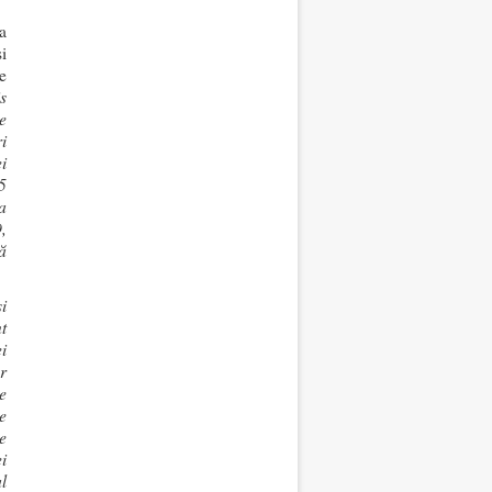
a
i
e
s
e
i
i
5
a
,
ă
i
t
i
or
e
e
e
i
l