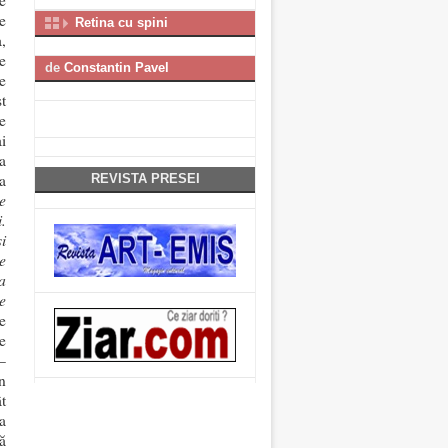
e
e
Retina cu spini
,
e
de
Constantin Pavel
e
t
le
i
a
a
REVISTA PRESEI
e
.
i
e
a
e
e
e
–
n
t
a
ă