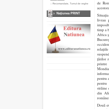
de Româ
::
Recomandate
,
Turnul de veghe
acestora
Naţiunea PRINT
Situaţi
livrau
imposib
timp a 
Africa ş
Bucureş
occiden
relaţii
suspend
ţărilor
printre
Mondial
informa
pentru a
pentru 
străine
din Afr
româneşt
Două ex