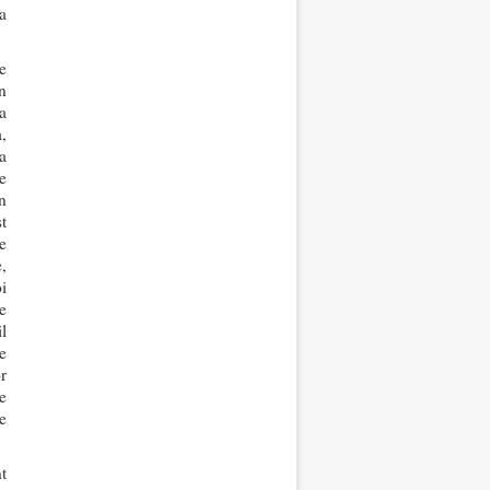
a
e
n
a
,
la
e
n
t
e
,
i
e
l
le
r
e
e
t