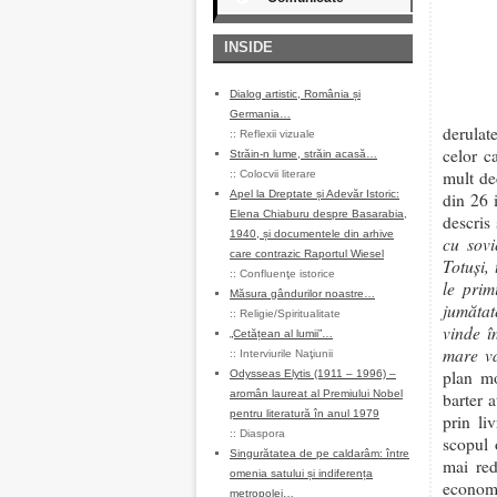
INSIDE
Dialog artistic, România și
Germania…
derulate
::
Reflexii vizuale
celor c
Străin-n lume, străin acasă…
mult de
::
Colocvii literare
Apel la Dreptate și Adevăr Istoric:
din 26 
Elena Chiaburu despre Basarabia,
descris 
1940, și documentele din arhive
cu sovi
care contrazic Raportul Wiesel
Totuşi,
::
Confluenţe istorice
le prim
Măsura gândurilor noastre…
jumătat
::
Religie/Spiritualitate
vinde î
„Cetățean al lumii”…
mare v
::
Interviurile Naţiunii
plan mo
Odysseas Elytis (1911 – 1996) –
aromân laureat al Premiului Nobel
barter 
pentru literatură în anul 1979
prin li
::
Diaspora
scopul 
Singurătatea de pe caldarâm: între
mai red
omenia satului și indiferența
economi
metropolei…