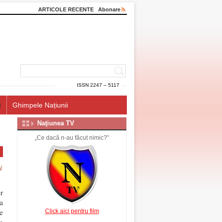
ARTICOLE RECENTE
Abonare
ISSN 2247 – 5117
i
Ghimpele Națiunii
Naţiunea TV
„Ce dacă n-au făcut nimic?”
i
r
a
e
Click aici pentru film