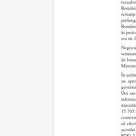
reeşalo
România
restan
prelung
România,
în peri
era de 
Negocie
semnare
de Isma
Ministe
În şedi
au apro
guverna
Doi ani 
informa
datorii
15.705.
context
să efec
acordat
RDG, Un