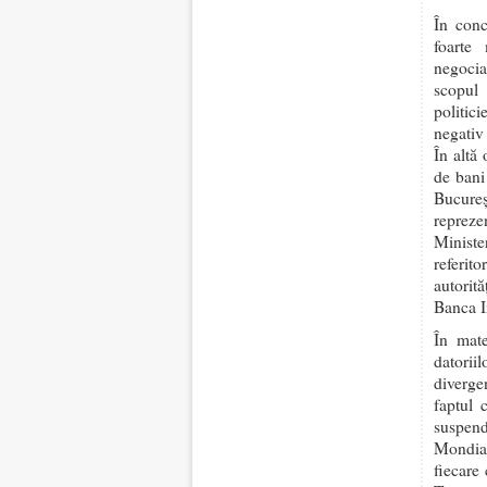
În conc
foarte
negocia
scopul
politic
negativ 
În altă
de bani 
Bucureş
reprez
Ministe
referit
autorit
Banca I
În mate
datorii
diverge
faptul 
suspend
Mondial
fiecare 