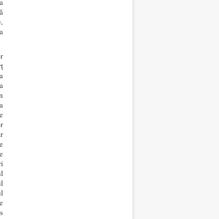
a
ă
,
a
r
ţ
a
a
n
a
e
r
r
e
e
i
l
l
l
e
s