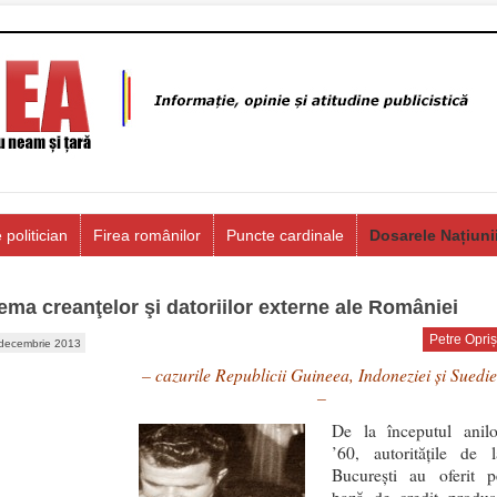
 politician
Firea românilor
Puncte cardinale
Dosarele Națiuni
ema creanţelor şi datoriilor externe ale României
Petre Opriș
decembrie 2013
– cazurile Republicii Guineea, Indoneziei şi Suedie
–
De la începutul anilo
’60, autorităţile de l
Bucureşti au oferit p