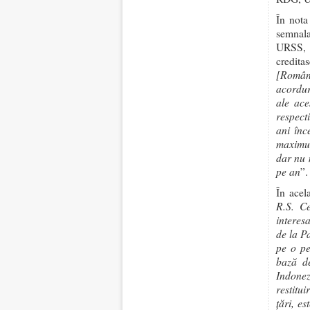
În nota
semnala
URSS, ţ
credita
[Români
acordur
ale ace
respect
ani înc
maximum
dar nu 
pe an
”
.
În acel
R.S. Ce
interes
de la Pa
pe o pe
bază de
Indonez
restitu
ţări, e