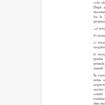
celei d
După an
discuta
loc la 
propuse
„a) reeş
b) reeşa
c) reeş
reeşalo
d. acce
pentru
primele
anuale”
În cazu
urma s
respect
acestei 
contul
româneşt
ritm ma