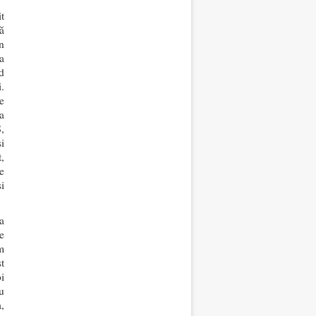
t
ă
n
a
d
i.
e
la
,
i
,
e
i
a
e
m
t
i
u
a,