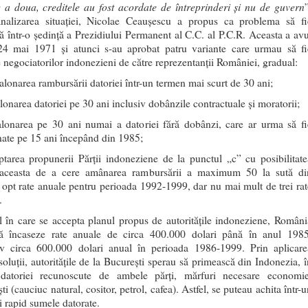
e a doua, creditele au fost acordate de întreprinderi şi nu de guvern
alizarea situaţiei, Nicolae Ceauşescu a propus ca problema să fi
tă într-o şedinţă a Prezidiului Permanent al C.C. al P.C.R. Aceasta a avu
24 mai 1971 şi atunci s-au aprobat patru variante care urmau să fi
 negociatorilor indonezieni de către reprezentanţii României, gradual:
alonarea rambursării datoriei într-un termen mai scurt de 30 ani;
lonarea datoriei pe 30 ani inclusiv dobânzile contractuale şi moratorii;
alonarea pe 30 ani numai a datoriei fără dobânzi, care ar urma să fi
nate pe 15 ani începând din 1985;
ptarea propunerii Părţii indoneziene de la punctul „c” cu posibilitate
 aceasta de a cere amânarea rambursării a maximum 50 la sută di
 opt rate anuale pentru perioada 1992-1999, dar nu mai mult de trei rat
.
l în care se accepta planul propus de autorităţile indoneziene, Români
ă încaseze rate anuale de circa 400.000 dolari până în anul 1985
iv circa 600.000 dolari anual în perioada 1986-1999. Prin aplicare
soluţii, autorităţile de la Bucureşti sperau să primească din Indonezia, î
 datoriei recunoscute de ambele părţi, mărfuri necesare economie
i (cauciuc natural, cositor, petrol, cafea). Astfel, se puteau achita într-
i rapid sumele datorate.