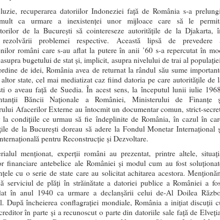
luzie, recuperarea datoriilor Indoneziei faţă de România s-a prelungi
 mult ca urmare a inexistenţei unor mijloace care să le permit
torilor de la Bucureşti să cointereseze autorităţile de la Djakarta, î
 rezolvării problemei respective. Această lipsă de prevedere 
ienilor români care s-au aflat la putere în anii ’60 s-a repercutat în mo
asupra bugetului de stat şi, implicit, asupra nivelului de trai al populaţie
 ordine de idei, România avea de returnat la rândul său sume important
altor state, cel mai mediatizat caz fiind datoria pe care autorităţile de 
ti o aveau faţă de Suedia. În acest sens, la începutul lunii iulie 1968
entanţii Băncii Naţionale a României, Ministerului de Finanţe ş
rului Afacerilor Externe au întocmit un documentar comun, strict-secret
or la condiţiile ce urmau să fie îndeplinite de România, în cazul în car
ăţile de la Bucureşti doreau să adere la Fondul Monetar Internaţional ş
nternaţională pentru Reconstrucţie şi Dezvoltare
.
rialul menţionat, experţii români au prezentat, printre altele, situaţi
lor financiare antebelice ale României şi modul cum au fost soluţionat
nţele cu o serie de state care au solicitat achitarea acestora. Menţionă
că serviciul de plăţi în străinătate a datoriei publice a României a fos
at în anul 1940 ca urmare a declanşării celui de-Al Doilea Războ
. După încheierea conflagraţiei mondiale, România a iniţiat discuţii c
creditor în parte şi a recunoscut o parte din datoriile sale faţă de Elveţi