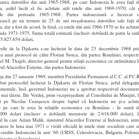
narea datoriilor din anii 1965-1968, pe care Indonezia le avea faţă d
, astfel încât să fie achitate atât ratele din anii 1969-1970, cât ş
ţele din perioada 1965-1968. Partea indoneziană a încercat s
ească pe un termen de 25 de ani reeşalonarea datoriilor sale faţă d
 dar a fost de acord, în final, ca ratele din anii 1966-1970 se fie achita
oada 1971-1975. Suma totală estimată (inclusiv dobândă de patru la sută
.
15.827.654 dolari
rile de la Djakarta s-au încheiat în data de 23 decembrie 1968 pri
a unui protocol de către Florian Stoica, din partea României, respecti
el M. Thajeb, director general pentru relaţii economice cu străinătatea î
rul Afacerilor Externe, din partea Indoneziei.
nţa din 27 ianuarie 1969, membrii Prezidiului Permanent al C.C. al P.C.R
bat protocolul încheiat la Djakarta de Florian Stoica, şeful delegaţie
mentale, însă guvernul Indoneziei nu a aprobat respectivul documen
mai târziu, Ilie Verdeţ, prim vicepreşedinte al Consiliului de Miniştri, l
t pe Nicolae Ceauşescu despre faptul că Indonezia nu şi-a achita
le pe care le avea în relaţiile economice cu România – în sumă d
000 dolari (inclusiv o dobândă moratorie de 2.618.000 dolari), î
ul în care Adam Malik, ministrul Afacerilor Externe al Indoneziei, urm
tueze în luna mai 1971 o vizită oficială în unele state socialiste care a
 credite Indoneziei în anii ’60 (URSS, Cehoslovacia, Bulgaria, Polonia
garia şi Iugoslavia).