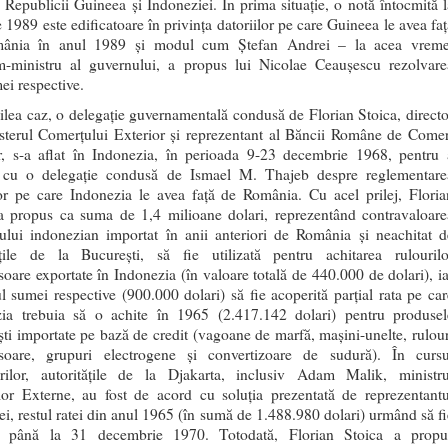
e Republicii Guineea şi Indoneziei. În prima situaţie, o notă întocmită l
 1989 este edificatoare în privinţa datoriilor pe care Guineea le avea faţ
ânia în anul 1989 şi modul cum Ştefan Andrei – la acea vreme
m-ministru al guvernului, a propus lui Nicolae Ceauşescu rezolvare
ei respective
.
oilea caz, o delegaţie guvernamentală condusă de Florian Stoica, directo
sterul Comerţului Exterior şi reprezentant al Băncii Române de Comer
r, s-a aflat în Indonezia, în perioada 9-23 decembrie 1968, pentru 
a cu o delegaţie condusă de Ismael M. Thajeb despre reglementare
lor pe care Indonezia le avea faţă de România. Cu acel prilej, Floria
a propus ca suma de 1,4 milioane dolari, reprezentând contravaloare
ului indonezian importat în anii anteriori de România şi neachitat d
ăţile de la Bucureşti, să fie utilizată pentru achitarea rulourilo
oare exportate în Indonezia (în valoare totală de 440.000 de dolari), ia
ul sumei respective (900.000 dolari) să fie acoperită parţial rata pe car
ia trebuia să o achite în 1965 (2.417.142 dolari) pentru produsel
ti importate pe bază de credit (vagoane de marfă, maşini-unelte, rulour
soare, grupuri electrogene şi convertizoare de sudură)
. În cursu
rilor, autorităţile de la Djakarta, inclusiv Adam Malik, ministru
lor Externe, au fost de acord cu soluţia prezentată de reprezentantu
i, restul ratei din anul 1965 (în sumă de 1.488.980 dolari) urmând să fi
tă până la 31 decembrie 1970. Totodată, Florian Stoica a propu