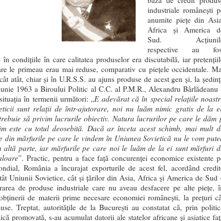
bază de credit produs
industriale româneşti p
anumite pieţe din Asia
Africa şi America d
Sud. Acţiunil
respective au fos
 în condiţiile în care calitatea produselor era discutabilă, iar pretenţii
are le primeau erau mai reduse, comparativ cu pieţele occidentale. Ma
cât atât, chiar şi în U.R.S.S. au ajuns produse de acest gen şi, la şedinţ
iunie 1963 a Biroului Politic al C.C. al P.M.R., Alexandru Bârlădeanu 
E adevărat că în special relaţiile noastr
situaţia în termenii următori: „
eticii sunt relaţii de într-ajutorare, noi nu luăm nimic gratis de la ei
 trebuie să privim lucrurile obiectiv. Natura lucrurilor pe care le dăm ş
im este cu totul deosebită. Dacă ar înceta acest schimb, mai mult d
e din mărfurile pe care le vindem în Uniunea Sovietică nu le vom pute
n altă parte, iar mărfurile pe care noi le luăm de la ei sunt mărfuri d
aloare
”
. Practic, pentru a face faţă concurenţei economice existente p
ndial, România a încurajat exporturile de acest fel, acordând credit
atât Uniunii Sovietice, cât şi ţărilor din Asia, Africa şi America de Sud 
vrarea de produse industriale care nu aveau desfacere pe alte pieţe, î
obţinerii de materii prime necesare economiei româneşti, la preţuri câ
use. Treptat, autorităţile de la Bucureşti au constatat că, prin politic
că promovată, s-au acumulat datorii ale statelor africane şi asiatice faţ