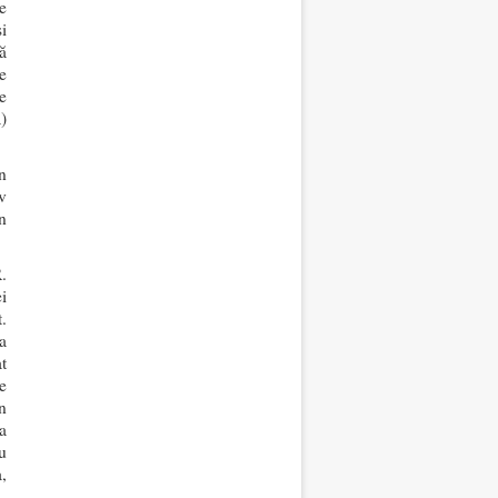
e
i
ă
e
te
)
n
v
n
.
i
t
.
a
t
e
n
a
u
,