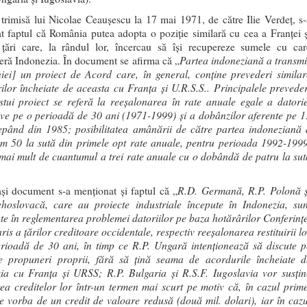
 trimisă lui Nicolae Ceauşescu la 17 mai 1971, de către Ilie Verdeţ, s-
t faptul că România putea adopta o poziţie similară cu cea a Franţei ş
ări care, la rândul lor, încercau să îşi recupereze sumele cu car
Partea indoneziană a transmi
seră Indonezia. În document se afirma că „
ei] un proiect de Acord care, în general, conţine prevederi similar
ilor încheiate de aceasta cu Franţa şi U.R.S.S.. Principalele preveder
stui proiect se referă la reeşalonarea în rate anuale egale a datorie
ive pe o perioadă de 30 ani (1971-1999) şi a dobânzilor aferente pe 1
epând din 1985; posibilitatea amânării de către partea indoneziană 
 50 la sută din primele opt rate anuale, pentru perioada 1992-1999
mai mult de cuantumul a trei rate anuale cu o dobândă de patru la sut
R.D. Germană, R.P. Polonă ş
aşi document s-a menţionat şi faptul că „
hoslovacă, care au proiecte industriale începute în Indonezia, sun
ate în reglementarea problemei datoriilor pe baza hotărârilor Conferinţe
ris a ţărilor creditoare occidentale, respectiv reeşalonarea restituirii l
rioadă de 30 ani, în timp ce R.P. Ungară intenţionează să discute p
 propuneri proprii, fără să ţină seama de acordurile încheiate d
ia cu Franţa şi URSS; R.P. Bulgaria şi R.S.F. Iugoslavia vor susţin
irea creditelor lor într-un termen mai scurt pe motiv că, în cazul prime
ste vorba de un credit de valoare redusă (două mil. dolari), iar în cazu