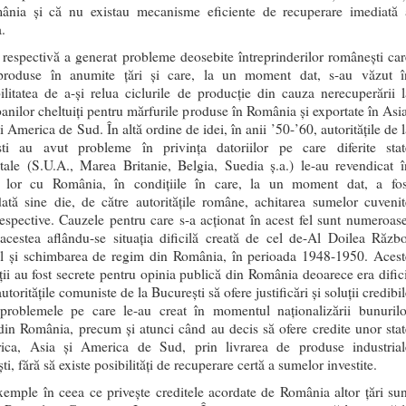
nia şi că nu existau mecanisme eficiente de recuperare imediată 
.
a respectivă a generat probleme deosebite întreprinderilor româneşti car
 produse în anumite ţări şi care, la un moment dat, s-au văzut î
ilitatea de a-şi relua ciclurile de producţie din cauza nerecuperării l
banilor cheltuiţi pentru mărfurile produse în România şi exportate în Asia
i America de Sud. În altă ordine de idei, în anii ’50-’60, autorităţile de 
ti au avut probleme în privinţa datoriilor pe care diferite stat
tale (S.U.A., Marea Britanie, Belgia, Suedia ş.a.) le-au revendicat î
le lor cu România, în condiţiile în care, la un moment dat, a fos
ată sine die, de către autorităţile române, achitarea sumelor cuvenit
 respective. Cauzele pentru care s-a acţionat în acest fel sunt numeroase
 acestea aflându-se situaţia dificilă creată de cel de-Al Doilea Războ
 şi schimbarea de regim din România, în perioada 1948-1950. Acest
ţii au fost secrete pentru opinia publică din România deoarece era difici
utorităţile comuniste de la Bucureşti să ofere justificări şi soluţii credibi
problemele pe care le-au creat în momentul naţionalizării bunurilo
 din România, precum şi atunci când au decis să ofere credite unor stat
ica, Asia şi America de Sud, prin livrarea de produse industrial
i, fără să existe posibilităţi de recuperare certă a sumelor investite.
emple în ceea ce priveşte creditele acordate de România altor ţări sun