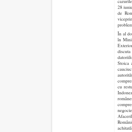
cazuril
28 iunie
de Rom
vicepri
problem
În al d
în Mini
Exterio
discut
datorii
Stoica 
cauciuc
autorit
compres
cu rest
Indonez
româneş
compre
negocie
Afaceri
Românie
achita