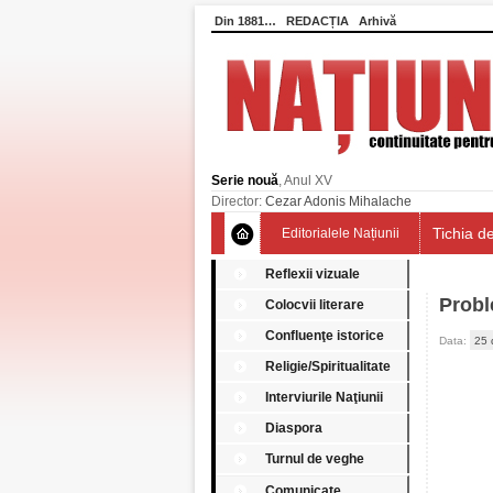
Din 1881…
REDACȚIA
Arhivă
Serie nouă
, Anul XV
Director:
Cezar Adonis Mihalache
Tichia de
Editorialele Națiunii
Reflexii vizuale
Probl
Colocvii literare
Confluenţe istorice
Data:
25 
Religie/Spiritualitate
Interviurile Naţiunii
Diaspora
Turnul de veghe
Comunicate