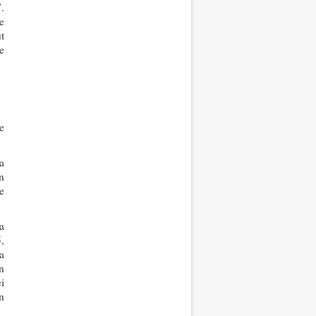
”
.
e
t
e
e
a
n
e
a
,
a
n
i
un