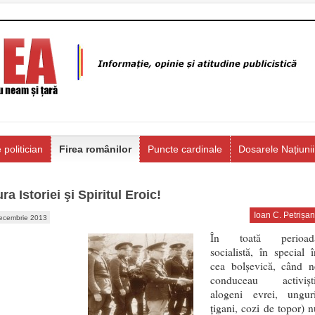
 politician
Firea românilor
Puncte cardinale
Dosarele Națiunii
a Istoriei şi Spiritul Eroic!
Ioan C. Petrișan
ecembrie 2013
În toată perioad
socialistă, în special î
cea bolşevică, când n
conduceau activişti
alogeni evrei, unguri
ţigani, cozi de topor) n