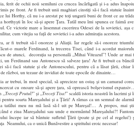
ia, ferit de ochii noii semiluni cu crucea încârligată şi i-a adus înapoiu
rimis pe front. Ar fi trebuit unii maghiari cinstiţi să-i facă statuie înain
ce lui Horthy, că nu i-a arestat pe toţi ungurii buni de front ce au trăda
la horthyşti în loc să-şi apere Ţara. Tatăl meu îmi spunea ce faimă ave
ul. Ce victorie mare a însemnat cucerirea Odesei de la sovietici, așa c
ilitar, cum vitejia sa faţă de sovietici i-a adus admiraţia acestora.
a, ar fi trebuit să-l onoreze şi Aliaţii. Iar regele să-i onoreze triumful
ăcut-o marele Ferdinand, la trecerea Tisei, când i-a acordat maiorulu
cu de atunci, decoraţia sa personală „Mihai Viteazul”! Unde ar mai f
zi, un Ferdinand sau Antonescu să salveze ţara! Ar fi trebuit ca băncil
i să-i facă statuie şi ele Antonescului, pentru că a lăsat ţării, chiar î
i de război, un tezaur de invidiat de toate epocile de dinainte…
a ar trebui, în mod special, să aprecieze un ostaş şi un camarad corec
încercat cu onoare să-şi apere ţara, să oprească bolşevismul expansiv
Treceţi Prutul!
Treceţi Tisa!
 ,,
” şi „
” scaldă istoria noastră în lacrimi şi 
i pentru soarta Mareşalului şi a Ţării! A rămas ca un semnal de alarmă
a tatălui meu nu mă lasă să-l uit pe Mareşal!… A propos, mai şti
când e ziua Mareşalului sau unde e mormântul Mareşalului?! Fantom
ului începe iar să bântuie sufletul Ţării (poate şi pe cel al regelui!) ş
nţa Neamului, ca o unică Bunăvestire a spiritului eroic necesar!