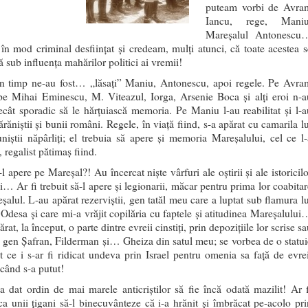
puteam vorbi de Avra
Iancu, rege, Maniu
Mareşalul Antonescu
în mod criminal desfiinţat şi credeam, mulţi atunci, că toate acestea s
 sub influenţa mahărilor politici ai vremii!
 timp ne-au fost… „lăsaţi” Maniu, Antonescu, apoi regele. Pe Avra
pe Mihai Eminescu, M. Viteazul, Iorga, Arsenie Boca şi alţi eroi n-a
ecât sporadic să le hărţuiască memoria. Pe Maniu l-au reabilitat şi l-a
ărăniştii şi bunii români. Regele, în viaţă fiind, s-a apărat cu camarila l
niştii năpârliţi; el trebuia să apere şi memoria Mareşalului, cel ce l-
, regalist pătimaş fiind.
l apere pe Mareşal?! Au încercat nişte vârfuri ale oştirii şi ale istoricil
i… Ar fi trebuit să-l apere şi legionarii, măcar pentru prima lor coabitar
şalul. L-au apărat rezerviştii, gen tatăl meu care a luptat sub flamura lu
 Odesa şi care mi-a vrăjit copilăria cu faptele şi atitudinea Mareşalului
rat, la început, o parte dintre evreii cinstiţi, prin depoziţiile lor scrise s
, gen Şafran, Filderman şi… Gheiza din satul meu; se vorbea de o statui
t ce i s-ar fi ridicat undeva prin Israel pentru omenia sa faţă de evrei
 când s-a putut!
a dat ordin de mai marele anticriştilor să fie încă odată mazilit! Ar f
 ca unii ţigani să-l binecuvânteze că i-a hrănit şi îmbrăcat pe-acolo pri