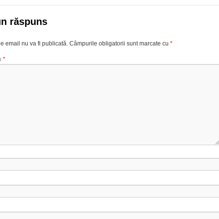
un răspuns
e email nu va fi publicată.
Câmpurile obligatorii sunt marcate cu
*
u
*