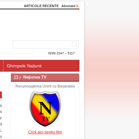
ARTICOLE RECENTE
Abonare
ISSN 2247 – 5117
Ghimpele Națiunii
Naţiunea TV
Recunoaşterea Unirii cu Basarabia
a
n
e
i
,
Click aici pentru film
u