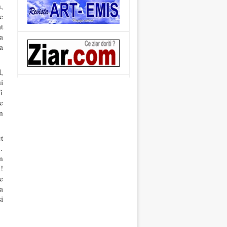
,
te
t
a
a
,
i
i
e
n
t
…
în
!
e
a
i