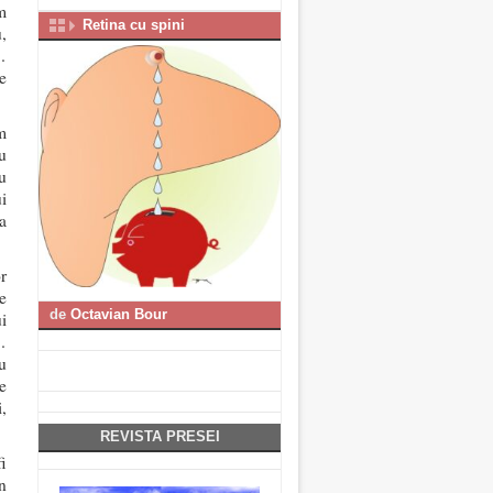
m
Retina cu spini
,
…
e
m
u
u
ui
a
or
e
de
Octavian Bour
i
…
au
e
,
REVISTA PRESEI
i
n