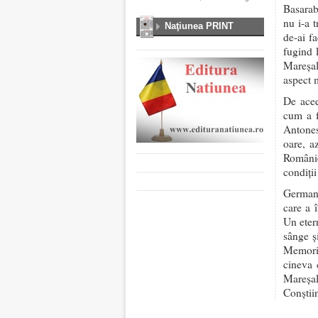
Basarab
nu i-a t
Naţiunea PRINT
de-ai fa
fugind 
Mareşal
aspect m
De acee
cum a f
Antones
oare, a
Românie
condiţi
Germani
care a 
Un etern
sânge ş
Memori
cineva 
Mareşal
Conştii