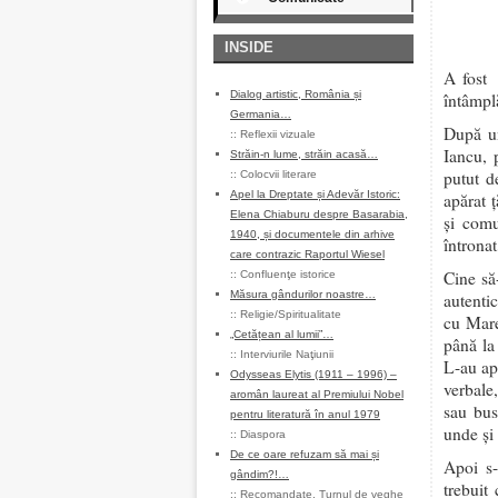
INSIDE
A fost 
Dialog artistic, România și
întâmplă
Germania…
După un
::
Reflexii vizuale
Iancu, 
Străin-n lume, străin acasă…
putut d
::
Colocvii literare
Apel la Dreptate și Adevăr Istoric:
apărat ţ
Elena Chiaburu despre Basarabia,
şi comu
1940, și documentele din arhive
întronat
care contrazic Raportul Wiesel
Cine să-
::
Confluenţe istorice
Măsura gândurilor noastre…
autentic
::
Religie/Spiritualitate
cu Mare
„Cetățean al lumii”…
până la
::
Interviurile Naţiunii
L-au apă
Odysseas Elytis (1911 – 1996) –
verbale
aromân laureat al Premiului Nobel
sau bus
pentru literatură în anul 1979
unde şi
::
Diaspora
De ce oare refuzam să mai și
Apoi s-
gândim?!…
trebuit
::
Recomandate
,
Turnul de veghe