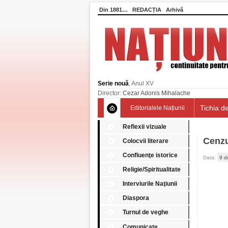
Din 1881…
REDACȚIA
Arhivă
Serie nouă
, Anul XV
Director:
Cezar Adonis Mihalache
Tichia de
Editorialele Națiunii
Reflexii vizuale
Cenzur
Colocvii literare
Confluenţe istorice
Data:
9 d
Religie/Spiritualitate
Interviurile Naţiunii
Diaspora
Turnul de veghe
Comunicate