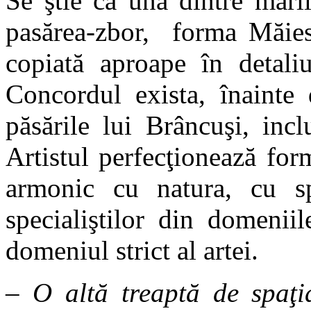
Se ştie că una dintre maril
pasărea-zbor, forma Măiest
copiată aproape în detaliu
Concordul exista, înainte 
păsările lui Brâncuşi, inc
Artistul perfecţionează for
armonic cu natura, cu spa
specialiştilor din domeniil
domeniul strict al artei.
– O altă treaptă de spaţi