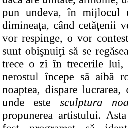
pun undeva, în mijlocul u
dimineaţa, când cetăţenii v
vor respinge, o vor contes
sunt obişnuiţi să se regăse
trece o zi în trecerile lui
nerostul începe să aibă ro
noaptea, dispare lucrarea, 
unde este
sculptura noa
propunerea artistului. Ast
fost programat să ident