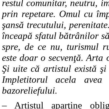
restul comunitar, neutru, i
prin repetare. Omul cu împ
şansă trecutului, perenitate
înceapă sfatul bătrânilor să
spre, de ce nu, turismul ru
este doar o secvenţă. Arta of
Şi uite că artistul există ş
Impletitorul acela avea 
bazoreliefului.
– Artistul aparţine oblig