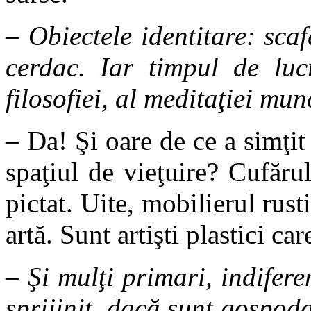
– Obiectele identitare: scaf
cerdac. Iar timpul de luc
filosofiei, al meditaţiei munc
– Da! Şi oare de ce a simţit
spaţiul de vieţuire? Cufăru
pictat. Uite, mobilierul rus
artă. Sunt artişti plastici car
– Şi mulţi primari, indifere
sprijinit, dacă sunt gospod