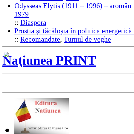
Odysseas Elytis (1911 – 1996) – aromân l
1979
::
Diaspora
Prostia și tăcăloșia în politica energeti
::
Recomandate
,
Turnul de veghe
Naţiunea PRINT