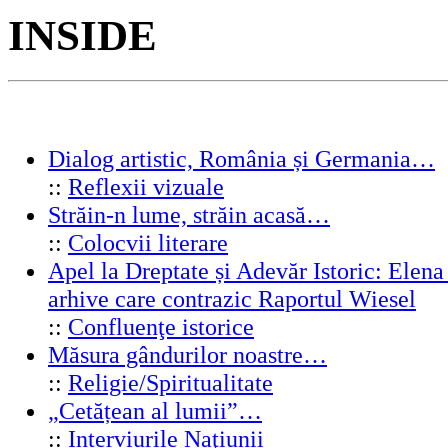
INSIDE
Dialog artistic, România și Germania…
::
Reflexii vizuale
Străin-n lume, străin acasă…
::
Colocvii literare
Apel la Dreptate și Adevăr Istoric: Elen
arhive care contrazic Raportul Wiesel
::
Confluenţe istorice
Măsura gândurilor noastre…
::
Religie/Spiritualitate
„Cetățean al lumii”…
::
Interviurile Naţiunii