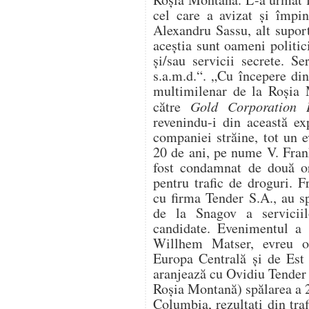
cel care a avizat şi împi
Alexandru Sassu, alt suporte
aceştia sunt oameni politic
şi/sau servicii secrete. S
s.a.m.d.“. „Cu începere di
multimilenar de la Roşia 
către
Gold Corporation 
revenindu-i din această ex
companiei străine, tot un 
20 de ani, pe nume V. Fran
fost condamnat de două or
pentru trafic de droguri. 
cu firma Tender S.A., au s
de la Snagov a servicii
candidate. Evenimentul a p
Willhem Matser, evreu ol
Europa Centrală şi de Est 
aranjează cu Ovidiu Tender
Roşia Montană) spălarea a 
Columbia, rezultaţi din tra