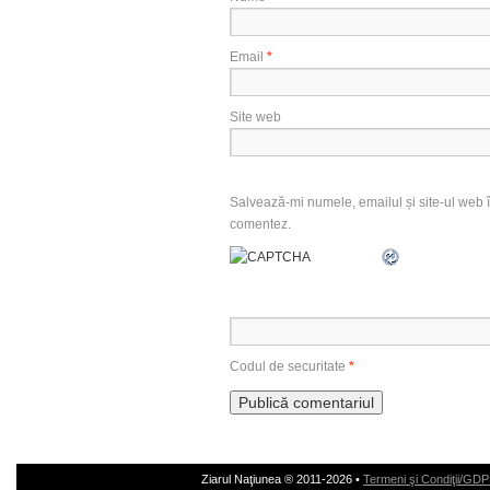
Email
*
Site web
Salvează-mi numele, emailul și site-ul web î
comentez.
Codul de securitate
*
Ziarul Naţiunea ® 2011-2026 •
Termeni şi Condiţii/GD