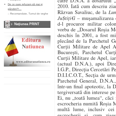
către D.N.A. a dosarului 
2010. Iată cum descriu zia
De ce oare refuzam să mai și
gândim?!…
Răzvan Savaliuc, de la
Lum
::
Recomandate
,
Turnul de veghe
Ju$tiţi€i
– muşamalizarea do
d-l procuror militar colo
Naţiunea PRINT
vorba de „Dosarul Roşia Mo
deschis în 2001, a fost mi
plecând de la Parchetul Ge
Curţii Militare de Apel Al
Bucureşti, Parchetul Curţ
Curţii Militare de Apel, iar
(actual D.N.A.), apoi Dire
I.G.P., Direcţia Cercetări P
D.I.I.C.O.T., Secţia de urm
Parchetul General, D.N.A., 
într-un final apoteotic, la
tergiversată din interese p
Ei, nu „toată lumea“, căci 
escrocheria numită Roşia M
multă lume, inclusiv cei 
escrocherii şi, cum zise