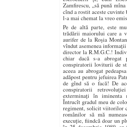
Zamfirescu, „să pună mîna 
cînd a rostit aceste cuvinte
l-a mai chemat la vreo emis
Pe de altă parte, este m
trădării maiorului care a 
aurifer de la Roşia Montan
vîndut asemenea informaţii s
director la R.M.G.C.! Indi
chiar dacă s-a abrogat 
conspiratorii loviturii de
aceea au abrogat pedeapsa
adăpost pentru jefuirea Pat
de gînd să o facă! De ac
conspiratorii retrovoluţie
exterminaţi în iminenta r
Întrucît gradul meu de col
regiment, solicit viitorilor
românilor să mă numeas
execuţie, fiindcă doar un pl
în 25 decembrie 1989, ar f