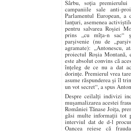
Sârbu, soţia premierului
campaniile sale anti-pr
Parlamentul European, a d
lanţuri, asemenea activiştilo
pentru salvarea Roşiei M
prins „cu mîţa-n sac“ şi
parşivenie (nu de „parşiv
agramate): „Antonescu, 
proiectul Roşia Montană,
este absolut convins că aces
înţeleg de ce nu a dat a
dorinţe. Premierul vrea tare
asume răspunderea şi îl tri
un vot secret“, a spus Anto
Despre ceilalţi indivizi in
muşamalizarea acestei fraud
României Tănase Joiţa, prem
găsi multe informaţii tot 
interviul dat de d-l procu
Oancea reiese că frauda