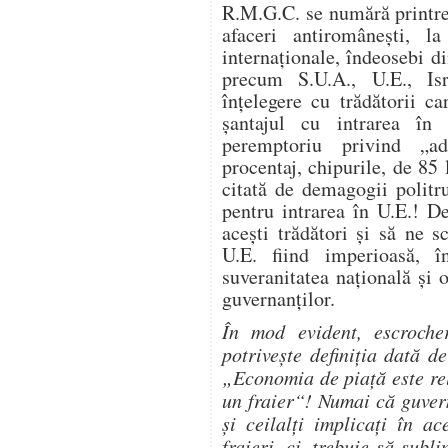
R.M.G.C. se numără printre
afaceri antiromâneşti, l
internaţionale, îndeosebi d
precum S.U.A., U.E., Isr
înţelegere cu trădătorii c
şantajul cu intrarea în 
peremptoriu privind „a
procentaj, chipurile, de 85
citată de demagogii politr
pentru intrarea în U.E.! D
aceşti trădători şi să ne 
U.E. fiind imperioasă, î
suveranitatea naţională şi 
guvernanţilor.
În mod evident, escroch
potriveşte definiţia dată 
„Economia de piaţă este rel
un fraier“! Numai că guver
şi ceilalţi implicaţi în a
fraieri, ci, trebuie să subli