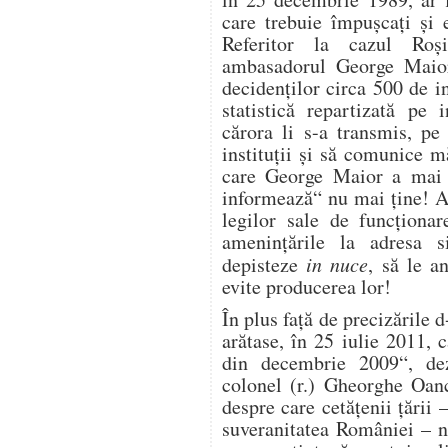
care trebuie împuşcaţi şi 
Referitor la cazul Roşi
ambasadorul George Maior
decidenţilor circa 500 de i
statistică repartizată pe 
cărora li s-a transmis, pe 
instituţii şi să comunice m
care George Maior a mai 
informează“ nu mai ţine! 
legilor sale de funcţionar
ameninţările la adresa s
depisteze
in nuce
, să le a
evite producerea lor!
În plus faţă de precizările 
arătase, în 25 iulie 2011,
din decembrie 2009“, dezv
colonel (r.) Gheorghe Oan
despre care cetăţenii ţării –
suveranitatea României – n