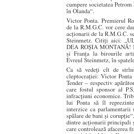
cumpere societatea Petrom S
în Olanda“.
Victor Ponta. Premierul Ro
de la R.M.G.C. vor cere dau
acţionarii de la R.M.G.C. se
Steinmetz. Citiţi aici
DEA ROŞIA MONTANĂ! Desci
şi Franţa la birourile art
Evreul Steinmetz, în spatel
Ca să vedeţi cît de strîn
cleptocraţiei: Victor Ponta
Tender – respectiv apărăto
care fostul sponsor al P.
infracţiuni economice. Tribu
lui Ponta să îl reprezin
interzice ca parlamentarii 
spălare de bani şi corupţie“
dintre acţionarii principal
care controlează afacerea f