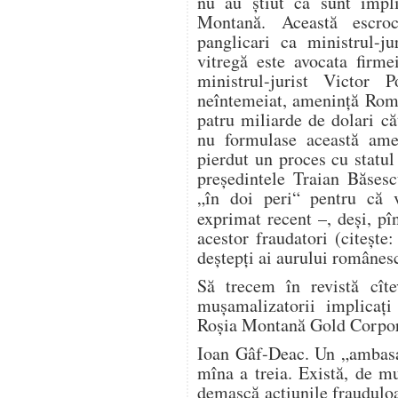
nu au ştiut că sunt impli
Montană. Această escro
panglicari ca ministrul-
vitregă este avocata firm
ministrul-jurist Victor
neîntemeiat, ameninţă Româ
patru miliarde de dolari c
nu formulase această ame
pierdut un proces cu statu
preşedintele Traian Băsesc
„în doi peri“ pentru că 
exprimat recent –, deşi, p
acestor fraudatori (citeşte:
deştepţi ai aurului românesc
Să trecem în revistă cîte
muşamalizatorii implicaţi
Roşia Montană Gold Corpor
Ioan Gâf-Deac. Un „ambasad
mîna a treia. Există, de m
demască acţiunile frauduloas