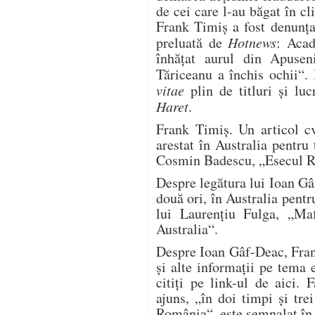
de cei care l-au băgat în c
Frank Timiş a fost denunţa
preluată de
Hotnews
: Aca
înhăţat aurul din Apuseni
Tăriceanu a închis ochii“
vitae
plin de titluri şi luc
Haret
.
Frank Timiş. Un articol cv
arestat în Australia pentru 
Cosmin Badescu, „Esecul R
Despre legătura lui Ioan Gâ
două ori, în Australia pentru
lui Laurenţiu Fulga, „Ma
Australia“.
Despre Ioan Gâf-Deac, Fran
şi alte informaţii pe tema
citiţi pe link-ul de aici.
ajuns, „în doi timpi şi tr
România“, este semnalat în