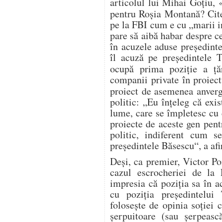
articolul lui Mihai Goţiu, 
pentru Roşia Montană? Cit
pe la FBI cum e cu „marii i
pare să aibă habar despre ce
în acuzele aduse preşedinte
îl acuză pe preşedintele T
ocupă prima poziţie a ţă
companii private în proiec
proiect de asemenea anverg
politic: „Eu înţeleg că exis
lume, care se împletesc cu c
proiecte de aceste gen pent
politic, indiferent cum s
preşedintele Băsescu“, a af
Deşi, ca premier, Victor Po
cazul escrocheriei de la
impresia că poziţia sa în ac
cu poziţia preşedintelui 
foloseşte de opinia soţiei 
şerpuitoare (sau şerpeasc