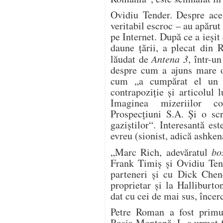
Ovidiu Tender. Despre ace
veritabil escroc – au apărut
pe Internet. După ce a ieşit
daune ţării, a plecat din 
lăudat de
Antena 3
, într-u
despre cum a ajuns mare om
cum „a cumpărat el un s
contrapoziţie şi articolu
Imaginea mizeriilor c
Prospecţiuni S.A. Şi o scr
gaziştilor“. Interesantă es
evreu (sionist, adică ashken
„Marc Rich, adevăratul
bo
Frank Timiş şi Ovidiu Tend
parteneri şi cu Dick Chene
proprietar şi la Halliburt
dat cu cei de mai sus, încer
Petre Roman a fost primul
Roşia Montană. L-a urmat f