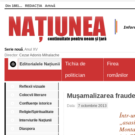
Din 1881…
REDACȚIA
Arhivă
Serie nouă
, Anul XV
Director:
Cezar Adonis Mihalache
Tichia de
Firea
Editorialele Națiunii
politician
românilor
Reflexii vizuale
Mușamalizarea fraude
Colocvii literare
Confluenţe istorice
Data:
7 octombrie 2013
Religie/Spiritualitate
Într-u
Interviurile Naţiunii
„asa
Monta
Diaspora