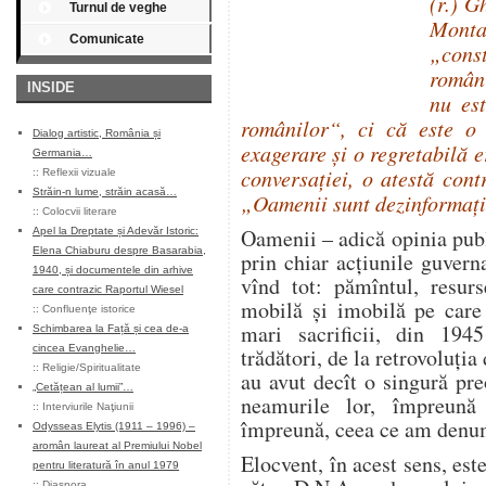
(r.) G
Turnul de veghe
Monta
Comunicate
„cons
români
INSIDE
nu est
românilor“, ci că este o 
Dialog artistic, România și
exagerare şi o regretabilă 
Germania…
conversaţiei, o atestă cont
::
Reflexii vizuale
Străin-n lume, străin acasă…
„Oamenii sunt dezinformaţi
::
Colocvii literare
Oamenii – adică opinia publ
Apel la Dreptate și Adevăr Istoric:
Elena Chiaburu despre Basarabia,
prin chiar acţiunile guverna
1940, și documentele din arhive
vînd tot: pămîntul, resurs
care contrazic Raportul Wiesel
mobilă şi imobilă pe care
::
Confluenţe istorice
mari sacrificii, din 194
Schimbarea la Față și cea de-a
cincea Evanghelie…
trădători, de la retrovoluţ
::
Religie/Spiritualitate
au avut decît o singură pr
„Cetățean al lumii”…
neamurile lor, împreună
::
Interviurile Naţiunii
împreună, ceea ce am denum
Odysseas Elytis (1911 – 1996) –
aromân laureat al Premiului Nobel
Elocvent, în acest sens, es
pentru literatură în anul 1979
::
Diaspora