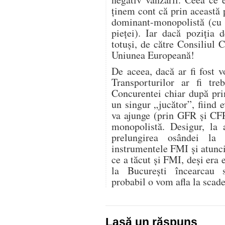
ţinem cont că prin această 
dominant-monopolistă (cu 
pieţei). Iar dacă poziţia 
totuşi, de către Consiliul 
Uniunea Europeană!
De aceea, dacă ar fi fost 
Transporturilor ar fi tre
Concurentei chiar după pri
un singur „jucător”, fiind e
va ajunge (prin GFR şi CFR
monopolistă. Desigur, la
prelungirea osândei la
instrumentele FMI şi atunci
ce a tăcut şi FMI, deşi era 
la Bucureşti încearcau 
probabil o vom afla la scad
Lasă un răspuns