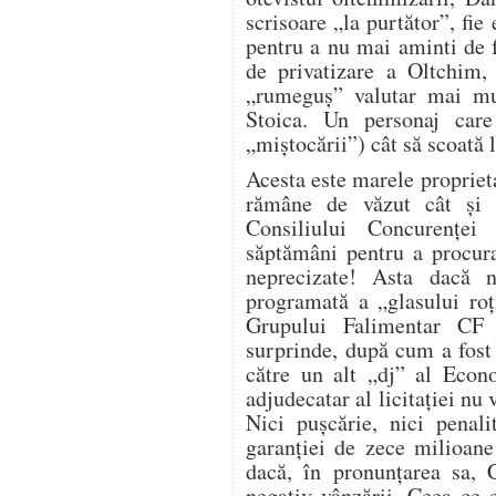
scrisoare „la purtător”, fie 
pentru a nu mai aminti de 
de privatizare a Oltchim,
„rumeguş” valutar mai mu
Stoica. Un personaj care
„miştocării”) cât să scoată 
Acesta este marele propriet
rămâne de văzut cât şi
Consiliului Concurenţe
săptămâni pentru a procura
neprecizate! Asta dacă 
programată a „glasului roţ
Grupului Falimentar C
surprinde, după cum a fost
către un alt „dj” al Econ
adjudecatar al licitaţiei nu 
Nici puşcărie, nici penali
garanţiei de zece milioane
dacă, în pronunţarea sa, 
negativ vânzării. Ceea ce 