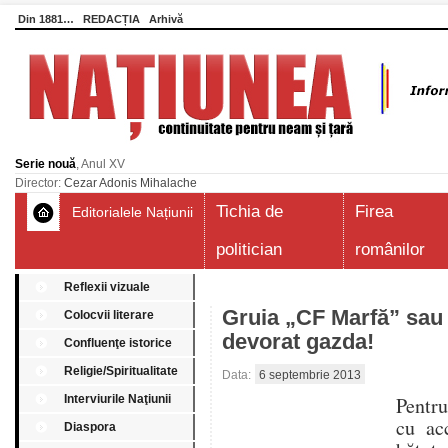
Din 1881…
REDACȚIA
Arhivă
Serie nouă
, Anul XV
Director:
Cezar Adonis Mihalache
Tichia de
Firea
Editorialele Națiunii
politician
românilor
Reflexii vizuale
Gruia „CF Marfă” sau 
Colocvii literare
devorat gazda!
Confluenţe istorice
Religie/Spiritualitate
Data:
6 septembrie 2013
Interviurile Naţiunii
Pentru
cu ac
Diaspora