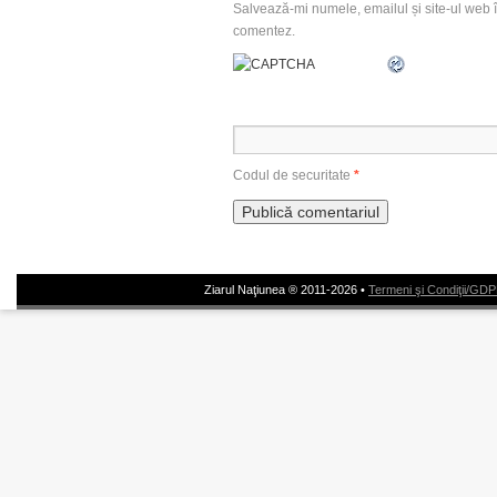
Salvează-mi numele, emailul și site-ul web î
comentez.
Codul de securitate
*
Ziarul Naţiunea ® 2011-2026 •
Termeni şi Condiţii/GD