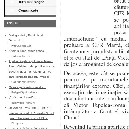
bătut 
Turnul de veghe
căutar
Comunicate
CFR M
se po
INSIDE
abilit
pres
Dialog artistic, România și
„interacţiune” cu media,
Germania…
preluare a CFR Marfă, cân
::
Reflexii vizuale
făcute unei jurnaliste a lăsa
Străin-n lume, străin acasă…
el şi cu ştaif de „Piaţa Vict
::
Colocvii literare
Apel la Dreptate și Adevăr Istoric:
de jos a aroganţei de cocala
Elena Chiaburu despre Basarabia,
De aceea, este cât se poate
1940, și documentele din arhive
care contrazic Raportul Wiesel
pentru el pe meridianele
::
Confluenţe istorice
finanţărilor externe. Căci,
Măsura gândurilor noastre…
exerciţiu de imaginaţie 
::
Religie/Spiritualitate
discutând cu liderii influen
„Cetățean al lumii”…
că Victor Pepelea-Ponta
::
Interviurile Naţiunii
Odysseas Elytis (1911 – 1996) –
întâmplător a făcut el viz
aromân laureat al Premiului Nobel
China!
pentru literatură în anul 1979
::
Diaspora
Revenind la prima apariţie m
Prostia și tăcăloșia în politica