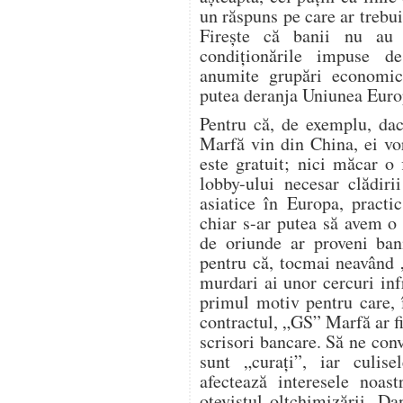
un răspuns pe care ar trebui 
Fireşte că banii nu au
condiţionările impuse de
anumite grupări economice
putea deranja Uniunea Euro
Pentru că, de exemplu, da
Marfă vin din China, ei vo
este gratuit; nici măcar o 
lobby-ului necesar clădiri
asiatice în Europa, practi
chiar s-ar putea să avem o
de oriunde ar proveni bani
pentru că, tocmai neavând 
murdari ai unor cercuri infr
primul motiv pentru care, 
contractul, „GS” Marfă ar f
scrisori bancare. Să ne conv
sunt „curaţi”, iar culise
afectează interesele noas
otevistul oltchimizării, D