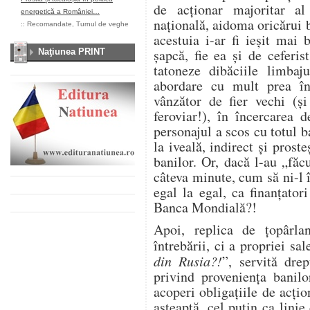
de acţionar majoritar al
energetică a României…
naţională, aidoma oricărui b
::
Recomandate
,
Turnul de veghe
acestuia i-ar fi ieşit mai
şapcă, fie ea şi de ceferis
Naţiunea PRINT
tatoneze dibăciile limbaj
abordare cu mult prea în
vânzător de fier vechi (şi
feroviar!), în încercarea 
personajul a scos cu totul b
la iveală, indirect şi prost
banilor. Or, dacă l-au „făc
câteva minute, cum să ni-l 
egal la egal, ca finanţator
Banca Mondială?!
Apoi, replica de ţopârlan
întrebării, ci a propriei sal
din Rusia?!
”, servită drep
privind provenienţa banilo
acoperi obligaţiile de acţio
aşteaptă, cel puţin ca linie