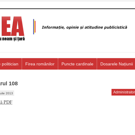
 politician
Firea românilor
Puncte cardinale
Dosarele Națiunii
rul 108
Administrator
iulie 2013
că PDF