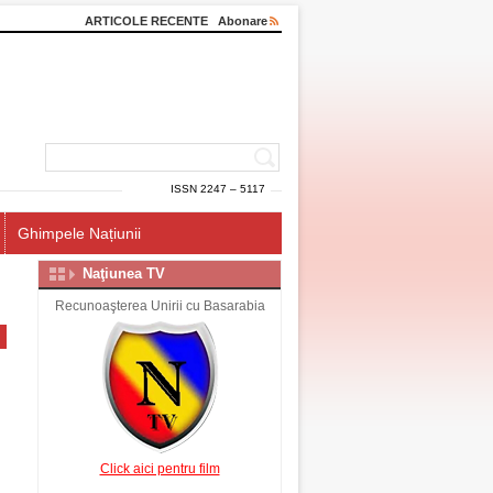
ARTICOLE RECENTE
Abonare
ISSN 2247 – 5117
Ghimpele Națiunii
Naţiunea TV
Recunoaşterea Unirii cu Basarabia
Click aici pentru film