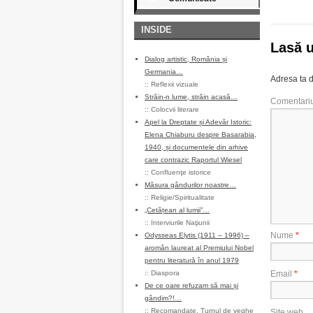
INSIDE
Lasă 
Dialog artistic, România și
Germania…
Adresa ta d
::
Reflexii vizuale
Străin-n lume, străin acasă…
Comentari
::
Colocvii literare
Apel la Dreptate și Adevăr Istoric:
Elena Chiaburu despre Basarabia,
1940, și documentele din arhive
care contrazic Raportul Wiesel
::
Confluenţe istorice
Măsura gândurilor noastre…
::
Religie/Spiritualitate
„Cetățean al lumii”…
::
Interviurile Naţiunii
Nume
*
Odysseas Elytis (1911 – 1996) –
aromân laureat al Premiului Nobel
pentru literatură în anul 1979
::
Diaspora
Email
*
De ce oare refuzam să mai și
gândim?!…
::
Recomandate
,
Turnul de veghe
Site web