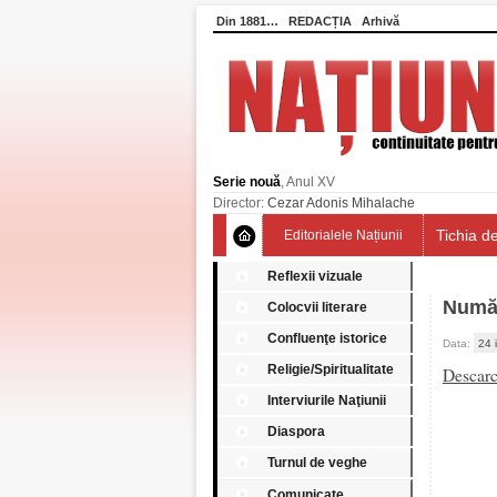
Din 1881…
REDACȚIA
Arhivă
Serie nouă
, Anul XV
Director:
Cezar Adonis Mihalache
Tichia de
Editorialele Națiunii
Reflexii vizuale
Numă
Colocvii literare
Confluenţe istorice
Data:
24 
Religie/Spiritualitate
Descar
Interviurile Naţiunii
Diaspora
Turnul de veghe
Comunicate