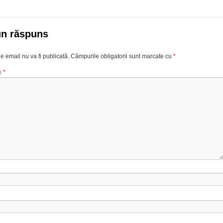
un răspuns
e email nu va fi publicată.
Câmpurile obligatorii sunt marcate cu
*
u
*