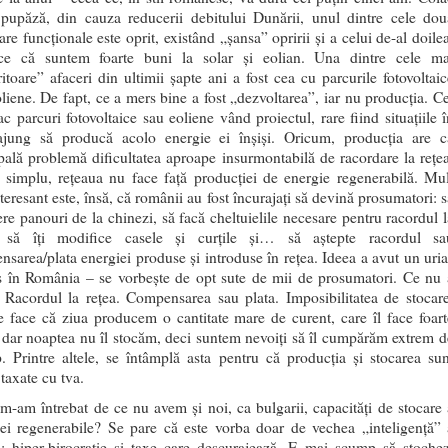
 pupăză, din cauza reducerii debitului Dunării, unul dintre cele dou
are funcționale este oprit, existând „șansa” opririi și a celui de-al doile
ce că suntem foarte buni la solar și eolian. Una dintre cele ma
ritoare” afaceri din ultimii șapte ani a fost cea cu parcurile fotovoltaic
liene. De fapt, ce a mers bine a fost „dezvoltarea”, iar nu producția. Ce
ac parcuri fotovoltaice sau eoliene vând proiectul, rare fiind situațiile î
ajung să producă acolo energie ei înșiși. Oricum, producția are c
pală problemă dificultatea aproape insurmontabilă de racordare la rețea
 simplu, rețeaua nu face față producției de energie regenerabilă. Mul
teresant este, însă, că românii au fost încurajați să devină prosumatori: s
e panouri de la chinezi, să facă cheltuielile necesare pentru racordul l
, să îți modifice casele și curțile și… să aștepte racordul sa
sarea/plata energiei produse și introduse în rețea. Ideea a avut un uria
s în România – se vorbește de opt sute de mii de prosumatori. Ce nu 
 Racordul la rețea. Compensarea sau plata. Imposibilitatea de stocare
 face că ziua producem o cantitate mare de curent, care îl face foart
, dar noaptea nu îl stocăm, deci suntem nevoiți să îl cumpărăm extrem d
 Printre altele, se întâmplă asta pentru că producția și stocarea sun
taxate cu tva.
m-am întrebat de ce nu avem și noi, ca bulgarii, capacități de stocare 
iei regenerabile? Se pare că este vorba doar de vechea „inteligență” 
i: hiper-birocrație și taxe care descurajează. E mai scump să stochez