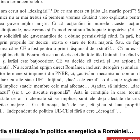
ire a termocentralelor.
am cerut noi „dezlegări”? De ce am mers cu jalba „la marile porți”? Ș
nici nu ar mai trebui să pierdem vremea căutând vreo explicație pentr
nea guvernanților noștri. Ci să acționăm în numele acestei acțiun
tituționale, nesuverane și în mod continuu îndreptate împotriva țării. 
r solicitării ale guvernanților de a obține permisivități când, în țară, ba
prin propriile lor decizii, exista o stare de forță majoră. Sau, de fapt
tarea către CE a fost pentru a primi răspunsul deja știut?!… Că nu exist
nță imediată. Pentru că asta au decis cei din fotoliile Uniunii. Iar când v
, și iarăși este batjocoritor, CE va decide că există și „va acționa î
ință”. Nu acordând sprijin direct României, inclusiv derogări și anulări 
tor termene și impuneri din PNRR, ci, „activând mecanismul comun d
tare cu alte state UE”. Inițiind, „dacă este cazul”, o discuție regional
ă implice statele membre cele mai afectate… Așadar, să inițieze, „dac
azul” (sic!), „o discuție regională”. Asta în condițiile în care, tocma
 state ce ar fi chemate să se implice, sunt ele deja afectate de criz
etice majore… Cu diferența, față de noi, că și-au și luat propriil
i… Independent de politica UE-CE și fără a cere „derogări”…
tia și tăcăloșia în politica energetică a României…