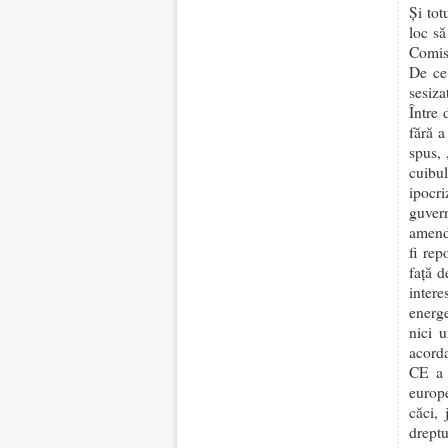
Și tot
loc să
Comis
De ce 
sesiza
Între 
fără a
spus, 
cuibu
ipocr
guvern
amend
fi rep
față d
intere
energe
nici u
acorda
CE a f
europ
căci, 
dreptu