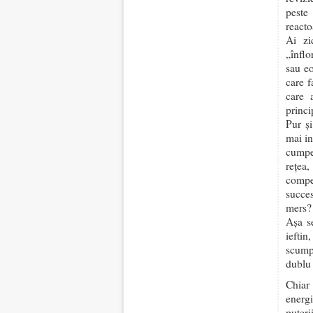
peste
reacto
Ai zi
„înflo
sau eo
care f
care 
princi
Pur și
mai in
cumper
rețea
compen
succe
mers?
Așa se
ieftin
scump.
dublu 
Chiar 
energ
puteri