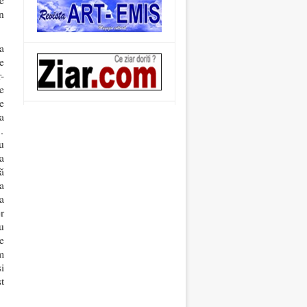
e
n
a
e
-
e
e
a
…
u
a
să
a
a
r
u
e
m
i
t