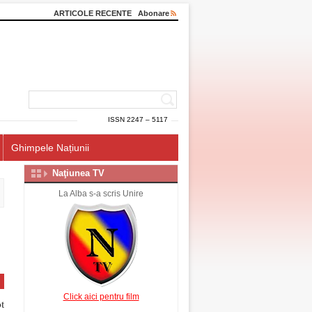
ARTICOLE RECENTE
Abonare
ISSN 2247 – 5117
Ghimpele Națiunii
Naţiunea TV
La Alba s-a scris Unire
Click aici pentru film
t