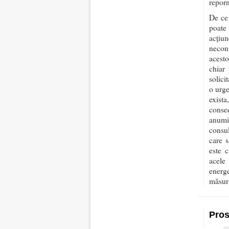
reporn
De ce 
poate 
acțiu
necons
acesto
chiar 
solici
o urge
exista
consec
anumi
consul
care s
este c
acele
energ
măsur
Pros