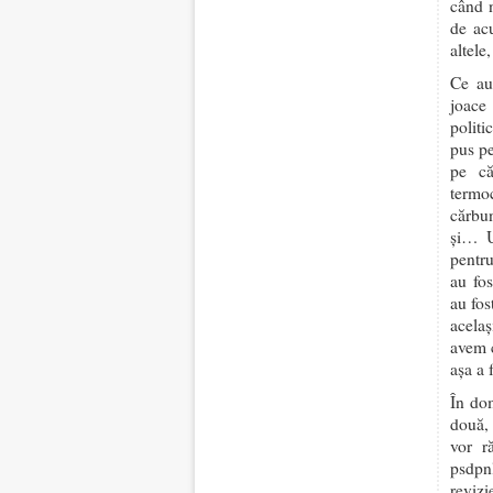
când n
de acu
altele
Ce au
joace
politi
pus pe
pe că
termoc
cărbun
și… U
pentru
au fos
au fos
acelaș
avem c
așa a
În dom
două, 
vor r
psdpnl
revizi