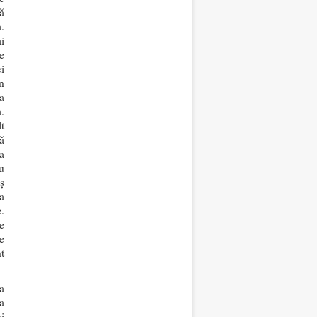
ă
a.
i
e
i
n
a
.
t
ă
a
u
ș
a
.
e
e
t
a
a
i