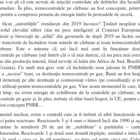
u s-ar ști că este nevoie de mișcări controlate ale debitelor din lacuril
mulare. În plus, termocentralele pe cărbune au fost concepute, printr
, pentru a compensa penuria de energie hidro în perioadele de secetă.
 făcut „autoritățile” românești din 2019 încoace? Ținând neapărat s
 rolul elevului silitor (dar nu prea inteligent) al Comisiei Europene
cienii și birocrații de „ielită” din guvernele de după 2019 au închis sa
 traiectorie de închidere toate minele de cărbune și toate termocentralel
rbune. Este o minune că azi încă mai sunt în funcțiune dou
entrale pe cărbune (mă întreb cât o să mai dureze, că nu prea mai ave
e din producția internă, fiind nevoiți să luăm din Africa de Sud, Brazili
craina). Cu mult mai grav este că închiderile erau jaloane în PNRR
 a „accesa” bani, cu destinația termocentrale pe gaz. Banii au fost luați
t deturnați pe alte destinații și comisionați vârtos (pe consultanță) și n
t utilizați pentru termocentralele pe gaz. Vine acum momentul în care, î
i timp, nu avem energie de echilibrare de la centralele pe cărbune, n
entrale pe gaze și, în plus, trebuie să dăm banii înapoi, la UE, pentru c
 fost conceput PNRR…
eniul nuclear, avem o centrală care ar fi trebuit să aibă funcționale n
ci patru reactoare. Reactoarele 3 și 4 sunt o himeră încă din 1990 și aș
ămâne în următorii 20 de ani de „stabilitate” a partidului – carte
susrudmr. Reactoarele 1 și două sunt demult depășite, urmând a intra î
e la anul – ceea ce, în stil românesc, va dura cel puțin cinci ani. Cola