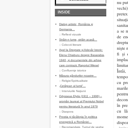
nu pu
vechi)
INSIDE
prete
situa
sanita
Dialog artistic, România și
Germania…
a se 
::
Reflexii vizuale
de en
Străin-n lume, străin acasă…
dreptu
::
Colocvii literare
niște 
Apel la Dreptate și Adevăr Istoric:
fi și
Elena Chiaburu despre Basarabia,
impla
1940, și documentele din arhive
limit
care contrazic Raportul Wiesel
Întâi
::
Confluenţe istorice
tempor
Măsura gândurilor noastre…
::
Religie/Spiritualitate
cu pro
„Cetățean al lumii”…
marile
::
Interviurile Naţiunii
pentru
Odysseas Elytis (1911 – 1996) –
decone
aromân laureat al Premiului Nobel
în pre
pentru literatură în anul 1979
cu lă
::
Diaspora
momen
Prostia și tăcăloșia în politica
dispo
energetică a României…
::
Recomandate
,
Turnul de veghe