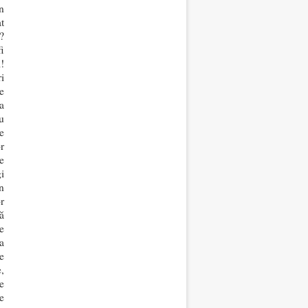
în
t
?
i
!
i
e
a
u
e
r
e
i
n
r
ă
e
a
e
,
e
e