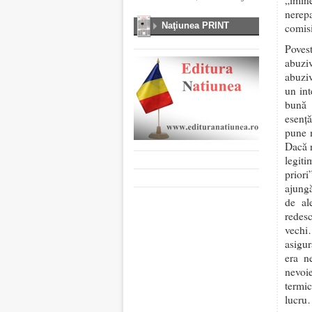
„imine
nerepa
Naţiunea PRINT
comisi
Povest
abuziv
abuziv
un int
bună 
esență
pune m
Dacă n
legiti
priori
ajungă
de al
redes
vechi
asigur
era n
nevoie
termi
lucr