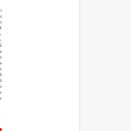
i
u
i
A
,
,
ă
a
n
a
e
ă
ă
i
e
e