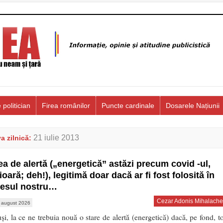
 politician
Firea românilor
Puncte cardinale
Dosarele Națiunii
21 iulie 2013
a zilnică:
ea de alertă („energetică” astăzi precum covid -ul,
ioară; deh!), legitimă doar dacă ar fi fost folosită în
resul nostru…
Cezar Adonis Mihalache
 august 2026
uși, la ce ne trebuia nouă o stare de alertă (energetică) dacă, pe fond, to