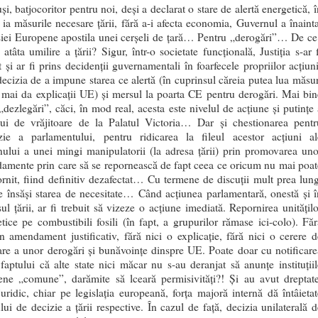
uși, batjocoritor pentru noi, deși a declarat o stare de alertă energetică, 
 ia măsurile necesare țării, fără a-i afecta economia, Guvernul a înainta
iei Europene apostila unei cerșeli de țară… Pentru „derogări”… De ce
atâta umilire a țării? Sigur, într-o societate funcțională, Justiția s-ar f
t și ar fi prins decidenții guvernamentali în foarfecele propriilor acțiuni
decizia de a impune starea ce alertă (în cuprinsul căreia putea lua măsur
 mai da explicații UE) și mersul la poarta CE pentru derogări. Mai bin
„dezlegări”, căci, în mod real, acesta este nivelul de acțiune și putințe 
lui de vrăjitoare de la Palatul Victoria… Dar și chestionarea pentr
izie a parlamentului, pentru ridicarea la fileul acestor acțiuni al
ului a unei mingi manipulatorii (la adresa țării) prin promovarea uno
amente prin care să se repornească de fapt ceea ce oricum nu mai poat
ornit, fiind definitiv dezafectat… Cu termene de discuții mult prea lung
e însăși starea de necesitate… Când acțiunea parlamentară, onestă și î
sul țării, ar fi trebuit să vizeze o acțiune imediată. Repornirea unitățilo
tice pe combustibili fosili (în fapt, a grupurilor rămase ici-colo). Făr
n amendament justificativ, fără nici o explicație, fără nici o cerere d
re a unor derogări și bunăvoințe dinspre UE. Poate doar cu notificare
aptului că alte state nici măcar nu s-au deranjat să anunțe instituțiil
ene „comune”, darămite să lceară permisivități?! Și au avut dreptate
juridic, chiar pe legislația europeană, forța majoră internă dă întâietat
lui de decizie a țării respective. În cazul de față, decizia unilaterală d