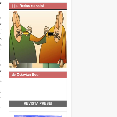
e
Retina cu spini
n
,
a
e
l
a
e
a
,
,
…
a
e
n
de
Octavian Bour
e
,
e
,
i
REVISTA PRESEI
i
,