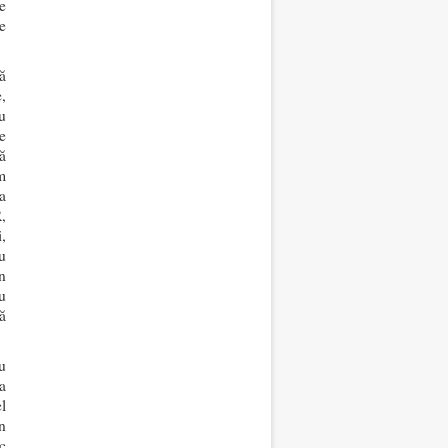
e
e
ă
,
u
e
ă
m
a
,
,
u
n
u
ă
u
a
l
n
c