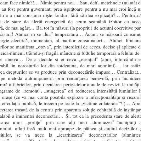
team face nimic?!… Nimic pentru noi… Sau, deh’, metehnele (nu atât d
 au fost pentru guvernanți prea ispititoare pentru a nu mai croi încă u
xt de a mai consuma niște fonduri fără să dea explicații?… Pentru că
ția de stare de alertă energetică de acum seamănă izbitor cu acee
ră, de mai agârț… Ba, tot în măsuri (la propriu) de acțiuni coercitive par
măsura! Atunci, ni se „lua” temperatura… Acum, se măsoară consumu
ergie electrică, momentan, al marilor consumatori… Atunci, limitare
rilor se manifesta „otova”, prin interdicții de acces, decise și aplicate d
neica-nimeni, trăindu-și fragila mândrie și fudulie temporară a felului de 
 ei cineva… De a decide și ei ceva „esențial” (apoi, întorcându-se
cabil, în nerosturile lor din totdeauna, de mari anonimi)… Iar astăzi
area drepturilor se va produce prin deconectările impuse… Centralizat
, pe metoda autoimpunerii, prin renunțarea benevolă, prin închidere
ară a fabricilor, prin decalarea perioadelor anuale de revizii la unitățil
grame de „remont”, „stingerea” ori reducerea intensității luminilor î
 orașe (ce va mai conta posibila explozie a infracționalității și riscuril
 circulația publică, le trecem pe toate la „victime colaterale”?!)… Apoi
ctarea trasată de la centru prin aparenta soluție echitabilă de înștiințar
alabil a iminentei deconectări… Și, tot ca la precedenta stare de alertă
sarea unor „portițe” prin care alți mici „dumnezei” închipuiți a
tului, aflați însă mult mai aproape de pâinea și cuțitul deciziilor ș
zițiilor, se va trece la „ierarhizarea” deconectărilor (altminteri