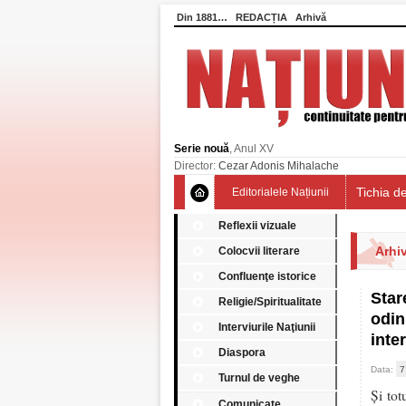
Din 1881…
REDACȚIA
Arhivă
Serie nouă
, Anul XV
Director:
Cezar Adonis Mihalache
Tichia de
Editorialele Națiunii
Reflexii vizuale
Arhiv
Colocvii literare
Confluenţe istorice
Star
Religie/Spiritualitate
odin
Interviurile Naţiunii
inte
Diaspora
Data:
7
Turnul de veghe
Și tot
Comunicate