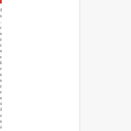
l
n
…
v
a
e
e
t
e
ă
r
a
a
e
e
a
t
l
u
a
i