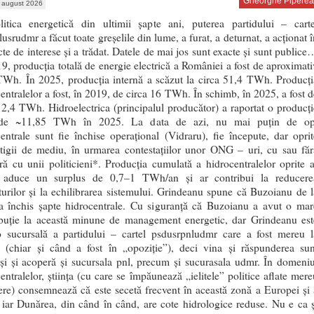
Gheorghe Piperea
 august 2026
litica energetică din ultimii șapte ani, puterea partidului – carte
usrudmr a făcut toate greșelile din lume, a furat, a deturnat, a acționat î
cte de interese și a trădat. Datele de mai jos sunt exacte și sunt publice
9, producția totală de energie electrică a României a fost de aproximati
TWh. În 2025, producția internă a scăzut la circa 51,4 TWh. Producți
entralelor a fost, în 2019, de circa 16 TWh. În schimb, în 2025, a fost d
2,4 TWh. Hidroelectrica (principalul producător) a raportat o producți
 de ~11,85 TWh în 2025. La data de azi, nu mai puțin de op
entrale sunt fie închise operațional (Vidraru), fie începute, dar oprit
itigii de mediu, în urmarea contestațiilor unor ONG – uri, cu sau făr
ră cu unii politicieni*. Producția cumulată a hidrocentralelor oprite a
 aduce un surplus de 0,7–1 TWh/an și ar contribui la reducere
urilor și la echilibrarea sistemului. Grindeanu spune că Buzoianu de l
 închis șapte hidrocentrale. Cu siguranță că Buzoianu a avut o mar
ibuție la această minune de management energetic, dar Grindeanu est
-o sucursală a partidului – cartel psdusrpnludmr care a fost mereu l
e (chiar și când a fost în „opoziție”), deci vina și răspunderea sun
și și acoperă și sucursala pnl, precum și sucurasala udmr. În domeniu
entralelor, știința (cu care se împăunează „ielitele” politice aflate mere
ere) consemnează că este secetă frecvent în această zonă a Europei și 
 iar Dunărea, din când în când, are cote hidrologice reduse. Nu e ca ș