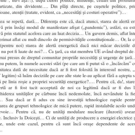
nte”, nu-i așa?!), după culori politice, influențe, cedări din profituril
rtizate, din dividente…. Din plăți directe, pe cușetele politice, pri
oane, atenții (tratate, evident, ca „necesități și costuri operative”)…
ea se repetă, dară… Diferența este că, dacă atunci, starea de alertă er
ă prin însăși modul de manifestare afișat („pandemic”), astăzi, ea est
ă prin statutul acelora care au luat decizia… Un guvern demis, aflat într
erimat aflat cu mult dincolo de permisivitățile constituționale… Or, la c
(pentru noi) starea de alertă energetică dacă nici măcar deciziile d
 nu pot fi luate de noi?… Ca țară, ca stat membru UE având dreptul de 
ai presus de dreptul comunitar propriile necesități și urgențe de țară
u putem, în numele acestei stări (pe care am fi putut să o „încărcăm” c
mitatea dată de necesitate dacă ar fi fost folosită în interesul nostru, „
” legitim) să luăm deciziile pe care alte state le-au aplicat fără a aștepta 
 pe linia roșie a propriei securități energetice?…. Pentru că, da!, stare
ertă ar fi fost tacit acceptată de noi ca legitimă dacă ar fi dus l
chiderea unităților pe cărbune încă nedemolate, încă nevândute la fie
… Sau dacă ar fi adus cu sine investiții tehnologice rapide pentr
area de grupuri tehnologice de mică putere, rapid instalabile acolo und
evoie… Pentru că, nu de unități modulare nucleare (iluzorii) avea
. Inclusiv la Doicești… Ci de unități de producere a energiei electrice ș
ce, unde este cazul, pentru că sunt încă orașe dependente de aces
u…