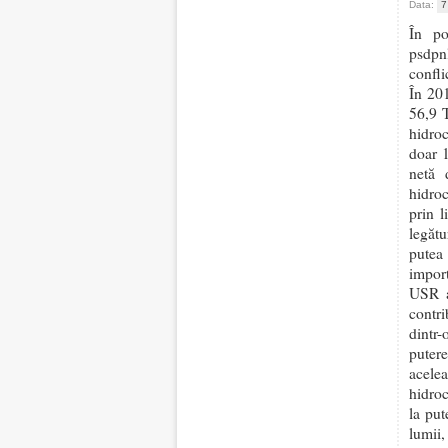
Data:
7
În po
psdpnl
confli
În 201
56,9 
hidroc
doar 1
netă
hidroc
prin l
legătu
putea
import
USR a
contr
dintr
puter
acelea
hidroc
la put
lumii,