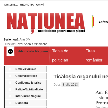
Din 1881…
REDACȚIA
Arhivă
Serie nouă
, Anul XV
Director:
Cezar Adonis Mihalache
Tichia de
Firea
Editorialele Națiunii
politician
românilor
Reflexii vizuale
Ticăloşia organului n
Colocvii literare
Confluenţe istorice
Data:
8 iulie 2013
Religie/Spiritualitate
Am fo
siste
Interviurile Naţiunii
Pentr
Diaspora
învinu