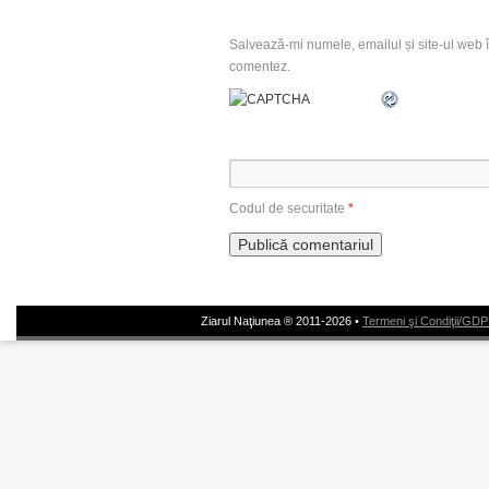
Salvează-mi numele, emailul și site-ul web î
comentez.
Codul de securitate
*
Ziarul Naţiunea ® 2011-2026 •
Termeni şi Condiţii/GD