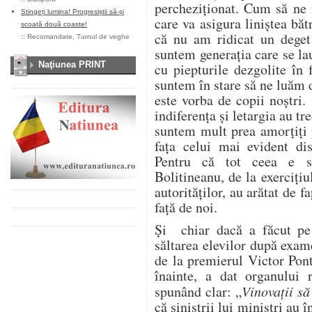
percheziţionat. Cum să ne 
Stingeți lumina! Progresiștii să-și
care va asigura liniştea bă
scoată două coaste!
că nu am ridicat un deget 
::
Recomandate
,
Turnul de veghe
suntem generaţia care se lau
Naţiunea PRINT
cu piepturile dezgolite în 
suntem în stare să ne luăm 
este vorba de copii noştri.
indiferenţa şi letargia au tr
suntem mult prea amorțiți 
fața celui mai evident di
Pentru că tot ceea e s-
Bolitineanu, de la exerciţiu
autorităţilor, au arătat de f
faţă de noi.
Şi chiar dacă a făcut pe i
săltarea elevilor după exame
de la premierul Victor Pont
înainte, a dat organului r
spunând clar: „
Vinovaţii să
că siniştrii lui miniştri au î