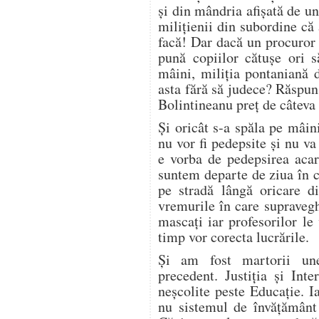
şi din mândria afişată de un
miliţienii din subordine că 
facă! Dar dacă un procuror 
pună copiilor cătuşe ori s
mâini, miliţia pontaniană 
asta fără să judece? Răspuns
Bolintineanu preț de câtev
Şi oricât s-a spăla pe mâin
nu vor fi pedepsite şi nu v
e vorba de pedepsirea acar
suntem departe de ziua în c
pe stradă lângă oricare d
vremurile în care supraveghe
mascaţi iar profesorilor le
timp vor corecta lucrările.
Și am fost martorii unei
precedent. Justiţia şi Int
neşcolite peste Educaţie. I
nu sistemul de învăţământ 