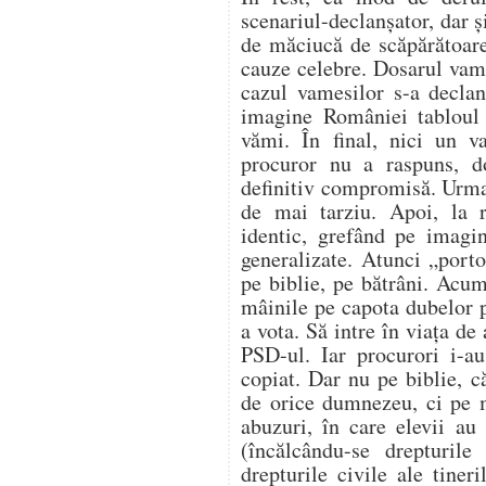
scenariul-declanşator, dar ş
de măciucă de scăpărătoare,
cauze celebre. Dosarul vame
cazul vamesilor s-a declan
imagine României tabloul c
vămi. În final, nici un v
procuror nu a raspuns, 
definitiv compromisă. Urma
de mai tarziu. Apoi, la 
identic, grefând pe imagin
generalizate. Atunci „port
pe biblie, pe bătrâni. Acum
mâinile pe capota dubelor 
a vota. Să intre în viaţa de
PSD-ul. Iar procurori i-a
copiat. Dar nu pe biblie, c
de orice dumnezeu, ci pe m
abuzuri, în care elevii au 
(încălcându-se drepturile
drepturile civile ale tiner