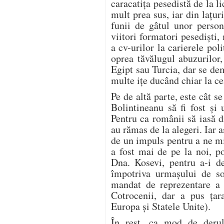
caracatiţa pesedistă de la l
mult prea sus, iar din laţu
funii de gâtul unor person
viitori formatori pesedişti,
a cv-urilor la carierele pol
oprea tăvălugul abuzurilor
Egipt sau Turcia, dar se de
multe iţe ducând chiar la ce
Pe de altă parte, este cât se
Bolintineanu să fi fost şi
Pentru ca românii să iasă d
au rămas de la alegeri. Iar 
de un impuls pentru a ne mi
a fost mai de pe la noi, p
Dna. Kosevi, pentru a-i d
împotriva urmaşului de soc
mandat de reprezentare a ţ
Cotrocenii, dar a pus ţara
Europa şi Statele Unite).
În rest, ca mod de deru