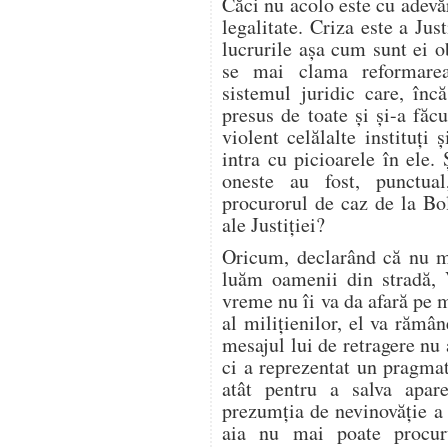
Căci nu acolo este cu adevăr
legalitate. Criza este a Just
lucrurile aşa cum sunt ei ob
se mai clama reformarea
sistemul juridic care, înc
presus de toate şi şi-a făc
violent celălalte instituţi ş
intra cu picioarele în ele. 
oneste au fost, punctua
procurorul de caz de la Bol
ale Justiţiei?
Oricum, declarând că nu ma
luăm oamenii din stradă, 
vreme nu îi va da afară pe mi
al miliţienilor, el va rămâ
mesajul lui de retragere nu a
ci a reprezentat un pragma
atât pentru a salva apare
prezumţia de nevinovăţie a a
aia nu mai poate procur