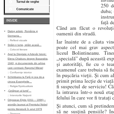
Turnul de veghe
250 d
Comunicate
duba; 
instr
INSIDE
faţă d
Când am făcut o revoluţi
Dialog artistic, România și
oamenii din stradă.
Germania…
Iar înainte de a căuta vin
::
Reflexii vizuale
Străin-n lume, străin acasă…
poate cel mai grav aspect
::
Colocvii literare
liceul Bolintineanu. Ti
Apel la Dreptate și Adevăr Istoric:
„specială” după această expe
Elena Chiaburu despre Basarabia,
şi autorităţi, fie cu o te
1940, și documentele din arhive
examenul care trebuia să f
care contrazic Raportul Wiesel
::
Confluenţe istorice
în puşcăria vieţii. Şi cum al
Schimbarea la Față și cea de-a
primit prima lecţie de viaţă
cincea Evanghelie…
fi suspectul de serviciu! Că
::
Religie/Spiritualitate
la intrarea într-o nouă eta
„Cetățean al lumii”…
::
Interviurile Naţiunii
felului în care vor fi trataţi 
Odysseas Elytis (1911 – 1996) –
Şi atunci, cum să pretindem 
aromân laureat al Premiului Nobel
pentru literatură în anul 1979
să ne susţină pensiile? In
::
Diaspora