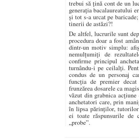
trebui să ţină cont de un lu
generaţia bacalaureatului e
şi tot s-a urcat pe baricade
tinerii de astăzi?!
De altfel, lucrurile sunt de
procedura doar a fost amân
dintr-un motiv simplu: afi
nemulţumiţi de rezultate
confirme principul ancheta
turnându-i pe ceilalţi. Pe
condus de un personaj ca
funcţia de premier decat
frunzărea dosarele ca magis
văzut din grabnica acţiune 
anchetatori care, prin mani
în lipsa părinţilor, tutorilo
ei toate răspunsurile de 
„probe”.