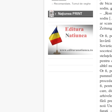
de bica
::
Recomandate
,
Turnul de veghe
sodiu, g
– „Româ
Naţiunea PRINT
sodiu [
ar scan
Zeitung
Or fi, 
învârtă
Sovieti
socotea
steluţel
pentru 
altfel 
Or fi, 
pumnul î
procedat
fi, pent
care, d
arhivele
fără pr
noii Un
furaţi 