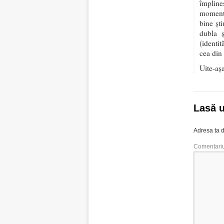
împline
moment 
bine şt
dubla ş
(identit
cea din
Uite-aş
Lasă 
Adresa ta d
Comentari