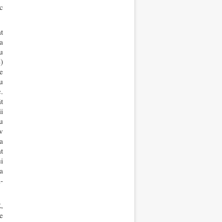
c
t
a
u
)
e
u
.
t
i
u
v
a
t
i
a
-
,
e