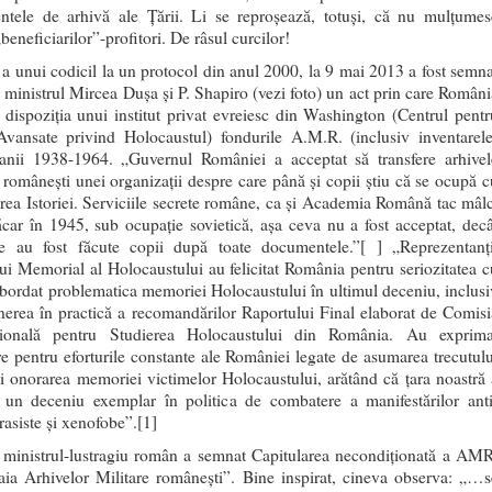
tele de arhivă ale Ţării. Li se reproşează, totuşi, că nu mulţumes
beneficiarilor”-profitori. De râsul curcilor!
a unui codicil la un protocol din anul 2000, la 9 mai 2013 a fost semna
e ministrul Mircea Duşa şi P. Shapiro (vezi foto) un act prin care Români
 dispoziţia unui institut privat evreiesc din Washington (Centrul pentr
Avansate privind Holocaustul) fondurile A.M.R. (inclusiv inventarele
anii 1938-1964. „Guvernul României a acceptat să transfere arhivel
e românești unei organizații despre care până și copii știu că se ocupă c
carea Istoriei. Serviciile secrete române, ca și Academia Română tac mâlc
car în 1945, sub ocupație sovietică, așa ceva nu a fost acceptat, decâ
 au fost făcute copii după toate documentele.”[ ] „Reprezentanţi
i Memorial al Holocaustului au felicitat România pentru seriozitatea c
abordat problematica memoriei Holocaustului în ultimul deceniu, inclusi
nerea în practică a recomandărilor Raportului Final elaborat de Comisi
aţională pentru Studierea Holocaustului din România. Au exprima
re pentru eforturile constante ale României legate de asumarea trecutulu
 şi onorarea memoriei victimelor Holocaustului, arătând că ţara noastră 
 un deceniu exemplar în politica de combatere a manifestărilor anti
rasiste şi xenofobe”.[1]
, ministrul-lustragiu român a semnat Capitularea necondiţionată a AMR
aia Arhivelor Militare româneşti”. Bine inspirat, cineva observa: „…s