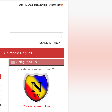
ARTICOLE RECENTE
Abonare
ISSN 2247 – 5117
Ghimpele Națiunii
Naţiunea TV
„Ce dacă n-au făcut nimic?”
a
a
şi
a
r
Click aici pentru film
i