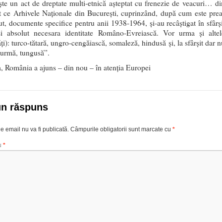
şte un act de dreptate multi-etnică aşteptat cu frenezie de veacuri… di
ce Arhivele Naţionale din Bucureşti, cuprinzând, după cum este prea
iut, documente specifice pentru anii 1938-1964, şi-au recâştigat în sfârşi
i absolut necesara identitate Româno-Evreiască. Vor urma şi altel
ăţi): turco-tătară, ungro-cengăiască, somaleză, hindusă şi, la sfârşit dar 
 urmă, tungusă”.
a, România a ajuns – din nou – în atenţia Europei
un răspuns
e email nu va fi publicată.
Câmpurile obligatorii sunt marcate cu
*
u
*