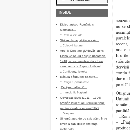
INSIDE
acuzato
Dialog artistic, România și
nu se s
Germania…
nesimţi
::
Reflexii vizuale
paralel
Străin-n lume, străin acasă…
recent,
::
Colocvii literare
nociv p
Apel la Dreptate și Adevăr Istoric:
E-urile
Elena Chiaburu despre Basarabia,
strănut
1940, și documentele din arhive
dervişi
care contrazic Raportul Wiesel
conţin 
::
Confluenţe istorice
Măsura gândurilor noastre…
dar nu 
::
Religie/Spiritualitate
pe el!” 
„Cetățean al lumii”…
Obişnui
::
Interviurile Naţiunii
Uniunii
Odysseas Elytis (1911 – 1996) –
aromân laureat al Premiului Nobel
români,
pentru literatură în anul 1979
pardidă
::
Diaspora
– „Româ
Singurătatea de pe caldarâm: între
– „Pia
omenia satului și indiferența
producă
metropolei…