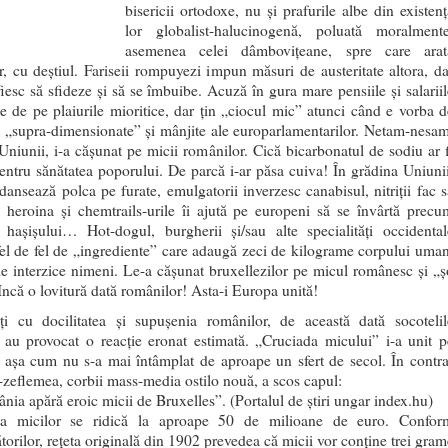
bisericii ortodoxe, nu şi prafurile albe din existenţ
lor globalist-halucinogenă, poluată moralmente
asemenea celei dâmboviţeane, spre care arat
r, cu deştiul. Fariseii rompuyezi impun măsuri de austeritate altora, da
fiesc să sfideze şi să se îmbuibe. Acuză în gura mare pensiile şi salariil
te de pe plaiurile mioritice, dar ţin „ciocul mic” atunci când e vorba d
e „supra-dimensionate” şi mânjite ale europarlamentarilor. Netam-nesam
 Uniunii, i-a căşunat pe micii românilor. Cică bicarbonatul de sodiu ar f
entru sănătatea poporului. De parcă i-ar păsa cuiva! În grădina Uniunii
 dansează polca pe furate, emulgatorii inverzesc canabisul, nitriţii fac s
e heroina şi chemtrails-urile îi ajută pe europeni să se învârtă precu
i haşişului… Hot-dogul, burgherii şi/sau alte specialităţi occidental
fel de fel de „ingrediente” care adaugă zeci de kilograme corpului uman
le interzice nimeni. Le-a căşunat bruxellezilor pe micul românesc şi „ş
Incă o lovitură dată românilor! Asta-i Europa unită!
ţi cu docilitatea şi supuşenia românilor, de această dată socotelil
 au provocat o reacţie eronat estimată. „Cruciada micului” i-a unit p
 aşa cum nu s-a mai întâmplat de aproape un sfert de secol. În contra
-zeflemea, corbii mass-media ostilo nouă, a scos capul:
nia apără eroic micii de Bruxelles”. (Portalul de știri ungar index.hu)
ţa micilor se ridică la aproape 50 de milioane de euro. Confor
torilor, reţeta originală din 1902 prevedea că micii vor conţine trei gram