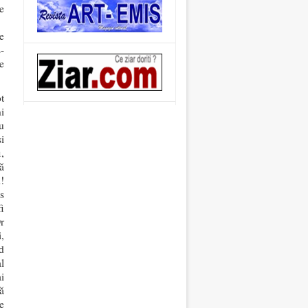
e
e
-
e
t
i
u
i
,
ă
!
s
fi
r
i,
d
l
i
ă
e