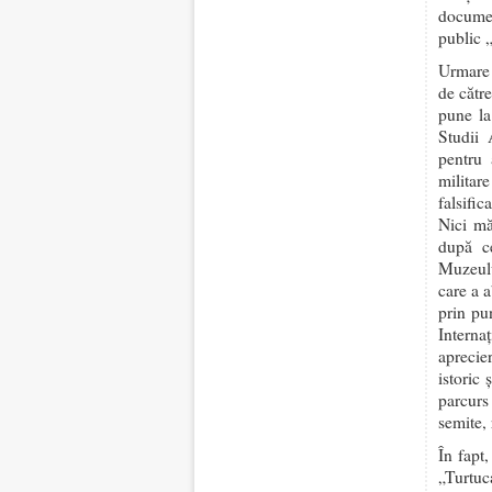
documen
public „
Urmare 
de cătr
pune la
Studii 
pentru 
militar
falsifi
Nici mă
după ce
Muzeulu
care a 
prin pu
Intern
aprecie
istoric
parcurs
semite, 
În fapt
„Turtuc