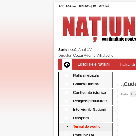
Din 1881…
REDACȚIA
Arhivă
Serie nouă
, Anul XV
Director:
Cezar Adonis Mihalache
Tichia de
Editorialele Națiunii
Reflexii vizuale
„Code
Colocvii literare
Confluenţe istorice
Data:
15 
Religie/Spiritualitate
Interviurile Naţiunii
Diaspora
Turnul de veghe
Comunicate