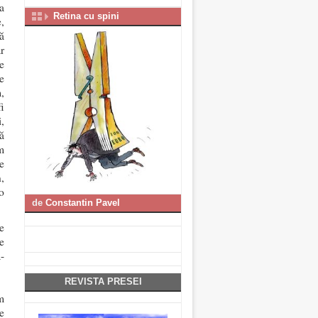
a
Retina cu spini
,
ă
r
e
e
,
i
,
ă
m
e
,
o
de
Constantin Pavel
e
e
-
REVISTA PRESEI
m
e