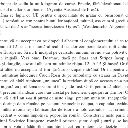
rbonat de sodiu la un kilogram de carne. Practic, fără bicarbonatul d
ustul micilor s-ar pierde”. (Agenţia Austriacă de Presă).
nia se luptă cu UE pentru o specialitate de grătar cu bicarbonat d
…] românii se tem pentru bunul lor naţional, mititeii, aşa cum şi grecii s
daliza dacă s-ar încerca interzicerea Gyros”. (Westdeutsche Allgemein
.
)
pentru că au acceptat ca pe drapelul albastru al conglomeratului să se to
 numai 12 stele, nu numărul real al statelor componente ale noii Uniun
ce Europene. Să nu fi încăput pe cearşaful uniunii, ori nu s-au potrivit c
la iniţială. Vezi bine, Doamne, dacă pe Stars and Stripes încap ş
e şi dungile, covorul albastru nu admite risipa. 12! Atât! Şi basta! Or fi
că altfel nu acceptau să fim Ţară sub ocupaţie străină! Or fi, pentru c
nu admiteau înlocuirea Crucii Roşii de pe ambulanţe cu steaua lui David
pentru că altfel trimiteau „uniunea” la reciclare după ce aceasta ne-a pu
n gură cu problema tezaurului însuşit de ruşi. Or fi, pentru că altfel ar 
 precum islandezii care i-au arestat pe bancherii-căpuşari ai ţării lor! O
ru că altfel nu s-ar fi purtat ca nişte slugi, precum ministrul (ne)apărări
in dorinţa de a rămâne pe scaunul vremelnic ocupat, a capitulat, cedân
 militare româneşti fabricanţilor de istorie a holo-cashului – act crimina
ecedent – comis împotriva poporului român. Consideraţi nişte paria a
iuni Sovietice Europene, românii primesc şuturi după şuturi şi se las
– prin voia trădătorilor autohtoni, cei cu putere de decizie – d