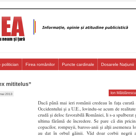
 politician
Firea românilor
Puncte cardinale
Dosarele Națiunii
x mititelus”
Ion Măldărescu
mai 2013
Dacă până mai ieri românii credeau în faţa curată 
Occidentului şi a U.E., lovindu-se acum de realitate
crudă şi deloc favorabilă României, li s-a spulberat 
ultima fărâmă de încredere. Se pare că din pricin
copacilor, rompuyii, baross-anii şi alţii asemenea lo
au dat în orbul găinii. Văd doar corbii negrii a