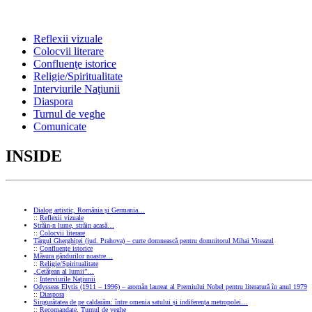
Reflexii vizuale
Colocvii literare
Confluenţe istorice
Religie/Spiritualitate
Interviurile Naţiunii
Diaspora
Turnul de veghe
Comunicate
INSIDE
Dialog artistic, România și Germania…
::
Reflexii vizuale
Străin-n lume, străin acasă…
::
Colocvii literare
Târgul Gherghiței (jud. Prahova) – curte domnească pentru domnitorul Mihai Viteazul
::
Confluenţe istorice
Măsura gândurilor noastre…
::
Religie/Spiritualitate
„Cetățean al lumii”…
::
Interviurile Naţiunii
Odysseas Elytis (1911 – 1996) – aromân laureat al Premiului Nobel pentru literatură în anul 1979
::
Diaspora
Singurătatea de pe caldarâm: între omenia satului și indiferența metropolei…
::
Recomandate
,
Turnul de veghe