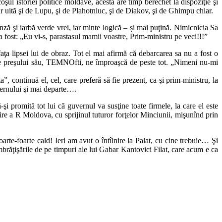
ul istoriei politice moldave, acesta are timp berechet la dispoziţie şi
 uită şi de Lupu, şi de Plahotniuc, şi de Diakov, şi de Ghimpu chiar.
nză şi iarbă verde vrei, iar minte logică – și mai puţină. Nimicnicia Sa
 a fost: „Eu vi-s, parastasul mamii voastre, Prim-ministru pe veci!!!”
a lipsei lui de obraz. Tot el mai afirmă că debarcarea sa nu a fost o
ale preşului său, TEMNOfti, ne împroaşcă de peste tot. „Nimeni nu-mi
, continuă el, cel, care preferă să fie prezent, ca şi prim-ministru, la
vernului şi mai departe….
i promită tot lui că guvernul va susţine toate firmele, la care el este
rire a R Moldova, cu sprijinul tuturor forţelor Minciunii, mişunînd prin
arte-foarte cald! Ieri am avut o întîlnire la Palat, cu cine trebuie… Şi
îmbrăţişările de pe timpuri ale lui Gabar Kantovici Filat, care acum e ca