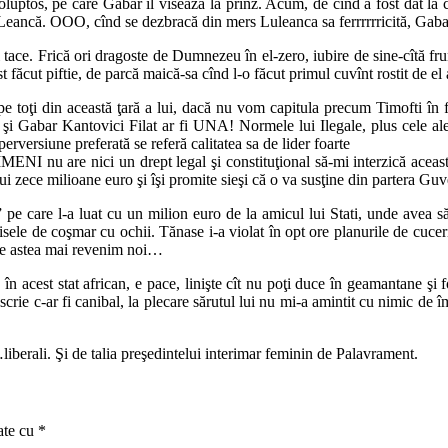
uptos, pe care Gabar îl visează la prînz. Acum, de cînd a fost dat la coş
uLeancă. OOO, cînd se dezbracă din mers Luleanca sa ferrrrrricită, Gabar
tace. Frică ori dragoste de Dumnezeu în el-zero, iubire de sine-cîtă fru
 făcut piftie, de parcă maică-sa cînd l-o făcut primul cuvînt rostit de el
toţi din această ţară a lui, dacă nu vom capitula precum Timofti în faţ
 şi Gabar Kantovici Filat ar fi UNA! Normele lui Ilegale, plus cele 
perversiune preferată se referă calitatea sa de lider foarte
ENI nu are nici un drept legal şi constituţional să-mi interzică aceasta”
 zece milioane euro şi îşi promite sieşi că o va susţine din partera Gu
pe care l-a luat cu un milion euro de la amicul lui Stati, unde avea să-ş
visele de coşmar cu ochii. Tănase i-a violat în opt ore planurile de cuce
spre astea mai revenim noi…
acest stat african, e pace, linişte cît nu poţi duce în geamantane şi fo
 scrie c-ar fi canibal, la plecare sărutul lui nu mi-a amintit cu nimic de 
iberali. Şi de talia preşedintelui interimar feminin de Palavrament.
ate cu
*