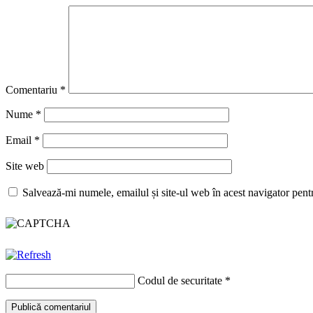
Comentariu
*
Nume
*
Email
*
Site web
Salvează-mi numele, emailul și site-ul web în acest navigator pent
Codul de securitate
*