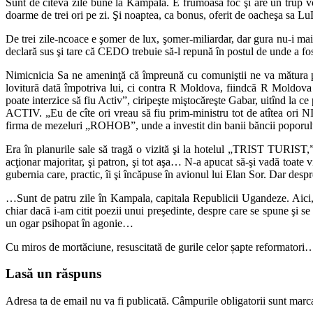
Sunt de cîteva zile bune la Kampala. E frumoasă foc şi are un trup vol
doarme de trei ori pe zi. Şi noaptea, ca bonus, oferit de oacheşa sa L
De trei zile-ncoace e şomer de lux, şomer-miliardar, dar gura nu-i mai 
declară sus şi tare că CEDO trebuie să-l repună în postul de unde a fost
Nimicnicia Sa ne ameninţă că împreună cu comuniştii ne va mătura pe 
lovitură dată împotriva lui, ci contra R Moldova, fiindcă R Moldova
poate interzice să fiu Activ”, ciripeşte miştocăreşte Gabar, uitînd la ce 
ACTIV. „Eu de cîte ori vreau să fiu prim-ministru tot de atîtea ori NIM
firma de mezeluri „ROHOB”, unde a investit din banii băncii poporului
Era în planurile sale să tragă o vizită şi la hotelul „TRIST TURIST,” 
acţionar majoritar, şi patron, şi tot aşa… N-a apucat să-şi vadă toate 
gubernia care, practic, îi şi încăpuse în avionul lui Elan Sor. Dar de
…Sunt de patru zile în Kampala, capitala Republicii Ugandeze. Aici, în 
chiar dacă i-am citit poezii unui preşedinte, despre care se spune şi se
un ogar psihopat în agonie…
Cu miros de mortăciune, resuscitată de gurile celor șapte reformatori…l
Lasă un răspuns
Adresa ta de email nu va fi publicată.
Câmpurile obligatorii sunt marc