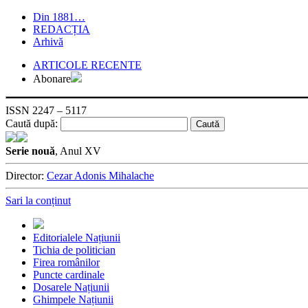
Din 1881…
REDACȚIA
Arhivă
ARTICOLE RECENTE
Abonare
ISSN 2247 – 5117
Caută după:
Serie nouă
, Anul XV
Director:
Cezar Adonis Mihalache
Sari la conținut
Editorialele Națiunii
Tichia de politician
Firea românilor
Puncte cardinale
Dosarele Națiunii
Ghimpele Națiunii