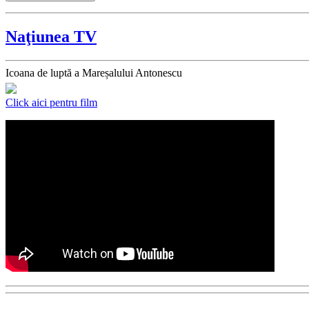
Naţiunea TV
Icoana de luptă a Mareșalului Antonescu
Click aici pentru film