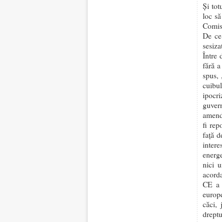
Și tot
loc să
Comis
De ce 
sesiza
Între 
fără a
spus, 
cuibu
ipocr
guvern
amend
fi rep
față d
intere
energe
nici u
acorda
CE a f
europ
căci, 
dreptu