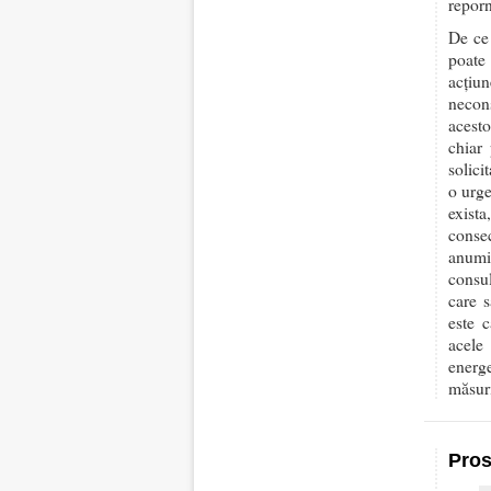
reporn
De ce 
poate 
acțiu
necons
acesto
chiar 
solici
o urge
exista
consec
anumi
consul
care s
este c
acele
energ
măsur
Pros