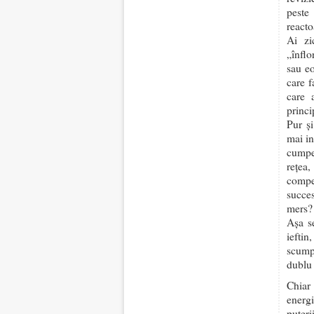
peste
reacto
Ai zi
„înflo
sau eo
care f
care 
princi
Pur și
mai in
cumper
rețea
compen
succe
mers?
Așa se
ieftin
scump.
dublu 
Chiar 
energ
puteri