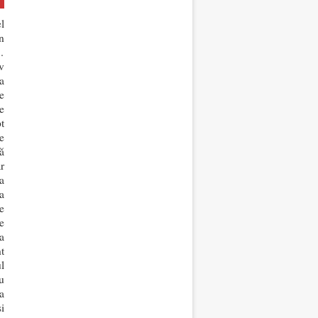
l
n
…
v
a
e
e
t
e
ă
r
a
a
e
e
a
t
l
u
a
i