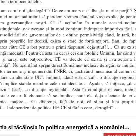
ire a termocentralelor.
am cerut noi „dezlegări”? De ce am mers cu jalba „la marile porți”? Ș
nici nu ar mai trebui să pierdem vremea căutând vreo explicație pentr
nea guvernanților noștri. Ci să acționăm în numele acestei acțiun
tituționale, nesuverane și în mod continuu îndreptate împotriva țării. 
r solicitării ale guvernanților de a obține permisivități când, în țară, ba
prin propriile lor decizii, exista o stare de forță majoră. Sau, de fapt
tarea către CE a fost pentru a primi răspunsul deja știut?!… Că nu exist
nță imediată. Pentru că asta au decis cei din fotoliile Uniunii. Iar când v
, și iarăși este batjocoritor, CE va decide că există și „va acționa î
ință”. Nu acordând sprijin direct României, inclusiv derogări și anulări 
tor termene și impuneri din PNRR, ci, „activând mecanismul comun d
tare cu alte state UE”. Inițiind, „dacă este cazul”, o discuție regional
ă implice statele membre cele mai afectate… Așadar, să inițieze, „dac
azul” (sic!), „o discuție regională”. Asta în condițiile în care, tocma
 state ce ar fi chemate să se implice, sunt ele deja afectate de criz
etice majore… Cu diferența, față de noi, că și-au și luat propriil
i… Independent de politica UE-CE și fără a cere „derogări”…
tia și tăcăloșia în politica energetică a României…