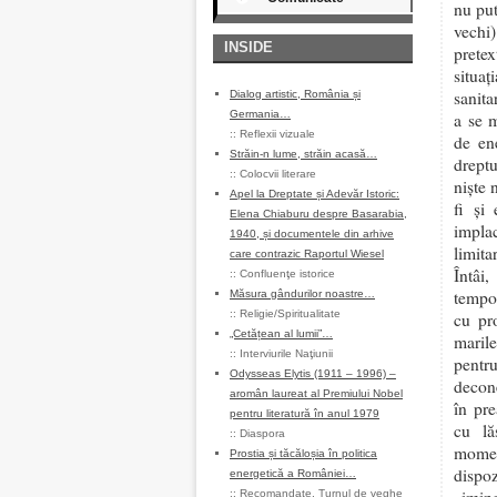
nu pu
vechi)
INSIDE
prete
situa
sanita
Dialog artistic, România și
Germania…
a se 
::
Reflexii vizuale
de en
Străin-n lume, străin acasă…
dreptu
::
Colocvii literare
niște 
Apel la Dreptate și Adevăr Istoric:
fi și
Elena Chiaburu despre Basarabia,
impla
1940, și documentele din arhive
limit
care contrazic Raportul Wiesel
Întâi
::
Confluenţe istorice
tempor
Măsura gândurilor noastre…
::
Religie/Spiritualitate
cu pro
„Cetățean al lumii”…
marile
::
Interviurile Naţiunii
pentru
Odysseas Elytis (1911 – 1996) –
decone
aromân laureat al Premiului Nobel
în pre
pentru literatură în anul 1979
cu lă
::
Diaspora
momen
Prostia și tăcăloșia în politica
dispo
energetică a României…
::
Recomandate
,
Turnul de veghe