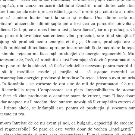
 pupăză, din cauza reducerii debitului Dunării, unul dintre cele dou
are funcționale este oprit, existând „șansa” opririi și a celui de-al doile
ce că suntem foarte buni la solar și eolian. Una dintre cele ma
ritoare” afaceri din ultimii șapte ani a fost cea cu parcurile fotovoltaic
liene. De fapt, ce a mers bine a fost „dezvoltarea”, iar nu producția. Ce
ac parcuri fotovoltaice sau eoliene vând proiectul, rare fiind situațiile î
ajung să producă acolo energie ei înșiși. Oricum, producția are c
pală problemă dificultatea aproape insurmontabilă de racordare la rețea
 simplu, rețeaua nu face față producției de energie regenerabilă. Mul
teresant este, însă, că românii au fost încurajați să devină prosumatori: s
e panouri de la chinezi, să facă cheltuielile necesare pentru racordul l
, să îți modifice casele și curțile și… să aștepte racordul sa
sarea/plata energiei produse și introduse în rețea. Ideea a avut un uria
s în România – se vorbește de opt sute de mii de prosumatori. Ce nu 
 Racordul la rețea. Compensarea sau plata. Imposibilitatea de stocare
 face că ziua producem o cantitate mare de curent, care îl face foart
, dar noaptea nu îl stocăm, deci suntem nevoiți să îl cumpărăm extrem d
 Printre altele, se întâmplă asta pentru că producția și stocarea sun
taxate cu tva.
m-am întrebat de ce nu avem și noi, ca bulgarii, capacități de stocare 
iei regenerabile? Se pare că este vorba doar de vechea „inteligență” 
i: hiper-birocrație și taxe care descurajează. E mai scump să stochez