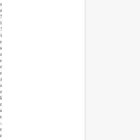
în
t
?
i
!
i
e
a
u
e
r
e
i
n
r
ă
e
a
e
,
e
e