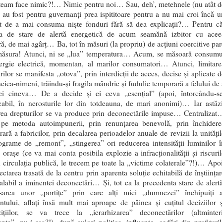
team face nimic?!… Nimic pentru noi… Sau, deh’, metehnele (nu atât d
 au fost pentru guvernanți prea ispititoare pentru a nu mai croi încă u
xt de a mai consuma niște fonduri fără să dea explicații?… Pentru că
ția de stare de alertă energetică de acum seamănă izbitor cu acee
ră, de mai agârț… Ba, tot în măsuri (la propriu) de acțiuni coercitive par
măsura! Atunci, ni se „lua” temperatura… Acum, se măsoară consumu
ergie electrică, momentan, al marilor consumatori… Atunci, limitare
rilor se manifesta „otova”, prin interdicții de acces, decise și aplicate d
neica-nimeni, trăindu-și fragila mândrie și fudulie temporară a felului de 
 ei cineva… De a decide și ei ceva „esențial” (apoi, întorcându-se
cabil, în nerosturile lor din totdeauna, de mari anonimi)… Iar astăzi
area drepturilor se va produce prin deconectările impuse… Centralizat
, pe metoda autoimpunerii, prin renunțarea benevolă, prin închidere
ară a fabricilor, prin decalarea perioadelor anuale de revizii la unitățil
grame de „remont”, „stingerea” ori reducerea intensității luminilor î
 orașe (ce va mai conta posibila explozie a infracționalității și riscuril
 circulația publică, le trecem pe toate la „victime colaterale”?!)… Apoi
ctarea trasată de la centru prin aparenta soluție echitabilă de înștiințar
alabil a iminentei deconectări… Și, tot ca la precedenta stare de alertă
sarea unor „portițe” prin care alți mici „dumnezei” închipuiți a
tului, aflați însă mult mai aproape de pâinea și cuțitul deciziilor ș
zițiilor, se va trece la „ierarhizarea” deconectărilor (altminteri