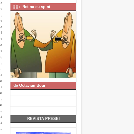
e
Retina cu spini
n
,
a
e
l
a
e
a
,
,
…
a
e
n
de
Octavian Bour
e
,
e
,
i
REVISTA PRESEI
i
,