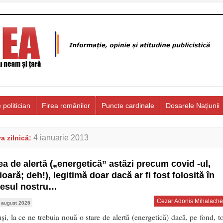
 politician
Firea românilor
Puncte cardinale
Dosarele Națiunii
4 ianuarie 2013
a zilnică:
ea de alertă („energetică” astăzi precum covid -ul,
ioară; deh!), legitimă doar dacă ar fi fost folosită în
resul nostru…
Cezar Adonis Mihalache
 august 2026
uși, la ce ne trebuia nouă o stare de alertă (energetică) dacă, pe fond, to