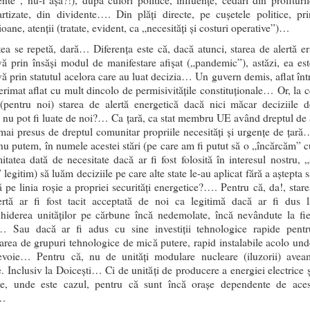
nte”, nu-i așa?!), după culori politice, influențe, cedări din profituril
rtizate, din dividente…. Din plăți directe, pe cușetele politice, pri
oane, atenții (tratate, evident, ca „necesități și costuri operative”)…
ea se repetă, dară… Diferența este că, dacă atunci, starea de alertă er
ă prin însăși modul de manifestare afișat („pandemic”), astăzi, ea est
ă prin statutul acelora care au luat decizia… Un guvern demis, aflat într
erimat aflat cu mult dincolo de permisivitățile constituționale… Or, la c
(pentru noi) starea de alertă energetică dacă nici măcar deciziile d
 nu pot fi luate de noi?… Ca țară, ca stat membru UE având dreptul de 
ai presus de dreptul comunitar propriile necesități și urgențe de țară
u putem, în numele acestei stări (pe care am fi putut să o „încărcăm” c
mitatea dată de necesitate dacă ar fi fost folosită în interesul nostru, „
” legitim) să luăm deciziile pe care alte state le-au aplicat fără a aștepta 
 pe linia roșie a propriei securități energetice?…. Pentru că, da!, stare
ertă ar fi fost tacit acceptată de noi ca legitimă dacă ar fi dus l
chiderea unităților pe cărbune încă nedemolate, încă nevândute la fie
… Sau dacă ar fi adus cu sine investiții tehnologice rapide pentr
area de grupuri tehnologice de mică putere, rapid instalabile acolo und
evoie… Pentru că, nu de unități modulare nucleare (iluzorii) avea
. Inclusiv la Doicești… Ci de unități de producere a energiei electrice ș
ce, unde este cazul, pentru că sunt încă orașe dependente de aces
u…