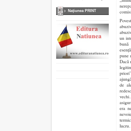
„imine
nerepa
Naţiunea PRINT
comisi
Povest
abuziv
abuziv
un int
bună 
esență
pune m
Dacă n
legiti
priori
ajungă
de al
redes
vechi
asigur
era n
nevoie
termi
lucr