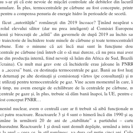
u s-ar ști că este nevoie de mișcări controlate ale debitelor din lacuril
mulare. În plus, termocentralele pe cărbune au fost concepute, printr
, pentru a compensa penuria de energie hidro în perioadele de secetă.
 făcut „autoritățile” românești din 2019 încoace? Ținând neapărat s
 rolul elevului silitor (dar nu prea inteligent) al Comisiei Europene
cienii și birocrații de „ielită” din guvernele de după 2019 au închis sa
 traiectorie de închidere toate minele de cărbune și toate termocentralel
rbune. Este o minune că azi încă mai sunt în funcțiune dou
entrale pe cărbune (mă întreb cât o să mai dureze, că nu prea mai ave
e din producția internă, fiind nevoiți să luăm din Africa de Sud, Brazili
craina). Cu mult mai grav este că închiderile erau jaloane în PNRR
 a „accesa” bani, cu destinația termocentrale pe gaz. Banii au fost luați
t deturnați pe alte destinații și comisionați vârtos (pe consultanță) și n
t utilizați pentru termocentralele pe gaz. Vine acum momentul în care, î
i timp, nu avem energie de echilibrare de la centralele pe cărbune, n
entrale pe gaze și, în plus, trebuie să dăm banii înapoi, la UE, pentru c
 fost conceput PNRR…
eniul nuclear, avem o centrală care ar fi trebuit să aibă funcționale n
ci patru reactoare. Reactoarele 3 și 4 sunt o himeră încă din 1990 și aș
ămâne în următorii 20 de ani de „stabilitate” a partidului – carte
susrudmr. Reactoarele 1 și două sunt demult depășite, urmând a intra î
e la anul – ceea ce, în stil românesc, va dura cel puțin cinci ani. Cola