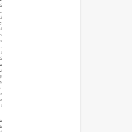
ă
a.
i
e
i
n
a
.
t
ă
a
u
ș
a
.
e
e
t
a
a
i