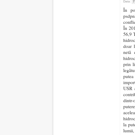
Data:
7
În po
psdpnl
confli
În 201
56,9 
hidroc
doar 1
netă
hidroc
prin l
legătu
putea
import
USR a
contr
dintr
puter
acelea
hidroc
la put
lumii,