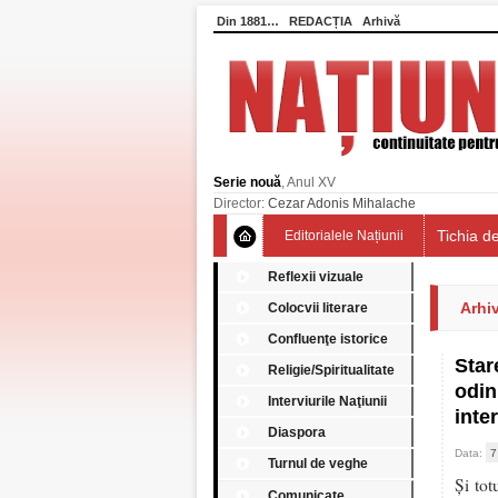
Din 1881…
REDACȚIA
Arhivă
Serie nouă
, Anul XV
Director:
Cezar Adonis Mihalache
Tichia de
Editorialele Națiunii
Reflexii vizuale
Arhiv
Colocvii literare
Confluenţe istorice
Star
Religie/Spiritualitate
odin
Interviurile Naţiunii
inte
Diaspora
Data:
7
Turnul de veghe
Și tot
Comunicate