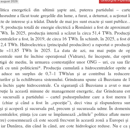
Gheorghe Piperea
 august 2026
litica energetică din ultimii șapte ani, puterea partidului – carte
usrudmr a făcut toate greșelile din lume, a furat, a deturnat, a acționat î
cte de interese și a trădat. Datele de mai jos sunt exacte și sunt publice
9, producția totală de energie electrică a României a fost de aproximati
TWh. În 2025, producția internă a scăzut la circa 51,4 TWh. Producți
entralelor a fost, în 2019, de circa 16 TWh. În schimb, în 2025, a fost d
2,4 TWh. Hidroelectrica (principalul producător) a raportat o producți
 de ~11,85 TWh în 2025. La data de azi, nu mai puțin de op
entrale sunt fie închise operațional (Vidraru), fie începute, dar oprit
itigii de mediu, în urmarea contestațiilor unor ONG – uri, cu sau făr
ră cu unii politicieni*. Producția cumulată a hidrocentralelor oprite a
 aduce un surplus de 0,7–1 TWh/an și ar contribui la reducere
urilor și la echilibrarea sistemului. Grindeanu spune că Buzoianu de l
 închis șapte hidrocentrale. Cu siguranță că Buzoianu a avut o mar
ibuție la această minune de management energetic, dar Grindeanu est
-o sucursală a partidului – cartel psdusrpnludmr care a fost mereu l
e (chiar și când a fost în „opoziție”), deci vina și răspunderea sun
și și acoperă și sucursala pnl, precum și sucurasala udmr. În domeniu
entralelor, știința (cu care se împăunează „ielitele” politice aflate mere
ere) consemnează că este secetă frecvent în această zonă a Europei și 
 iar Dunărea, din când în când, are cote hidrologice reduse. Nu e ca ș