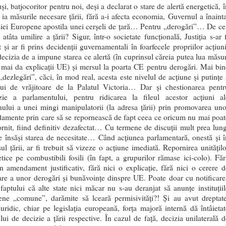
uși, batjocoritor pentru noi, deși a declarat o stare de alertă energetică, 
 ia măsurile necesare țării, fără a-i afecta economia, Guvernul a înainta
iei Europene apostila unei cerșeli de țară… Pentru „derogări”… De ce
atâta umilire a țării? Sigur, într-o societate funcțională, Justiția s-ar f
t și ar fi prins decidenții guvernamentali în foarfecele propriilor acțiuni
decizia de a impune starea ce alertă (în cuprinsul căreia putea lua măsur
 mai da explicații UE) și mersul la poarta CE pentru derogări. Mai bin
„dezlegări”, căci, în mod real, acesta este nivelul de acțiune și putințe 
lui de vrăjitoare de la Palatul Victoria… Dar și chestionarea pentr
izie a parlamentului, pentru ridicarea la fileul acestor acțiuni al
ului a unei mingi manipulatorii (la adresa țării) prin promovarea uno
amente prin care să se repornească de fapt ceea ce oricum nu mai poat
ornit, fiind definitiv dezafectat… Cu termene de discuții mult prea lung
e însăși starea de necesitate… Când acțiunea parlamentară, onestă și î
sul țării, ar fi trebuit să vizeze o acțiune imediată. Repornirea unitățilo
tice pe combustibili fosili (în fapt, a grupurilor rămase ici-colo). Făr
n amendament justificativ, fără nici o explicație, fără nici o cerere d
re a unor derogări și bunăvoințe dinspre UE. Poate doar cu notificare
aptului că alte state nici măcar nu s-au deranjat să anunțe instituțiil
ene „comune”, darămite să lceară permisivități?! Și au avut dreptate
juridic, chiar pe legislația europeană, forța majoră internă dă întâietat
lui de decizie a țării respective. În cazul de față, decizia unilaterală d