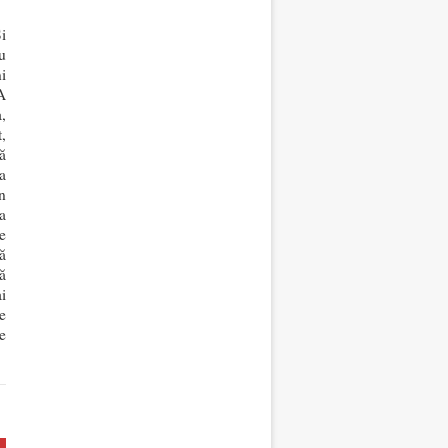
i
u
i
A
,
,
ă
a
n
a
e
ă
ă
i
e
e