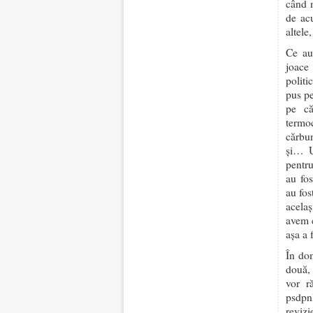
când n
de acu
altele
Ce au
joace
politi
pus pe
pe că
termoc
cărbun
și… U
pentru
au fos
au fos
acelaș
avem c
așa a
În dom
două, 
vor r
psdpnl
revizi