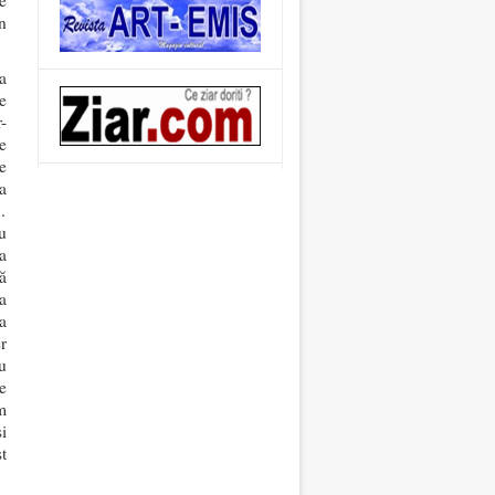
e
n
a
e
-
e
e
a
…
u
a
să
a
a
r
u
e
m
i
t