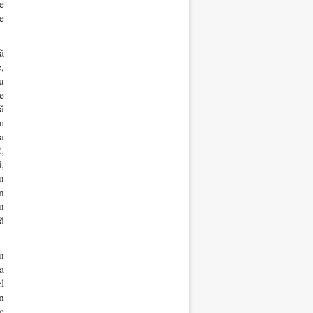
e
e
ă
,
u
e
ă
m
a
,
,
u
n
u
ă
u
a
l
n
c