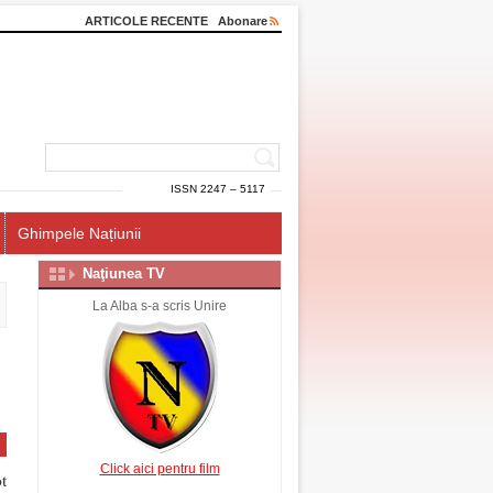
ARTICOLE RECENTE
Abonare
ISSN 2247 – 5117
Ghimpele Națiunii
Naţiunea TV
La Alba s-a scris Unire
Click aici pentru film
t