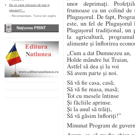
unor deprimaţi. Profeţi
De ce oare refuzam să mai și
frumoase ca un colind de s
gândim?!…
Pluguşorul. De fapt, Progr
::
Recomandate
,
Turnul de veghe
este, un fel de Pluguşorul î
Naţiunea PRINT
Pluguşorul tradiţional, un
la agricultură, progra
alimente şi înflorirea econo
„Cum a dat Dumnezeu an,
Holde mândre lui Traian,
Astfel să dea şi la voi
Să avem parte şi noi.
Să vă fie casa, casă;
Să vă fie masa, masă;
Tot cu mesele întinse
Şi făcliile aprinse.
Şi la anul să trăiţi,
Să vă găsim înfloriţi!”
Minunat Program de guvern
Acum, ca să nu fiu chiar aş