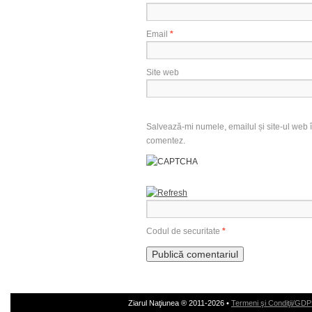
Email
*
Site web
Salvează-mi numele, emailul și site-ul web î
comentez.
Codul de securitate
*
Ziarul Naţiunea ® 2011-2026 •
Termeni şi Condiţii/GD