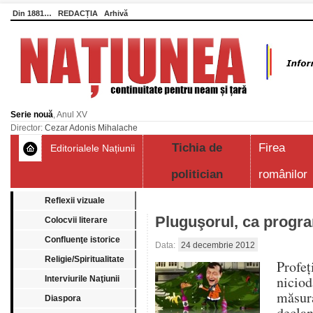
Din 1881…
REDACȚIA
Arhivă
Serie nouă
, Anul XV
Director:
Cezar Adonis Mihalache
Tichia de
Firea
Editorialele Națiunii
politician
românilor
Reflexii vizuale
Pluguşorul, ca progr
Colocvii literare
Confluenţe istorice
Data:
24 decembrie 2012
Religie/Spiritualitate
Profe
nicio
Interviurile Naţiunii
măsur
Diaspora
decla