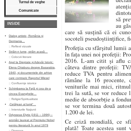
Turnul de veghe
atenţ
Comunicate
dintot
să pre
INSIDE
au găs
care să susţină că ei cuno
Dialog artistic, România și
socoteli pseudoştiinţifice, f
Germania…
Profeţia cu sfârşitul lumii 
::
Reflexii vizuale
Străin-n lume, străin acasă…
în faţa unei noi profeţii: 
::
Colocvii literare
2016. L-am citit şi aflu c
Apel la Dreptate și Adevăr Istoric:
câteva dintre profeţii: TV
Elena Chiaburu despre Basarabia,
reduce TVA pentru aliment
1940, și documentele din arhive
rămâne la 16 procente, d
care contrazic Raportul Wiesel
::
Confluenţe istorice
veniturile mai mici, ritmu
Schimbarea la Față și cea de-a
trei la sută, se vor reduce 
cincea Evanghelie…
medie de absorbţie a fondur
::
Religie/Spiritualitate
se vor termina două autost
„Cetățean al lumii”…
::
Interviurile Naţiunii
1.200 de lei.
Odysseas Elytis (1911 – 1996) –
Ce criză mondială, ce sfâ
aromân laureat al Premiului Nobel
pentru literatură în anul 1979
plată! Toate acestea sunt v
::
Diaspora