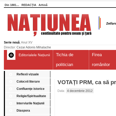
Din 1881…
REDACȚIA
Arhivă
Serie nouă
, Anul XV
Director:
Cezar Adonis Mihalache
Tichia de
Firea
Editorialele Națiunii
politician
românilor
Reflexii vizuale
VOTAȚI PRM, ca să pr
Colocvii literare
Confluenţe istorice
Data:
4 decembrie 2012
Religie/Spiritualitate
Interviurile Naţiunii
Diaspora