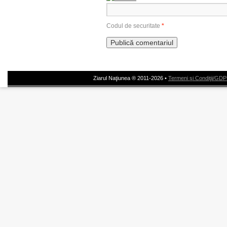
Codul de securitate
*
Ziarul Naţiunea ® 2011-2026 •
Termeni şi Condiţii/GD