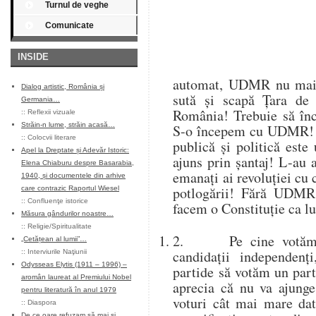
Turnul de veghe
Comunicate
INSIDE
automat, UDMR nu mai f
Dialog artistic, România și
sută și scapă Țara de
Germania…
România! Trebuie să înc
::
Reflexii vizuale
Străin-n lume, străin acasă…
S-o începem cu UDMR! 
::
Colocvii literare
publică și politică este 
Apel la Dreptate și Adevăr Istoric:
ajuns prin șantaj! L-au 
Elena Chiaburu despre Basarabia,
emanați ai revoluției cu
1940, și documentele din arhive
potlogării! Fără UDMR
care contrazic Raportul Wiesel
::
Confluenţe istorice
facem o Constituție ca l
Măsura gândurilor noastre…
::
Religie/Spiritualitate
2. Pe cine votăm? S
„Cetățean al lumii”…
candidații independenț
::
Interviurile Naţiunii
Odysseas Elytis (1911 – 1996) –
partide să votăm un part
aromân laureat al Premiului Nobel
aprecia că nu va ajung
pentru literatură în anul 1979
voturi cât mai mare dat
::
Diaspora
De ce oare refuzam să mai și