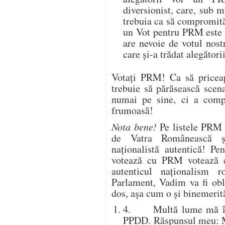
diversionist, care, sub m
trebuia ca să compromită
un Vot pentru PRM este
are nevoie de votul nost
care și-a trădat alegători
Votați PRM! Ca să priceap
trebuie să părăsească scen
numai pe sine, ci a comp
frumoasă!
Nota bene!
Pe listele PRM 
de Vatra Românească și
naționalistă autentică! P
votează cu PRM votează cu
autenticul naționalism
Parlament, Vadim va fi obl
dos, așa cum o și binemeri
4. Multă lume mă într
PPDD. Răspunsul meu: M