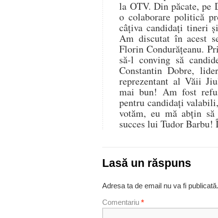
la OTV. Din păcate, pe D
o colaborare politică pr
câțiva candidați tineri 
Am discutat în acest s
Florin Condurățeanu. Pri
să-l conving să candi
Constantin Dobre, lide
reprezentant al Văii Ji
mai bun! Am fost refuz
pentru candidați valabili,
votăm, eu mă abțin să 
succes lui Tudor Barbu!
Lasă un răspuns
Adresa ta de email nu va fi publicată
Comentariu
*