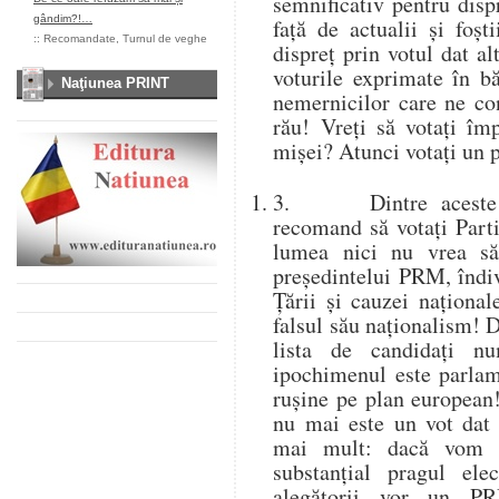
semnificativ pentru dispr
gândim?!…
față de actualii și foșt
::
Recomandate
,
Turnul de veghe
dispreț prin votul dat a
voturile exprimate în bă
Naţiunea PRINT
nemernicilor care ne co
rău! Vreți să votați împ
mișei? Atunci votați un 
3. Dintre aceste pa
recomand să votați Par
lumea nici nu vrea 
președintelui PRM, îndiv
Țării și cauzei național
falsul său naționalism! 
lista de candidați nu
ipochimenul este parla
rușine pe plan europea
nu mai este un vot dat 
mai mult: dacă vom 
substanțial pragul elec
alegătorii vor un PR