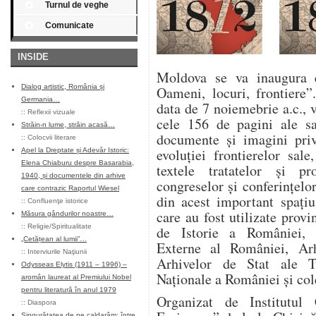
Turnul de veghe
Comunicate
INSIDE
Moldova se va inaugura e
Dialog artistic, România și
Oameni, locuri, frontiere”
Germania…
data de 7 noiemebrie a.c., v
::
Reflexii vizuale
cele 156 de pagini ale sa
Străin-n lume, străin acasă…
documente şi imagini priv
::
Colocvii literare
evoluţiei frontierelor sal
Apel la Dreptate și Adevăr Istoric:
Elena Chiaburu despre Basarabia,
textele tratatelor şi p
1940, și documentele din arhive
congreselor şi conferinţelo
care contrazic Raportul Wiesel
din acest important spaţiu
::
Confluenţe istorice
care au fost utilizate prov
Măsura gândurilor noastre…
::
Religie/Spiritualitate
de Istorie a României, A
„Cetățean al lumii”…
Externe al României, Arh
::
Interviurile Naţiunii
Arhivelor de Stat ale Tu
Odysseas Elytis (1911 – 1996) –
Naţionale a României şi cole
aromân laureat al Premiului Nobel
pentru literatură în anul 1979
Organizat de Institutu
::
Diaspora
Singurătatea de pe caldarâm: între