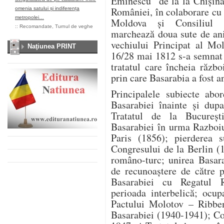
Eminescu” de la la Chişină
României, în colaborare c
omenia satului și indiferența
metropolei…
Moldova şi Consiliul R
::
Recomandate
,
Turnul de veghe
marchează doua sute de ani
vechiului Principat al Mo
Naţiunea PRINT
16/28 mai 1812 s-a semnat 
tratatul care încheia răzb
prin care Basarabia a fost a
Principalele subiecte abor
Basarabiei înainte şi dup
Tratatul de la Bucureşt
Basarabiei în urma Razboiu
Paris (1856); pierderea s
Congresului de la Berlin (
româno-turc; unirea Basara
de recunoaştere de către p
Basarabiei cu Regatul 
perioada interbelică; ocup
Pactului Molotov – Ribben
Basarabiei (1940-1941); Co