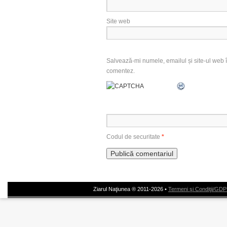
Site web
Salvează-mi numele, emailul și site-ul web î
comentez.
Codul de securitate
*
Ziarul Naţiunea ® 2011-2026 •
Termeni şi Condiţii/GD