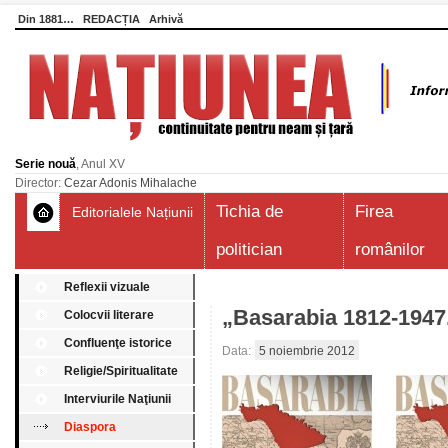
Din 1881…
REDACȚIA
Arhivă
Serie nouă
, Anul XV
Director:
Cezar Adonis Mihalache
Tichia de
Firea
Editorialele Națiunii
politician
românilor
Reflexii vizuale
„Basarabia 1812-1947.
Colocvii literare
Confluenţe istorice
Data:
5 noiembrie 2012
Religie/Spiritualitate
Interviurile Naţiunii
Diaspora