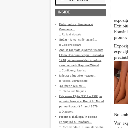
INSIDE
expoz
Dialog artistic, România și
Exhibi
Germania…
Români
::
Reflexii vizuale
promova
Străin-n lume, străin acasă…
Expozi
::
Colocvii literare
Apel la Dreptate și Adevăr Istoric:
expoziţ
Elena Chiaburu despre Basarabia,
prezintă
1940, și documentele din arhive
care contrazic Raportul Wiesel
::
Confluenţe istorice
Măsura gândurilor noastre…
::
Religie/Spiritualitate
„Cetățean al lumii”…
::
Interviurile Naţiunii
Odysseas Elytis (1911 – 1996) –
aromân laureat al Premiului Nobel
pentru literatură în anul 1979
::
Diaspora
Noiembr
Prostia și tăcăloșia în politica
Vor exp
energetică a României…
::
Recomandate
,
Turnul de veghe