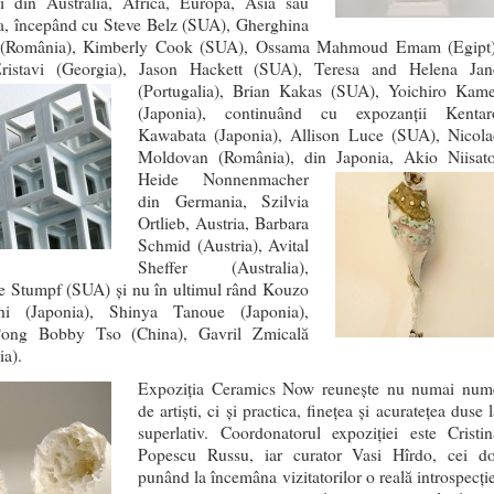
ri din Australia, Africa, Europa, Asia sau
, începând cu Steve Belz (SUA), Gherghina
 (România), Kimberly Cook (SUA), Ossama Mahmoud Emam (Egipt)
ristavi (Georgia), Jason Hackett (SUA), Teresa and Helena Jan
(Portugalia), Brian Kakas (SUA), Yoichiro Kame
(Japonia), continuând cu expozanții Kentar
Kawabata (Japonia), Allison Luce (SUA), Nicola
Moldovan (România), din Japonia, Akio Niisato
Heide Nonnenmacher
din Germania, Szilvia
Ortlieb, Austria, Barbara
Schmid (Austria), Avital
Sheffer (Australia),
 Stumpf (SUA) și nu în ultimul rând Kouzo
hi (Japonia), Shinya Tanoue (Japonia),
ong Bobby Tso (China), Gavril Zmicală
a).
Expoziţia Ceramics Now reuneşte nu numai num
de artiști, ci și practica, fineţea şi acurateţea duse 
superlativ. Coordonatorul expoziției este Cristin
Popescu Russu, iar curator Vasi Hîrdo, cei do
punând la încemâna vizitatorilor o reală introspecție