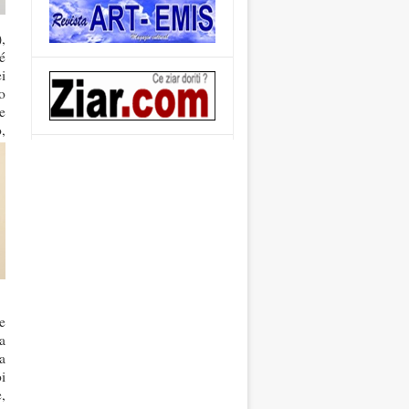
,
é
i
o
e
,
e
la
a
i
,