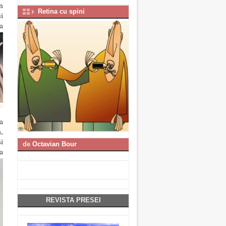
n
Retina cu spini
i
a
a
,
i
de
Octavian Bour
ea
REVISTA PRESEI