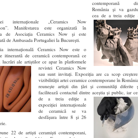
contemporană di
România și va gazdu
cea de a treia ediţie 
iției internaționale „Ceramics
Now
tion”. Manifestarea este organizată în
a de Asociaţia Ceramics Now și este
tă de Ambasada Portugaliei la București.
ţia internaţională Ceramics Now este o
ie itinerantă de ceramică contemporană ce
 lucrări ale artiştilor ce apar în platformele
revistei
Ceramics Now
sau sunt invitaţi. Expoziţia are ca scop creştere
vizibilităţii artei ceramice contemporane în România
reuneşte artişti din ţări şi comunităţi diferite ş
facilitează contactul dintre
aceştia şi public, iar c
de a treia ediţie a
expoziţiei internaţionale
de ceramică se va
desfășura între 8 și 26
ie.
une 22 de artişti ceramişti contemporani,