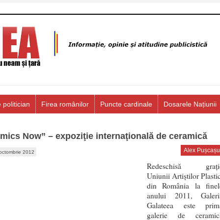
 politician
Firea românilor
Puncte cardinale
Dosarele Națiunii
mics Now” – expoziţie internaţională de ceramică
Alex Pușcașu
octombrie 2012
Redeschisă grați
Uniunii Artiştilor Plasti
din România la finel
anului 2011, Galeri
Galateea este prim
galerie de ceramic