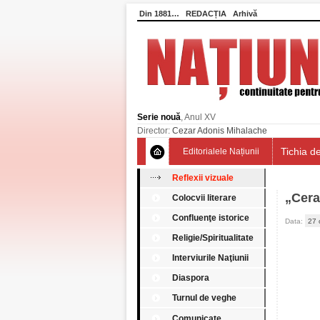
Din 1881…
REDACȚIA
Arhivă
Serie nouă
, Anul XV
Director:
Cezar Adonis Mihalache
Tichia de
Editorialele Națiunii
Reflexii vizuale
„Cera
Colocvii literare
Confluenţe istorice
Data:
27 
Religie/Spiritualitate
Interviurile Naţiunii
Diaspora
Turnul de veghe
Comunicate