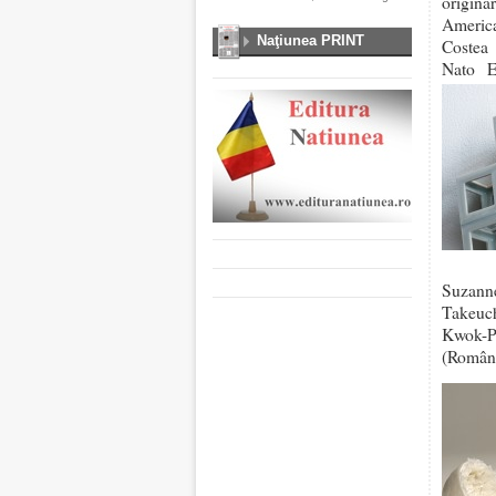
origina
America
Naţiunea PRINT
Costea
Nato E
Suzanne
Takeuc
Kwok-P
(Români