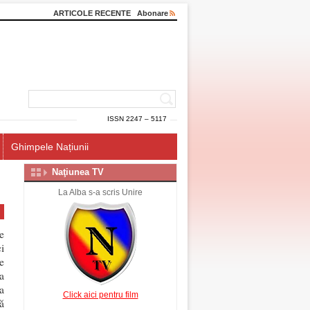
ARTICOLE RECENTE
Abonare
ISSN 2247 – 5117
Ghimpele Națiunii
Naţiunea TV
La Alba s-a scris Unire
e
ci
e
a
a
Click aici pentru film
ă