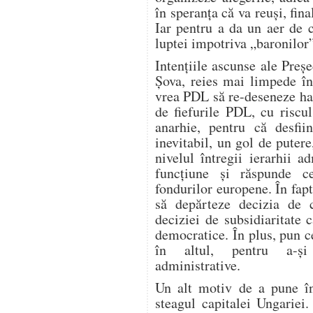
în speranţa că va reuşi, fi
Iar pentru a da un aer de c
luptei impotriva „baronilor”
Intenţiile ascunse ale Preş
Şova, reies mai limpede î
vrea PDL să re-deseneze ha
de fiefurile PDL, cu riscul
anarhie, pentru că desfiin
inevitabil, un gol de puter
nivelul întregii ierarhii a
funcţiune şi răspunde ce
fondurilor europene. În fapt,
să depărteze decizia de c
deciziei de subsidiaritate c
democratice. În plus, pun c
în altul, pentru a-şi
administrative.
Un alt motiv de a pune în
steagul capitalei Ungariei