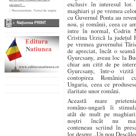
exclusiv în interesul lor
gândim?!…
maghiari şi pe vremea celo
::
Recomandate
,
Turnul de veghe
cu Guvernul Ponta au reveni
nou, şi românii, ceea ce am
Naţiunea PRINT
intre în normal, Codrin 
Cristina Urzică la judeţul
pe vremea guvernului Tăric
de apreciat, încât o seamă
Gyurcsany, aveau loc la Bu
chiar am citit de pe inter
Gyurcsany, într-o vizit
contopirea României c
Ungaria, ceea ce produses
ilaritate unor români.
Această mare prieteni
româno-ungară îi stimul
atât de mult pe maghiari
noştri încât nu ma
conteneau scriind în pres
lor despre „Un nou Descălec