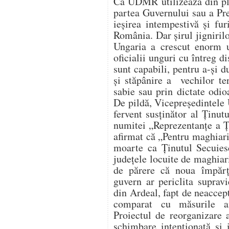
Că UDMR utilizează din pli
partea Guvernului sau a Preş
ieşirea intempestivă şi fu
România. Dar şirul jignirilor
Ungaria a crescut enorm u
oficialii unguri cu întreg d
sunt capabili, pentru a-şi d
şi stăpânire a vechilor teri
sabie sau prin dictate odio
De pildă, Vicepreşedintele 
fervent susţinător al Ţinut
numitei „Reprezentanţe a Ţ
afirmat că „Pentru maghiar
moarte ca Ţinutul Secuiesc
judeţele locuite de maghiar
de părere că noua împărţ
guvern ar periclita suprav
din Ardeal, fapt de neaccept
comparat cu măsurile a
Proiectul de reorganizare 
schimbare intenţionată şi 