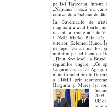
pe D-l Tăriceanu, într-un 
„Naţiunea”, dacă nu cumva
cumva, deja încheiat de dâ
În Guvernările de trist
maghiară a avut foarte mult
deschis afirmate atât de V
UDMR Marko Bela, cât ş
ulterior, Kelemen Hunor. Îş
de lege. Dar au mai fost ş
amintim pe cel legat de De
„Ţinut Secuiesc” la Bruxel
regiunilor ungare. „Cu spr
Ungariei, scria D-l Agrigor
al antiromânilor din Guver
a UDMR, prin reprezentan
Harghita şi Mureş îşi vor
Secui
2009, 
UE că 
regiu