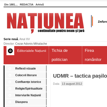
Din 1881…
REDACȚIA
Arhivă
Serie nouă
, Anul XV
Director:
Cezar Adonis Mihalache
Tichia de
Firea
Editorialele Națiunii
politician
românilor
Reflexii vizuale
UDMR – tactica pașilo
Colocvii literare
Confluenţe istorice
Data:
13 august 2012
Religie/Spiritualitate
Interviurile Naţiunii
Diaspora