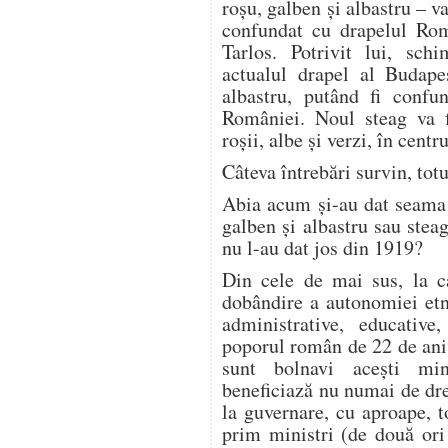
roşu, galben şi albastru – v
confundat cu drapelul Rom
Tarlos. Potrivit lui, sch
actualul drapel al Budapes
albastru, putând fi confu
României. Noul steag va f
roşii, albe şi verzi, în cent
Câteva întrebări survin, totu
Abia acum şi-au dat seama c
galben şi albastru sau ste
nu l-au dat jos din 1919?
Din cele de mai sus, la c
dobândire a autonomiei etnic
administrative, educative
poporul român de 22 de ani
sunt bolnavi aceşti min
beneficiază nu numai de drep
la guvernare, cu aproape, 
prim ministri (de două ori