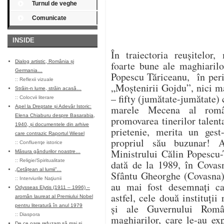
Turnul de veghe
Comunicate
INSIDE
În traiectoria reuşitelor,
Dialog artistic, România și
foarte bune ale maghiarilo
Germania…
Popescu Tăriceanu, în peri
::
Reflexii vizuale
„Moştenirii Gojdu”, nici ma
Străin-n lume, străin acasă…
– fifty (jumătate-jumătate) 
::
Colocvii literare
marele Mecena al român
Apel la Dreptate și Adevăr Istoric:
Elena Chiaburu despre Basarabia,
promovarea tinerilor talen
1940, și documentele din arhive
prietenie, merita un gest
care contrazic Raportul Wiesel
propriul său buzunar! 
::
Confluenţe istorice
Ministrului Călin Popescu-
Măsura gândurilor noastre…
::
Religie/Spiritualitate
dată de la 1989, în Covasn
„Cetățean al lumii”…
Sfântu Gheorghe (Covasna)
::
Interviurile Naţiunii
au mai fost desemnaţi ca 
Odysseas Elytis (1911 – 1996) –
astfel, cele două instituţi
aromân laureat al Premiului Nobel
şi ale Guvernului Româ
pentru literatură în anul 1979
::
Diaspora
maghiarilor, care le-au ex
De ce oare refuzam să mai și