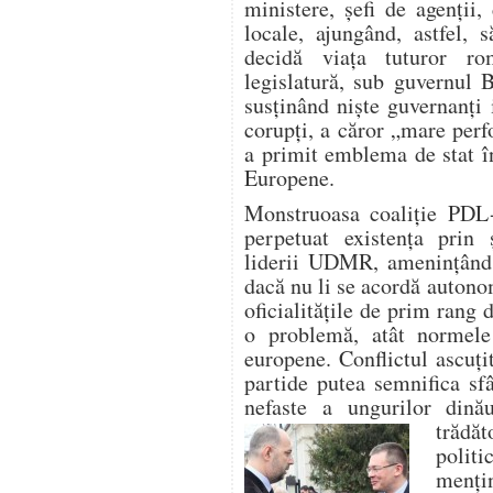
ministere, şefi de agenţii, 
locale, ajungând, astfel, 
decidă viaţa tuturor ro
legislatură, sub guvernul 
susţinând nişte guvernanţi 
corupţi, a căror „mare per
a primit emblema de stat î
Europene.
Monstruoasa coaliţie PD
perpetuat existenţa prin 
liderii UDMR, ameninţând 
dacă nu li se acordă autonomi
oficialităţile de prim rang 
o problemă, atât normele 
europene. Conflictul ascuţi
partide putea semnifica sfâ
nefaste a ungurilor dinău
trădă
politi
menţi