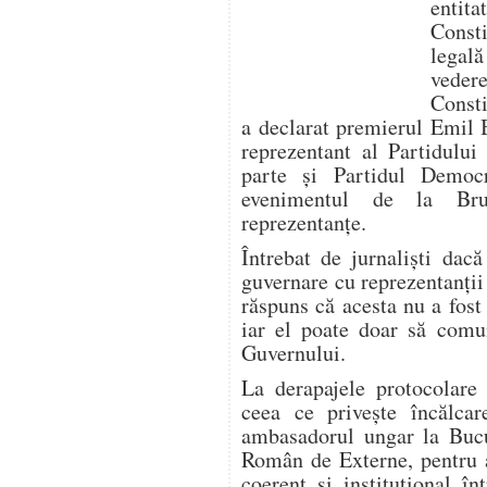
entit
Consti
legal
veder
Consti
a declarat premierul Emil 
reprezentant al Partidului
parte şi Partidul Democr
evenimentul de la Bru
reprezentanţe.
Întrebat de jurnalişti dacă
guvernare cu reprezentanţi
răspuns că acesta nu a fost 
iar el poate doar să comun
Guvernului.
La derapajele protocolare 
ceea ce priveşte încălcar
ambasadorul ungar la Bucur
Român de Externe, pentru a
coerent şi instituţional î