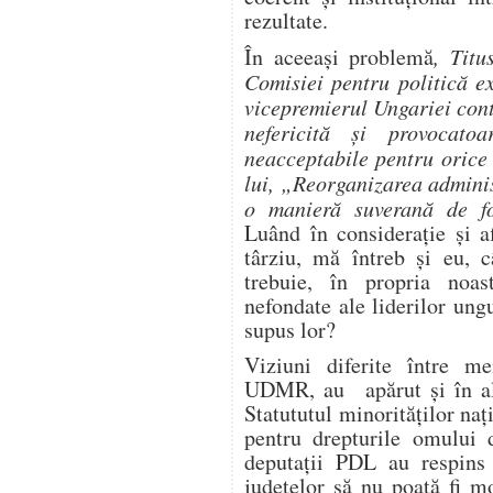
rezultate.
În aceeaşi problemă
, Titu
Comisiei pentru politică e
vicepremierul Ungariei cont
nefericită şi provocato
neacceptabile pentru orice
lui, „Reorganizarea admini
o manieră suverană de fo
Luând în consideraţie şi a
târziu, mă întreb şi eu, 
trebuie, în propria noas
nefondate ale liderilor un
supus lor?
Viziuni diferite între me
UDMR, au apărut şi în alt
Statututul minorităţilor naţ
pentru drepturile omului 
deputaţii PDL au respin
judeţelor să nu poată fi m