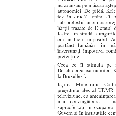
nu avansau pe măsura aşteptă
autonomiei. De pildă, Kel
ieşi în stradă”, vrând să f
sub pretextul unei macroreg
hărţii trasate de Dictatul
Ieşirea în stradă a ungurilo
era un lucru imposibil. A
purtând lumânări în mâi
înverşunaţi împotriva româ
pretenţiile.
Ceea ce îi stimula pe m
Deschiderea aşa-numitei „R
la Bruxelles”.
Ieşirea Ministrului Cul
preşedinte ales al UDMR,
televiziune, cu ameninţare
mai convingătoare a mo
supraofertaţi în ocuparea
Guvern şi în instituţiile cent