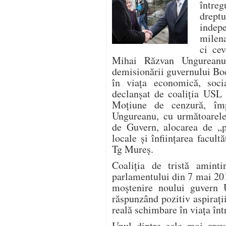
întreg
drep
indep
milena
ci cev
Mihai Răzvan Ungureanu
demisionării guvernului Boc
în viaţa economică, socia
declanşat de coaliţia USL 
Moţiune de cenzură, îm
Ungureanu, cu următoarele 
de Guvern, alocarea de „pl
locale şi înfiinţarea facu
Tg Mureş.
Coaliţia de tristă aminti
parlamentului din 7 mai 201
moştenire noului guvern U
răspunzând pozitiv aspiraţii
reală schimbare în viaţa într
Unul dintre cele mai grav