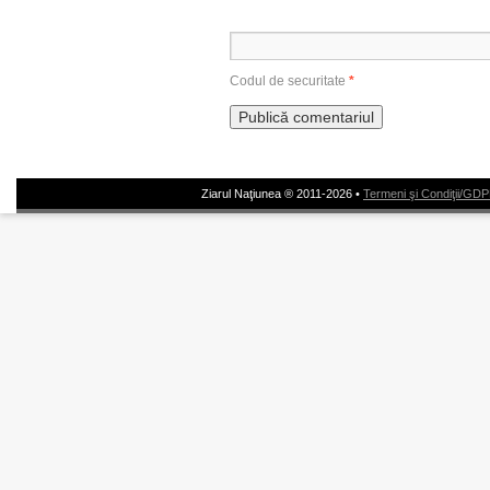
Codul de securitate
*
Ziarul Naţiunea ® 2011-2026 •
Termeni şi Condiţii/GD