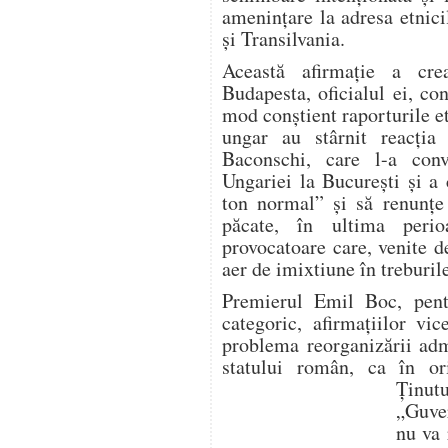
ameninţare la adresa etnic
şi Transilvania.
Această afirmaţie a cre
Budapesta, oficialul ei, c
mod conştient raporturile e
ungar au stârnit reacţia
Baconschi, care l-a co
Ungariei la Bucureşti şi a
ton normal” şi să renunţe 
păcate, în ultima perioa
provocatoare care, venite d
aer de imixtiune în treburile
Premierul Emil Boc, pent
categoric, afirmaţiilor vi
problema reorganizării admi
statului român, ca în or
Ţinu
„Guve
nu va 