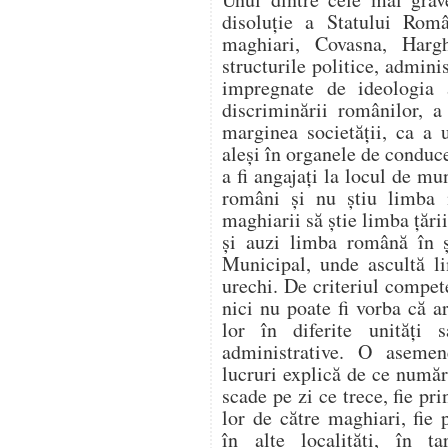
disoluţie a Statului Rom
maghiari, Covasna, Harg
structurile politice, admini
impregnate de ideologia 
discriminării românilor, a
marginea societăţii, ca a u
aleşi în organele de conduce
a fi angajaţi la locul de m
români şi nu ştiu limba 
maghiarii să ştie limba ţării
şi auzi limba română în ş
Municipal, unde ascultă l
urechi. De criteriul compete
nici nu poate fi vorba că ar
lor
în diferite unităţi sa
administrative. O asemen
lucruri explică de ce numă
scade pe zi ce trece, fie pr
lor de către maghiari, fie 
în alte localităţi, în ţa