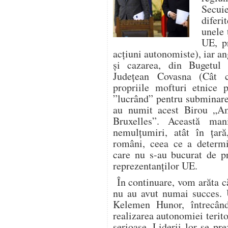
Secuie
diferi
unele 
UE, p
acţiuni autonomiste), iar an
şi cazarea, din Bugetul 
Judeţean Covasna (Cât c
propriile mofturi etnice p
”lucrând” pentru subminare
au numit acest Birou „Am
Bruxelles”. Această mani
nemulţumiri, atât în ţară
români, ceea ce a determi
care nu s-au bucurat de pr
reprezentanţilor UE.
În continuare, vom arăta c
nu au avut numai succes. 
Kelemen Hunor, întrecând
realizarea autonomiei terito
serioase. Liderii lor se pr