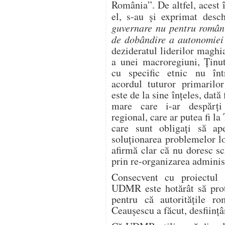
România”. De altfel, acest î
el, s-au şi exprimat desc
guvernare nu pentru români,
de dobândire a autonomiei t
dezideratul liderilor maghi
a unei macroregiuni, Ţinut
cu specific etnic nu înt
acordul tuturor primaril
este de la sine înţeles, dată 
mare care i-ar despărţi
regional, care ar putea fi la
care sunt obligaţi să ap
soluţionarea problemelor lo
afirmă clar că nu doresc sc
prin re-organizarea administ
Consecvent cu proiectul
UDMR este hotărât să prote
pentru că autorităţile 
Ceauşescu a făcut, desfiin