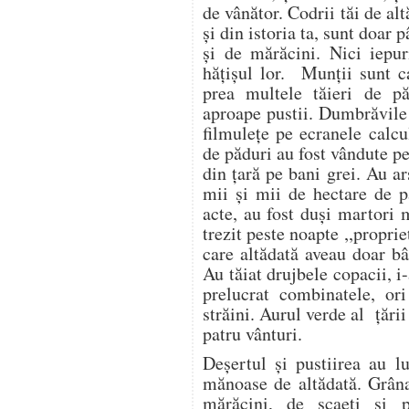
de vânător. Codrii tăi de alt
și din istoria ta, sunt doar p
și de mărăcini. Nici iepur
hățișul lor. Munții sunt c
prea multele tăieri de p
aproape pustii. Dumbrăvile
filmulețe pe ecranele calc
de păduri au fost vândute pe
din țară pe bani grei. Au ar
mii și mii de hectare de pă
acte, au fost duși martori m
trezit peste noapte ,,proprie
care altădată aveau doar bâ
Au tăiat drujbele copacii, i-
prelucrat combinatele, or
străini. Aurul verde al țării 
patru vânturi.
Deșertul și pustiirea au l
mănoase de altădată. Grân
mărăcini, de scaeți și p