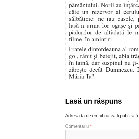
pământului. Norii au înțărc
câte un rezervor al cerul
sălbăticie: ne iau casele,
lasă-n urma lor ogașe și p
pădurilor de altădată le m
filme, în amintiri.
Fratele dintotdeauna al rom
gol, rănit și betejit, abia t
în taină, dar suspinul nu ți
zărește decât Dumnezeu. D
Măria Ta?
Lasă un răspuns
Adresa ta de email nu va fi publicată
Comentariu
*