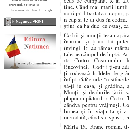
ceas de cumpănă, te-ai afu
tine. Când mai marii lumii t
energetică a României…
::
Recomandate
,
Turnul de veghe
au răpit libertatea, copiii, 
n cap și te-ai dus în codrii
Naţiunea PRINT
știut, ca haiduc, ca ostaș, c
Codrii și munții te-au apăra
înarmat și ți-au dat put
învingi. Ei au rămas mărtu
tale pe câmpul de luptă. Ar 
de Codrii Cosminului l
Bucovinei. Codrii ți-au adu
ți rodească holdele de grâ
înfipt rădăcinile în stânci
să-ți ia casa, și grădina, 
Munții și dealurile țării, 
plapuma pădurilor. Codrii 
cândva pentru vrăjmași. Cod
lumea și în viața ta și a
niciodată, când s-a spus: ,,
Măria Ta, țărane român, ți-