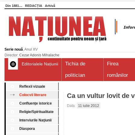
Din 1881…
REDACȚIA
Arhivă
Serie nouă
, Anul XV
Director:
Cezar Adonis Mihalache
Tichia de
Firea
Editorialele Națiunii
politician
românilor
Reflexii vizuale
Ca un vultur lovit de
Colocvii literare
Confluenţe istorice
Data:
11 iulie 2012
Religie/Spiritualitate
Interviurile Naţiunii
Diaspora