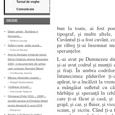
Turnul de veghe
Comunicate
INSIDE
bun la toate, ai fost poet
Dialog artistic, România și
tipograf, și multe altele
Germania…
Cuvântul ți-a fost cuvânt, c
::
Reflexii vizuale
pe răboj ți-ai însemnat num
Străin-n lume, străin acasă…
speranțelor.
::
Colocvii literare
Apel la Dreptate și Adevăr Istoric:
L-ai avut pe Dumnezeu din
Elena Chiaburu despre Basarabia,
și-ai avut codrul și munții 
1940, și documentele din arhive
și frați. În umbra codrilor
care contrazic Raportul Wiesel
::
Confluenţe istorice
întunecimea pădurilor ți-
Măsura gândurilor noastre…
apărat, te-a încălzit la vreme
::
Religie/Spiritualitate
a mângâiat sufletul cu cân
„Cetățean al lumii”…
bărbăție și speranță în iz
::
Interviurile Naţiunii
Odysseas Elytis (1911 – 1996) –
care ți-ai făcut și casă, și 
aromân laureat al Premiului Nobel
grajd, și car, și fluier, și vi
pentru literatură în anul 1979
scaun, și sicriu. Când ți-a 
::
Diaspora
Prostia și tăcăloșia în politica