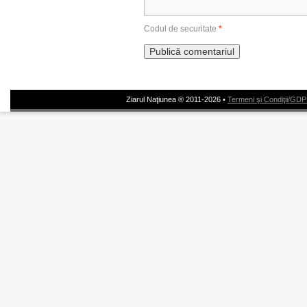
Codul de securitate
*
Ziarul Naţiunea ® 2011-2026 •
Termeni şi Condiţii/GD