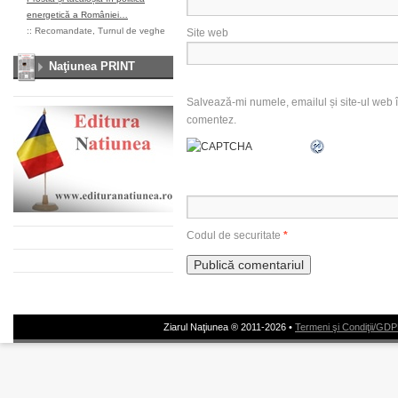
energetică a României…
::
Recomandate
,
Turnul de veghe
Site web
Naţiunea PRINT
Salvează-mi numele, emailul și site-ul web î
comentez.
Codul de securitate
*
Ziarul Naţiunea ® 2011-2026 •
Termeni şi Condiţii/GD