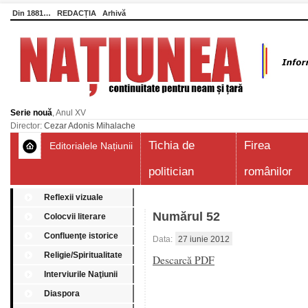
Din 1881…
REDACȚIA
Arhivă
Serie nouă
, Anul XV
Director:
Cezar Adonis Mihalache
Tichia de
Firea
Editorialele Națiunii
politician
românilor
Reflexii vizuale
Numărul 52
Colocvii literare
Confluenţe istorice
Data:
27 iunie 2012
Religie/Spiritualitate
Descarcă PDF
Interviurile Naţiunii
Diaspora