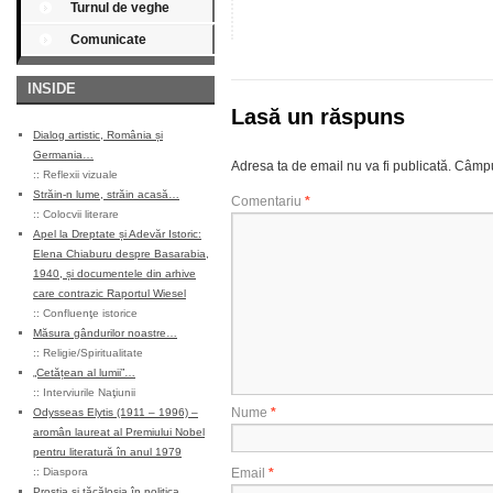
Turnul de veghe
Comunicate
INSIDE
Lasă un răspuns
Dialog artistic, România și
Germania…
Adresa ta de email nu va fi publicată.
Câmpur
::
Reflexii vizuale
Străin-n lume, străin acasă…
Comentariu
*
::
Colocvii literare
Apel la Dreptate și Adevăr Istoric:
Elena Chiaburu despre Basarabia,
1940, și documentele din arhive
care contrazic Raportul Wiesel
::
Confluenţe istorice
Măsura gândurilor noastre…
::
Religie/Spiritualitate
„Cetățean al lumii”…
::
Interviurile Naţiunii
Nume
*
Odysseas Elytis (1911 – 1996) –
aromân laureat al Premiului Nobel
pentru literatură în anul 1979
::
Diaspora
Email
*
Prostia și tăcăloșia în politica