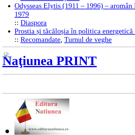
Odysseas Elytis (1911 – 1996) – aromân l
1979
::
Diaspora
Prostia și tăcăloșia în politica energeti
::
Recomandate
,
Turnul de veghe
Naţiunea PRINT