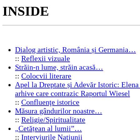
INSIDE
Dialog artistic, România și Germania…
::
Reflexii vizuale
Străin-n lume, străin acasă…
::
Colocvii literare
Apel la Dreptate și Adevăr Istoric: Elen
arhive care contrazic Raportul Wiesel
::
Confluenţe istorice
Măsura gândurilor noastre…
::
Religie/Spiritualitate
„Cetățean al lumii”…
::
Interviurile Naţiunii