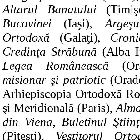
Altarul Banatului
(Timiş
Bucovinei
(Iaşi),
Argeş
Ortodoxă
(Galaţi),
Croni
Credinţa Străbună
(Alba I
Legea Românească
(Or
misionar şi patriotic
(Orad
Arhiepiscopia Ortodoxă Ro
şi Meridională (Paris),
Alma
din Viena, Buletinul Ştiin
(Piteşti),
Vestitorul Ort