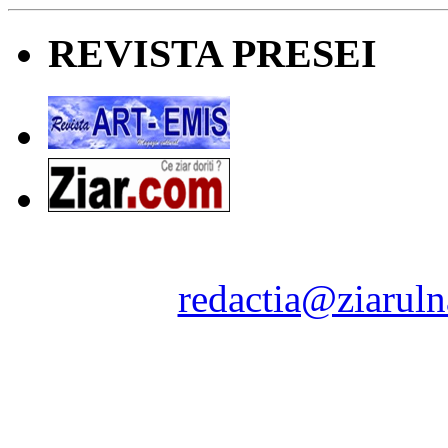
REVISTA PRESEI
Ziarul Naţiunea ® 2011-2
Contact:
redactia@ziaruln
pre