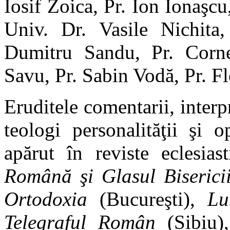
Iosif Zoica, Pr. Ion Ionaşcu
Univ. Dr. Vasile Nichita
Dumitru Sandu, Pr. Corne
Savu, Pr. Sabin Vodă, Pr. Flo
Eruditele comentarii, interpr
teologi personalităţii şi 
apărut în reviste eclesia
Română şi Glasul Biseric
Ortodoxia
(Bucureşti),
Lu
Telegraful Român
(Sibiu