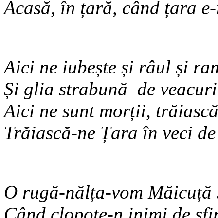
Acasă, în țară, când țara e
Aici ne iubește și râul și ra
Și glia strabună de veacuri 
Aici ne sunt morții, trăias
Trăiască-ne Țara în veci de
O rugă-nălța-vom Măicuță 
Când clopote-n inimi de sfin