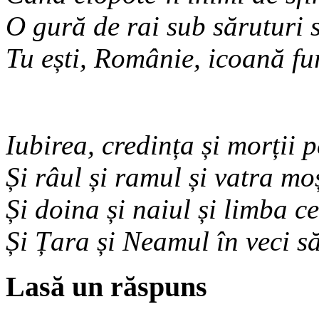
O gură de rai sub săruturi 
Tu ești, Românie, icoană fu
Iubirea, credința și morții 
Și râul și ramul și vatra m
Și doina și naiul și limba c
Și Țara și Neamul în veci să
Lasă un răspuns