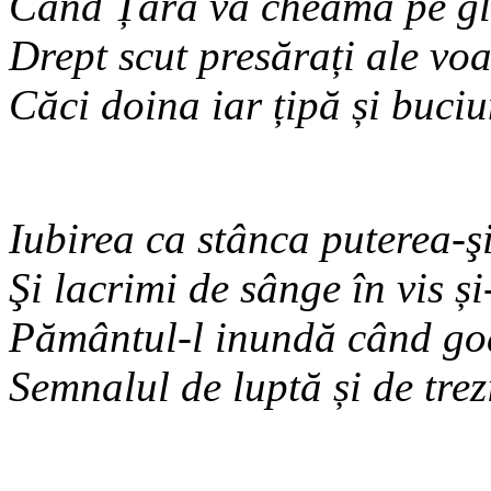
Când Țara vă cheamă pe gl
Drept scut presărați ale vo
Căci doina iar țipă și buci
Iubirea ca stânca puterea-ş
Şi lacrimi de sânge în vis și
Pământul-l inundă când go
Semnalul de luptă și de trez