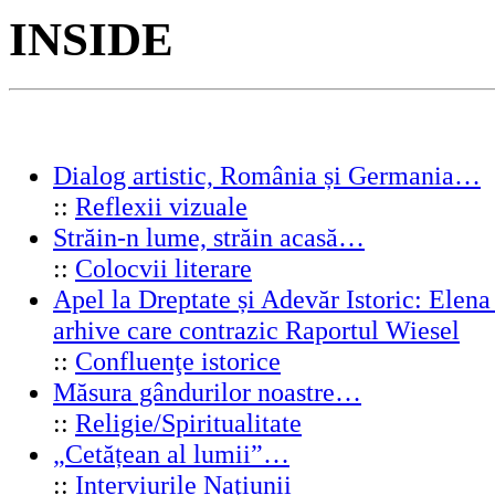
INSIDE
Dialog artistic, România și Germania…
::
Reflexii vizuale
Străin-n lume, străin acasă…
::
Colocvii literare
Apel la Dreptate și Adevăr Istoric: Elen
arhive care contrazic Raportul Wiesel
::
Confluenţe istorice
Măsura gândurilor noastre…
::
Religie/Spiritualitate
„Cetățean al lumii”…
::
Interviurile Naţiunii