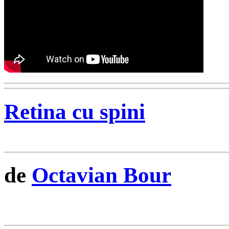
Retina cu spini
de
Octavian Bour