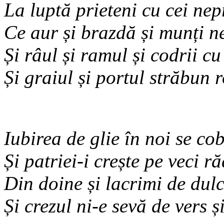
La luptă prieteni cu cei nep
Ce aur și brazdă și munți n
Și râul și ramul și codrii cu
Și graiul și portul străbun
Iubirea de glie în noi se co
Și patriei-i crește pe veci r
Din doine și lacrimi de dul
Și crezul ni-e sevă de vers ș