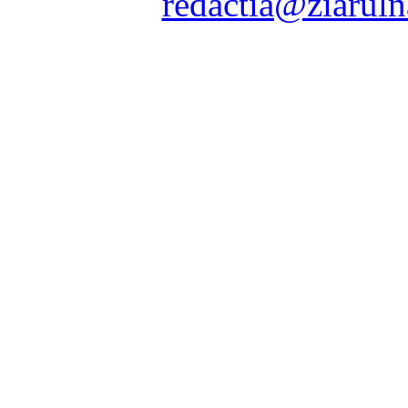
Contact:
redactia@ziaruln
pre