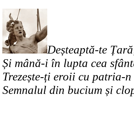
Deșteaptă-te Țară,
Și mână-i în lupta cea sfânt
Trezește-ți eroii cu patria-n
Semnalul din bucium și clo