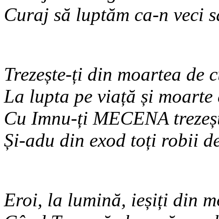
Curaj să luptăm ca-n veci s
Trezește-ți din moartea de c
La lupta pe viață și moarte 
Cu Imnu-ți MECENA trezeșt
Și-adu din exod toți robii d
Eroi, la lumină, ieșiți din 