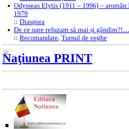
Odysseas Elytis (1911 – 1996) – aromân l
1979
::
Diaspora
De ce oare refuzam să mai și gândim?!
::
Recomandate
,
Turnul de veghe
Naţiunea PRINT