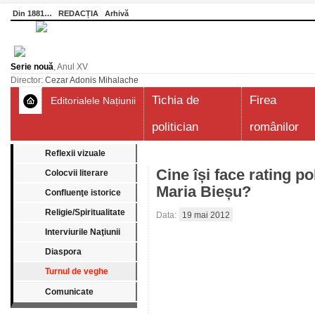
Din 1881…
REDACȚIA
Arhivă
Serie nouă
, Anul XV
Director:
Cezar Adonis Mihalache
Tichia de
Firea
Editorialele Națiunii
politician
românilor
Reflexii vizuale
Cine își face rating p
Colocvii literare
Maria Bieșu?
Confluenţe istorice
Religie/Spiritualitate
Data:
19 mai 2012
Interviurile Naţiunii
Diaspora
Turnul de veghe
Comunicate