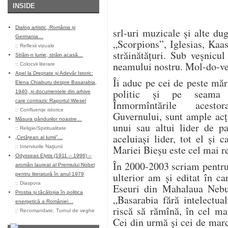
INSIDE
Dialog artistic, România și
srl-uri muzicale și alte du
Germania…
„Scorpions”, Iglesias, Kaa
::
Reflexii vizuale
străinătățuri. Sub veșnicul
Străin-n lume, străin acasă…
neamului nostru. Mol-do-ve
::
Colocvii literare
Apel la Dreptate și Adevăr Istoric:
Îi aduc pe cei de peste mări
Elena Chiaburu despre Basarabia,
politic și pe seama ar
1940, și documentele din arhive
care contrazic Raportul Wiesel
Înmormîntările acestor
::
Confluenţe istorice
Guvernului, sunt ample acț
Măsura gândurilor noastre…
unui sau altui lider de pa
::
Religie/Spiritualitate
aceluiași lider, tot el și
„Cetățean al lumii”…
Mariei Bieșu este cel mai r
::
Interviurile Naţiunii
Odysseas Elytis (1911 – 1996) –
În 2000-2003 scriam pentru
aromân laureat al Premiului Nobel
ulterior am și editat în c
pentru literatură în anul 1979
::
Diaspora
Eseuri din Mahalaua Nebu
Prostia și tăcăloșia în politica
„Basarabia fără intelectua
energetică a României…
riscă să rămînă, în cel mai
::
Recomandate
,
Turnul de veghe
Cei din urmă și cei de marc