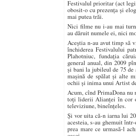
Festivalul prioritar (act leg
obosit-o cu prezența și el
mai putea trăi.
Nici filme nu i-au mai turna
au dăruit numele ei, nici m
Aceștia n-au avut timp să vi
închiderea Festivalului pa
Plahotniuc, fundația cărui
general anual, din 2009 pî
și bani la jubileul de 75 de a
mașină de spălat și alte mi
ochii și inima unui Artist d
Acum, cînd PrimaDona nu ma
toți liderii Alianței în cor
televiziune, bineînțeles.
Și vor uita că-n iarna lui 2
acesteia, s-au ghemuit într-
prea mare ce urmasă-l ach
casei.