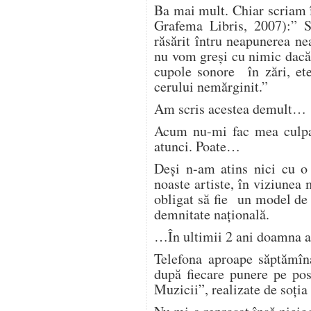
Ba mai mult. Chiar scriam 
Grafema Libris, 2007):” 
răsărit întru neapunerea n
nu vom greși cu nimic dacă 
cupole sonore în zări, ete
cerului nemărginit.”
Am scris acestea demult…
Acum nu-mi fac mea culpa,
atunci. Poate…
Deși n-am atins nici cu o 
noaste artiste, în viziunea 
obligat să fie un model de 
demnitate națională.
…În ultimii 2 ani doamna a 
Telefona aproape săptămîn
după fiecare punere pe pos
Muzicii”, realizate de soția