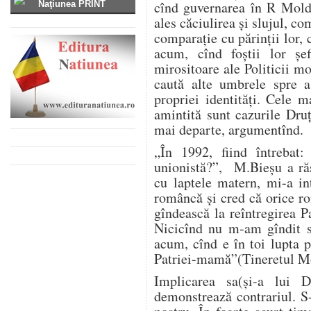
cînd guvernarea în R Mold
Naţiunea PRINT
ales căciulirea și slujul, co
comparație cu părinții lor, 
acum, cînd foștii lor șef
mirositoare ale Politicii 
caută alte umbrele spre a 
propriei identități. Cele 
amintită sunt cazurile Druț
mai departe, argumentînd.
„În 1992, fiind întrebat
unionistă?”, M.Bieșu a ră
cu laptele matern, mi-a in
româncă și cred că orice ro
gîndească la reîntregirea Pa
Nicicînd nu m-am gîndit s
acum, cînd e în toi lupta 
Patriei-mamă”(Tineretul Mo
Implicarea sa(și-a lui 
demonstrează contrariul. S-