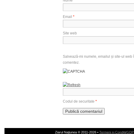
Nume
*
Email
*
Site web
Salvează-mi numele, emailul și site-ul web î
comentez.
Codul de securitate
*
Ziarul Naţiunea ® 2011-2026 •
Termeni şi Condiţii/GD