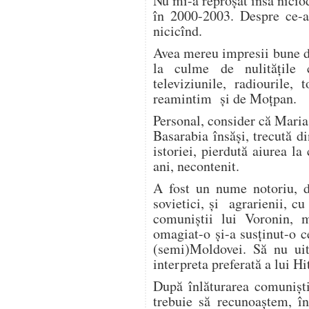
Nu mi-a reproșat însă niciod
în 2000-2003. Despre ce-a
nicicînd.
Avea mereu impresii bune de
la culme de nulitățile c
televiziunile, radiourile,
reamintim și de Moțpan.
Personal, consider că Maria 
Basarabia însăși, trecută d
istoriei, pierdută aiurea la 
ani, necontenit.
A fost un nume notoriu, de
sovietici, și agrarienii, cu 
comuniștii lui Voronin, 
omagiat-o și-a susținut-o c
(semi)Moldovei. Să nu ui
interpreta preferată a lui Hi
După înlăturarea comuniștil
trebuie să recunoaștem, în