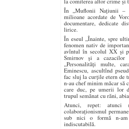
la comiterea altor crime și
În „Muflonii Națiunii – 
milioane acordate de Voro
documentare, dedicate dis
lirice.
În eseul „Înainte, spre ul
fenomen nativ de importanț
avîntul în secolul XX și p
Smirnov și a cazacilor 
„Personalități multe, car
Eminescu, ascultînd pseud
fac sluj la curțile etern de 
n-au chef minim măcar să c
care duc, pe umerii lor d
trupul semănat cu răni, abia 
Atunci, repet: atunci 
colaboraționismul permanen
sub nici o formă n-am n
indiscutabilă.