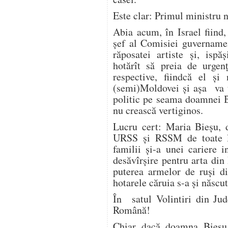
Este clar: Primul ministru n
Abia acum, în Israel fiind
șef al Comisiei guvernamen
răposatei artiste și, ispă
hotărît să preia de urgen
respective, fiindcă el și
(semi)Moldovei și așa va t
politic pe seama doamnei B
nu crească vertiginos.
Lucru cert: Maria Bieșu, 
URSS și RSSM de toate leg
familii și-a unei cariere in
desăvîrșire pentru arta di
puterea armelor de ruși d
hotarele căruia s-a și născut
În satul Volintiri din Jud
Română!
Chiar dacă doamna Bieșu 