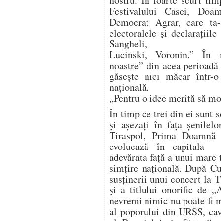
nostru. În foarte scurt ti
Festivalului Casei, Doa
Democrat Agrar, care ta-
electoralele și declarațiil
Sangheli,
Lucinski, Voronin.” În m
noastre” din acea perioad
găsește nici măcar într-o
națională.
„Pentru o idee merită să mori
În timp ce trei din ei sunt 
și așezați în fața șenilel
Tiraspol, Prima Doamnă
evoluează în capitala d
adevărata față a unui mare t
simțire națională. După Cu
susținerii unui concert la T
și a titlului onorific de 
nevremi nimic nu poate fi m
al poporului din URSS, cav