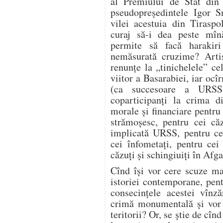
al Premiului de Stat din
pseudopreședintele Igor S
vilei acestuia din Tiraspo
curaj să-i dea peste mîn
permite să facă harakiri
nemăsurată cruzime? Arti
renunțe la „tinichelele” ce
viitor a Basarabiei, iar ocî
(ca succesoare a URSS)
coparticipanți la crima di
morale și financiare pentru
strămoșesc, pentru cei căz
implicată URSS, pentru cei
cei înfometați, pentru cei
căzuți și schingiuiți în Af
Cînd își vor cere scuze ma
istoriei contemporane, pen
consecințele acestei vînz
crimă monumentală și vor 
teritorii? Or, se știe de cî