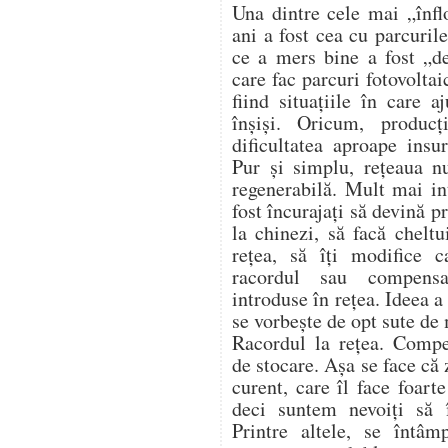
Una dintre cele mai „înflo
ani a fost cea cu parcurile
ce a mers bine a fost „de
care fac parcuri fotovoltai
fiind situațiile în care 
înșiși. Oricum, produc
dificultatea aproape insu
Pur și simplu, rețeaua n
regenerabilă. Mult mai in
fost încurajați să devină 
la chinezi, să facă cheltu
rețea, să îți modifice c
racordul sau compensa
introduse în rețea. Ideea 
se vorbește de opt sute de
Racordul la rețea. Compe
de stocare. Așa se face că
curent, care îl face foart
deci suntem nevoiți să
Printre altele, se întâm