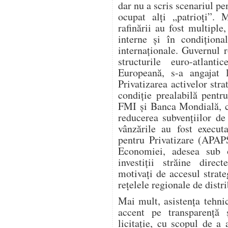
dar nu a scris scenariul p
ocupat alți „patrioți”. 
rafinării au fost multiple,
interne și în condiționa
internaționale. Guvernul 
structurile euro-atla
Europeană, s-a angajat l
Privatizarea activelor stra
condiție prealabilă pent
FMI și Banca Mondială, ca
reducerea subvențiilor de 
vânzările au fost execut
pentru Privatizare (APAPS
Economiei, adesea sub 
investiții străine dire
motivați de accesul strate
rețelele regionale de distri
Mai mult, asistența tehn
accent pe transparență 
licitație, cu scopul de a