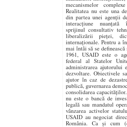
mecanismelor complexe 
Realitatea nu este una d
din partea unei agenții d
interacțiune nuanțată î
sprijinul consultativ teh
liberalizării pieței, di
internaționale. Pentru a 
mai întâi să se definească 
1961, USAID este o age
federal al Statelor Unit
administrarea ajutorului e
dezvoltare. Obiectivele s
ajutor în caz de dezastr
publică, guvernarea democ
consolidarea capacitățilo
nu este o bancă de invest
legală sau mandatul oper
vânzarea activelor statul
USAID au negociat direc
România. Ca și cum (