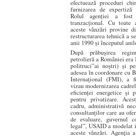
efectuează proceduri chi
furnizarea de expertiză 
Rolul agenției a fost 
tranzacțional. Cu toate
aceste vânzări provine d
restructurarea tehnică a s
anii 1990 și începutul anil
După prăbușirea regimu
petrolieră a României era î
politruci”ai noștri) și 
adesea în coordonare cu 
Internațional (FMI), a f
vizau modernizarea cadrel
eficienței energetice și p
pentru privatizare. Aces
cadru, administrativă nece
consultanților care au ofer
de evaluare, guvernul co
legal”, USAID a modelat i
aceste vânzări. Agenția a