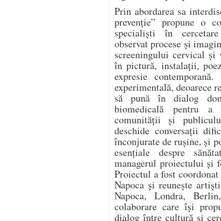
Prin abordarea sa interd
prevenție” propune o col
specialiști în cercetar
observat procese și imagin
screeningului cervical și
în pictură, instalații, po
expresie contemporană. 
experimentală, deoarece re
să pună în dialog dome
biomedicală pentru a 
comunității și publicu
deschide conversații difi
înconjurate de rușine, și 
esențiale despre sănăta
managerul proiectului și 
Proiectul a fost coordonat
Napoca și reunește artiști
Napoca, Londra, Berlin,
colaborare care își pro
dialog între cultură și c