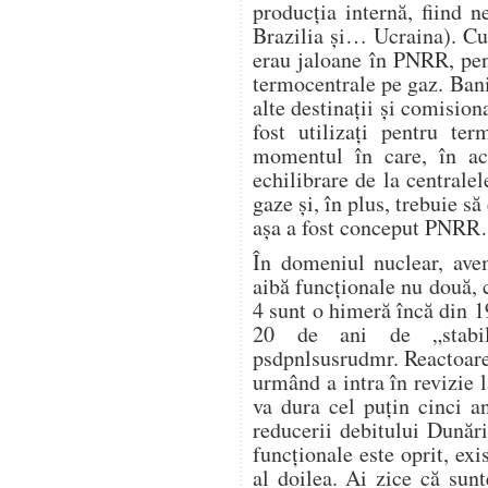
producția internă, fiind 
Brazilia și… Ucraina). Cu
erau jaloane în PNRR, pen
termocentrale pe gaz. Banii
alte destinații și comision
fost utilizați pentru te
momentul în care, în ac
echilibrare de la centrale
gaze și, în plus, trebuie s
așa a fost conceput PNR
În domeniul nuclear, avem
aibă funcționale nu două, c
4 sunt o himeră încă din 1
20 de ani de „stabili
psdpnlsusrudmr. Reactoare
urmând a intra în revizie l
va dura cel puțin cinci a
reducerii debitului Dunări
funcționale este oprit, exi
al doilea. Ai zice că sunt