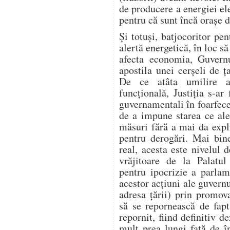
de producere a energiei ele
pentru că sunt încă orașe
Și totuși, batjocoritor pen
alertă energetică, în loc să
afecta economia, Guvern
apostila unei cerșeli de
De ce atâta umilire a 
funcțională, Justiția s-ar 
guvernamentali în foarfecel
de a impune starea ce ale
măsuri fără a mai da expl
pentru derogări. Mai bin
real, acesta este nivelul 
vrăjitoare de la Palatu
pentru ipocrizie a parlame
acestor acțiuni ale guvern
adresa țării) prin promo
să se repornească de fap
repornit, fiind definitiv 
mult prea lungi față de 