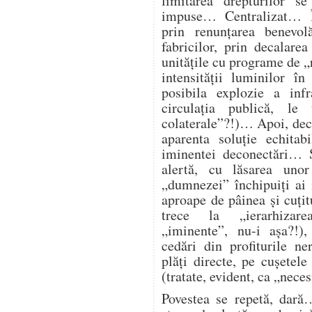
limitarea drepturilor s
impuse… Centralizat… Î
prin renunțarea benevol
fabricilor, prin decalare
unitățile cu programe de „
intensității luminilor î
posibila explozie a infra
circulația publică, l
colaterale”?!)… Apoi, deco
aparenta soluție echitab
iminentei deconectări… Ș
alertă, cu lăsarea unor
„dumnezei” închipuiți ai
aproape de pâinea și cuțitu
trece la „ierarhizarea
„iminente”, nu-i așa?!),
cedări din profiturile n
plăți directe, pe cușetele
(tratate, evident, ca „nece
Povestea se repetă, dară