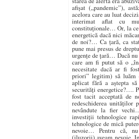
starea de alertă era abuzi
afișat („pandemic”), astă
acelora care au luat deciz
interimat aflat cu mu
constituționale… Or, la ce
energetică dacă nici măcar 
de noi?… Ca țară, ca st
pune mai presus de dreptul
urgențe de țară… Dacă nu 
care am fi putut să o „î
necesitate dacă ar fi fos
priori” legitim) să luăm 
aplicat fără a aștepta să
securități energetice?…. Pe
fost tacit acceptată de 
redeschiderea unităților
nevândute la fier vech
investiții tehnologice ra
tehnologice de mică putere
nevoie… Pentru că, nu
(iluzorii) aveam nevoie. I