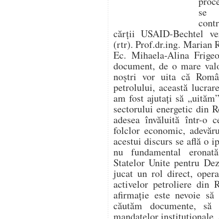
proc
se f
cont
cărții USAID-Bechtel ver
(rtr). Prof.dr.ing. Marian 
Ec. Mihaela-Alina Frigeo
document, de o mare valo
noștri vor uita că Român
petrolului, această lucr
am fost ajutați să „uităm”
sectorului energetic din 
adesea învăluită într-o c
folclor economic, adevăru
acestui discurs se află o i
nu fundamental eronat
Statelor Unite pentru De
jucat un rol direct, opera
activelor petroliere din
afirmație este nevoie să
căutăm documente, să 
mandatelor instituționale, 