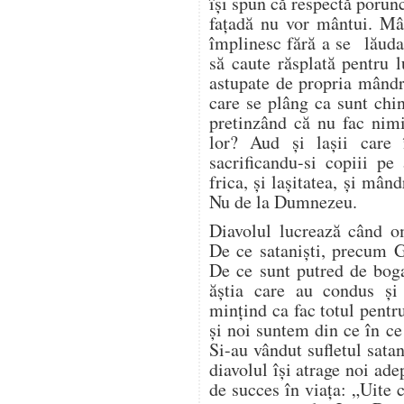
își spun că respectă porun
fațadă nu vor mântui. Mâ
împlinesc fără a se lăuda 
să caute răsplată pentru 
astupate de propria mândri
care se plâng ca sunt chin
pretinzând că nu fac nim
lor? Aud și lașii care 
sacrificandu-si copiii pe
frica, și lașitatea, și mând
Nu de la Dumnezeu.
Diavolul lucrează când 
De ce sataniști, precum G
De ce sunt putred de bogaț
ăștia care au condus ș
mințind ca fac totul pentr
și noi suntem din ce în c
Si-au vândut sufletul satan
diavolul își atrage noi ade
de succes în viața: „Uite 