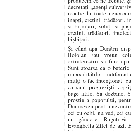
producem ce ne trebuie. Și
decretați „agenți subversiv
reacție la toate nenoroci
inapți, cretini, trădători, i
și bișnițari, votați și puș
cretini, trădători, intelec
bișbițari.
Și când apa Dunării disp
Bolojan sau vreun cole
extratereștrii sa fure ap
Sunt stoarsa ca o baterie
imbecilităților, indiferent
mulți o fac intenționat, 
ca sunt progresiști vopsi
bage fitile. Sa dezbine. 
prostie a poporului, pent
Dumnezeu pentru nesimțir
cei cu ochi, nu vad, cei c
nu gândesc. Rugați-vă
Evanghelia Zilei de azi, 