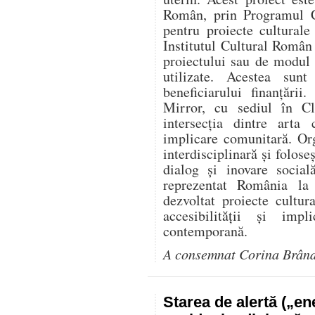
Român, prin Programul C
pentru proiecte culturale
Institutul Cultural Român
proiectului sau de modul î
utilizate. Acestea sunt
beneficiarului finanțării
Mirror, cu sediul în Cl
intersecția dintre arta 
implicare comunitară. Or
interdisciplinară și folose
dialog și inovare social
reprezentat România l
dezvoltat proiecte cultur
accesibilității și impl
contemporană.
A consemnat Corina Brân
Starea de alertă („e