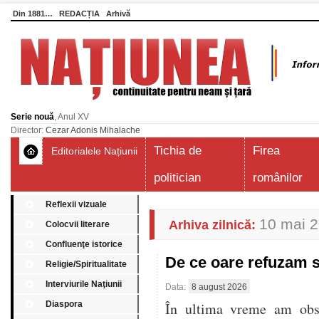
Din 1881…
REDACȚIA
Arhivă
Serie nouă
, Anul XV
Director:
Cezar Adonis Mihalache
Tichia de
Firea
Editorialele Națiunii
politician
românilor
Reflexii vizuale
10 mai 
Arhiva zilnică:
Colocvii literare
Confluenţe istorice
De ce oare refuzam 
Religie/Spiritualitate
Interviurile Naţiunii
Data:
8 august 2026
Diaspora
În ultima vreme am obser