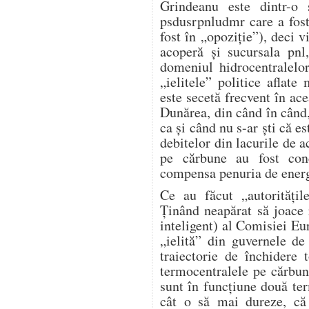
Grindeanu este dintr-o 
psdusrpnludmr care a fost
fost în „opoziție”), deci v
acoperă și sucursala pnl
domeniul hidrocentralelo
„ielitele” politice aflat
este secetă frecvent în ace
Dunărea, din când în când,
ca și când nu s-ar ști că e
debitelor din lacurile de 
pe cărbune au fost conc
compensa penuria de energi
Ce au făcut „autorități
Ținând neapărat să joace r
inteligent) al Comisiei Eur
„ielită” din guvernele d
traiectorie de închidere
termocentralele pe cărbu
sunt în funcțiune două te
cât o să mai dureze, c