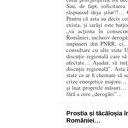
Sau, de fapt, solicitare
răspunsul deja știut?!… 
Pentru că asta au decis cei
exista, și iarăși este batj
„va acționa în consecin
României, inclusiv derogăr
impuneri din PNRR, ci,
consultare cu alte state U
discuție regională care s
afectate… Așadar, să iniț
discuție regională”. Asta 
state ce ar fi chemate să s
crize energetice majore… C
și luat propriile măsuri…
fără a cere „derogări”…
Prostia și tăcăloșia î
României…