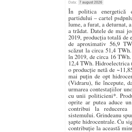
Data:
7 august 2026
În politica energetică 
partidului – cartel psdpnl
lume, a furat, a deturnat, a
a trădat. Datele de mai j
2019, producția totală de 
de aproximativ 56,9 TWh
scăzut la circa 51,4 TWh. 
în 2019, de circa 16 TWh. 
12,4 TWh. Hidroelectrica (
o producție netă de ~11,8
mai puțin de opt hidrocen
(Vidraru), fie începute, d
urmarea contestațiilor un
cu unii politicieni*. Pro
oprite ar putea aduce u
contribui la reducerea 
sistemului. Grindeanu spu
șapte hidrocentrale. Cu s
contribuție la această mi