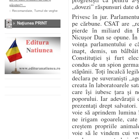
„dovezi” răspunsuri date d
gândim?!…
::
Recomandate
,
Turnul de veghe
Privesc în jur. Parlament
pe cărbune. CSAT are „re
Naţiunea PRINT
pierde în miliard din 
Nicușor Dan se opune. În
voința parlamentului e c
inapt, demis, un bâlbâit
Constituției și furt ele
condus de un spion german
stăpânii. Toți încalcă legil
declara pe suveraniști „age
creata în laboratoarele sa
care își iubesc țara și 
poporului. Iar adevărați
prezentați drept salvatori
voie să aprindem lumina 
ne irigam ogoarele, cat
creștem propriile anima
voie să le vindem cui vr