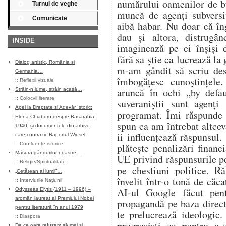
numărului oamenilor de bu
Turnul de veghe
muncă de agenți subversi
Comunicate
aibă habar. Nu doar că în
dau și altora, distrugân
INSIDE
imaginează pe ei înșiși 
fără sa știe ca lucrează la
Dialog artistic, România și
m-am gândit să scriu des
Germania…
îmbogățesc cunoștințele
::
Reflexii vizuale
aruncă în ochi „by defa
Străin-n lume, străin acasă…
::
Colocvii literare
suveraniștii sunt agenți
Apel la Dreptate și Adevăr Istoric:
programat. Îmi răspunde 
Elena Chiaburu despre Basarabia,
spun ca am întrebat altcev
1940, și documentele din arhive
ii influențează răspunsul.
care contrazic Raportul Wiesel
::
Confluenţe istorice
plătește penalizări financ
Măsura gândurilor noastre…
UE privind răspunsurile p
::
Religie/Spiritualitate
pe chestiuni politice. R
„Cetățean al lumii”…
învelit într-o tonă de căca
::
Interviurile Naţiunii
AI-ul Google făcut pen
Odysseas Elytis (1911 – 1996) –
aromân laureat al Premiului Nobel
propagandă pe baza direct
pentru literatură în anul 1979
te prelucrează ideologic.
::
Diaspora
progresiști ca pentru a-
De ce oare refuzam să mai și