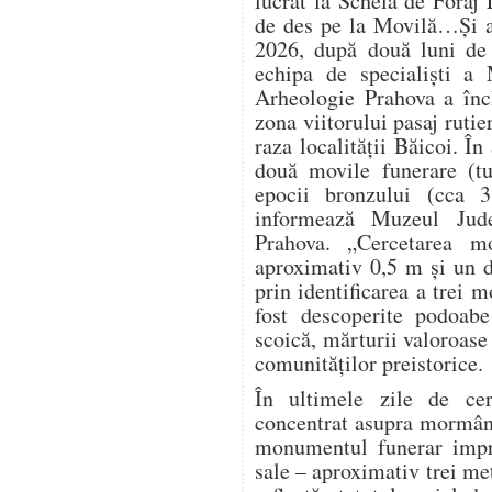
lucrat la Schela de Foraj 
de des pe la Movilă…Și a
2026, după două luni de 
echipa de specialiști a 
Arheologie Prahova a înch
zona viitorului pasaj ruti
raza localității Băicoi. În
două movile funerare (t
epocii bronzului (cca 
informează Muzeul Jude
Prahova. „Cercetarea m
aproximativ 0,5 m și un d
prin identificarea a trei 
fost descoperite podoabe
scoică, mărturii valoroase 
comunităților preistorice.
În ultimele zile de cerc
concentrat asupra mormânt
monumentul funerar impre
sale – aproximativ trei me