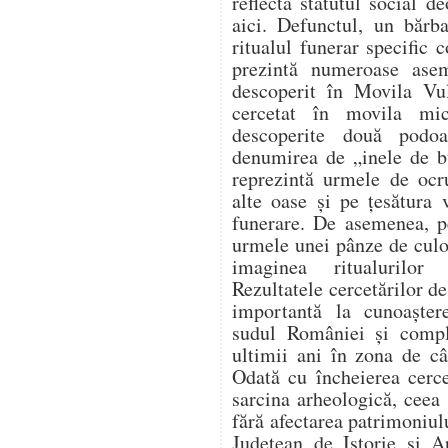
reflectă statutul social 
aici. Defunctul, un bărb
ritualul funerar specific 
prezintă numeroase ase
descoperit în Movila Vu
cercetat în movila mi
descoperite două podo
denumirea de „inele de b
reprezintă urmele de ocru
alte oase și pe țesătura 
funerare. De asemenea, pe
urmele unei pânze de culo
imaginea ritualurilor 
Rezultatele cercetărilor de
importantă la cunoaștere
sudul României și comple
ultimii ani în zona de câ
Odată cu încheierea cercet
sarcina arheologică, ceea 
fără afectarea patrimoniu
Județean de Istorie și A