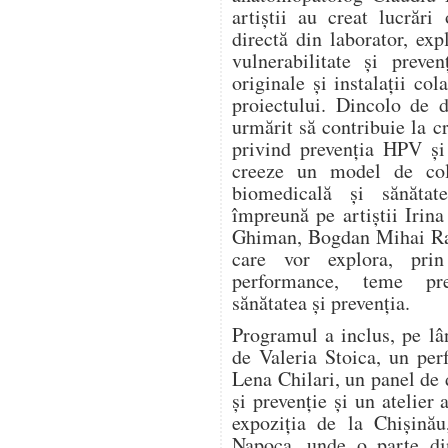
artiștii au creat lucrări
directă din laborator, expl
vulnerabilitate și preve
originale și instalații col
proiectului. Dincolo de d
urmărit să contribuie la c
privind prevenția HPV și
creeze un model de cola
biomedicală și sănătat
împreună pe artiștii Irin
Ghiman, Bogdan Mihai Rad
care vor explora, prin 
performance, teme pre
sănătatea și prevenția.
Programul a inclus, pe lâ
de Valeria Stoica, un pe
Lena Chilari, un panel de d
și prevenție și un atelier 
expoziția de la Chișinău
Napoca, unde o parte din