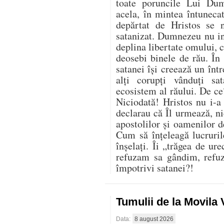
toate poruncile Lui Du
acela, în mintea întuneca
depărtat de Hristos se 
satanizat. Dumnezeu nu in
deplina libertate omului, ci
deosebi binele de rău. În 
satanei își creează un înt
alți corupți vânduți sa
ecosistem al răului. De ce
Niciodată! Hristos nu i-a
declarau că Îl urmează, nic
apostolilor și oamenilor 
Cum să înțeleagă lucruril
înșelați. Îi „trăgea de ur
refuzam sa gândim, refu
împotrivi satanei?!
Tumulii de la Movila
Data:
8 august 2026