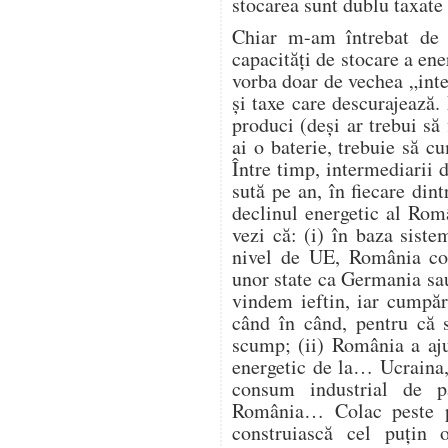
stocarea sunt dublu taxate 
Chiar m-am întrebat de 
capacități de stocare a ene
vorba doar de vechea „intel
și taxe care descurajează
produci (deși ar trebui să 
ai o baterie, trebuie să 
Între timp, intermediarii d
sută pe an, în fiecare din
declinul energetic al Româ
vezi că: (i) în baza siste
nivel de UE, România con
unor state ca Germania sau
vindem ieftin, iar cumpăr
când în când, pentru că s
scump; (ii) România a aju
energetic de la… Ucraina, 
consum industrial de p
România… Colac peste p
construiască cel puțin 