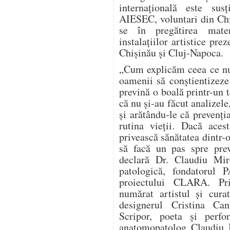
internațională este sus
AIESEC, voluntari din Chi
se în pregătirea materi
instalațiilor artistice prez
Chișinău și Cluj-Napoca.
„Cum explicăm ceea ce nu
oamenii să conștientizeze
prevină o boală printr-un 
că nu și-au făcut analizele
și arătându-le că prevenți
rutina vieții. Dacă aces
privească sănătatea dintr-o
să facă un pas spre prev
declară Dr. Claudiu Mir
patologică, fondatorul
proiectului CLARA. Pri
numărat artistul și cura
designerul Cristina Can
Scripor, poeta și perf
anatomopatolog Claudiu M