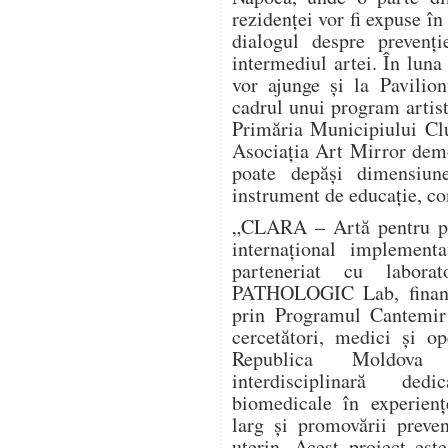
rezidenței vor fi expuse în
dialogul despre prevenți
intermediul artei. În luna
vor ajunge și la Pavilio
cadrul unui program artist
Primăria Municipiului Clu
Asociația Art Mirror dem
poate depăși dimensiun
instrument de educație, co
„CLARA – Artă pentru pre
internațional implement
parteneriat cu labora
PATHOLOGIC Lab, finanța
prin Programul Cantemir 
cercetători, medici și o
Republica Moldova î
interdisciplinară dedi
biomedicale în experienț
larg și promovării preve
uterin. Acest proiect este