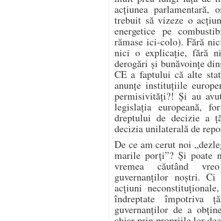
acțiunea parlamentară, on
trebuit să vizeze o acțiu
energetice pe combustibi
rămase ici-colo). Fără nic
nici o explicație, fără 
derogări și bunăvoințe din
CE a faptului că alte sta
anunțe instituțiile euro
permisivități?! Și au avut
legislația europeană, fo
dreptului de decizie a ță
decizia unilaterală de repo
De ce am cerut noi „dezle
marile porți”? Și poate 
vremea căutând vreo 
guvernanților noștri. C
acțiuni neconstituțional
îndreptate împotriva ță
guvernanților de a obține
chiar prin propriile lor dec