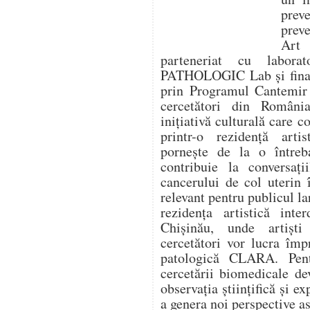
prev
prev
Art
parteneriat cu labora
PATHOLOGIC Lab și finanț
prin Programul Cantemir 
cercetători din Români
inițiativă culturală care 
printr-o rezidență artis
pornește de la o între
contribuie la conversaț
cancerului de col uterin 
relevant pentru publicul la
rezidența artistică inte
Chișinău, unde artiști
cercetători vor lucra îm
patologică CLARA. Pentr
cercetării biomedicale de
observația științifică și ex
a genera noi perspective as