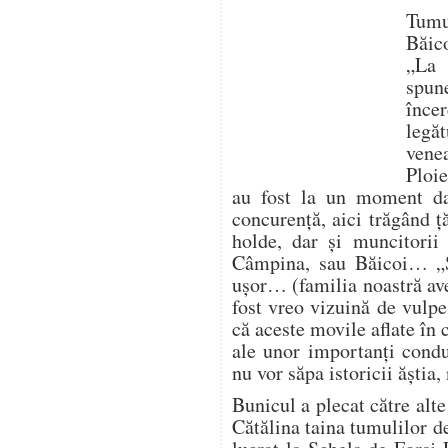
Tumu
Băic
„La 
spun
înc
legă
vene
Ploie
au fost la un moment da
concurență, aici trăgând ț
holde, dar și muncitorii
Câmpina, sau Băicoi… „
ușor… (familia noastră av
fost vreo vizuină de vulp
că aceste movile aflate în
ale unor importanți condu
nu vor săpa istoricii ăștia
Bunicul a plecat către alte
Cătălina taina tumulilor d