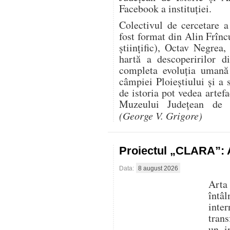
Facebook a instituției.
Colectivul de cercetare 
fost format din Alin Frînc
științific), Octav Negre
hartă a descoperirilor d
completa evoluția uman
câmpiei Ploieștiului și a 
de istoria pot vedea artef
Muzeului Județean de I
(George V. Grigore)
Proiectul „CLARA”: A
Data:
8 august 2026
Arta
întâ
inte
trans
un i