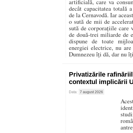
artificială, care va con
decât capacitatea totală 
de la Cernavodă. Iar aceast
o sută de mii de accelerat
sută de corporațiile care 
de două-trei miliarde de
dispune de toate mijlo
energiei electrice, nu are
Dumnezeu îți dă, dar nu îți 
Privatizările rafinări
contextul implicării
Data:
7 august 2026
Aces
iden
stud
româ
antre