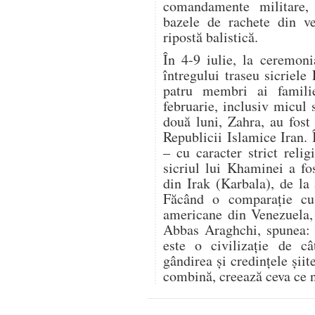
comandamente militare,
bazele de rachete din ve
ripostă balistică.
În 4-9 iulie, la ceremon
întregului traseu sicriele
patru membri ai famili
februarie, inclusiv micul 
două luni, Zahra, au fost 
Republicii Islamice Iran.
– cu caracter strict relig
sicriul lui Khaminei a fo
din Irak (Karbala), de la
Făcând o comparație cu r
americane din Venezuela, 
Abbas Araghchi, spunea: „
este o civilizație de c
gândirea și credințele șii
combină, creează ceva ce n