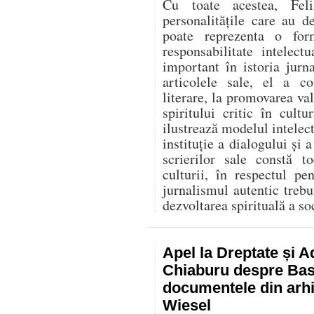
Cu toate acestea, Fel
personalitățile care au d
poate reprezenta o for
responsabilitate intelec
important în istoria jurn
articolele sale, el a co
literare, la promovarea va
spiritului critic în cult
ilustrează modelul intelect
instituție a dialogului și a
scrierilor sale constă t
culturii, în respectul p
jurnalismul autentic trebu
dezvoltarea spirituală a soc
Apel la Dreptate și A
Chiaburu despre Basa
documentele din arhi
Wiesel