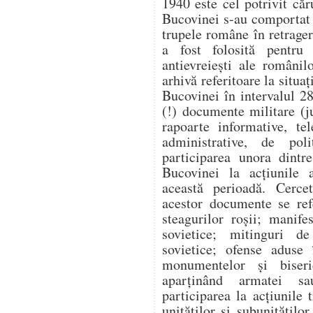
1940 este cel potrivit căr
Bucovinei s-au comportat v
trupele române în retragere
a fost folosită pentru a
antievreiești ale românil
arhivă referitoare la situaț
Bucovinei în intervalul 2
(!) documente militare (j
rapoarte informative, te
administrative, de poli
participarea unora dintr
Bucovinei la acțiunile a
această perioadă. Cercet
acestor documente se ref
steagurilor roșii; manife
sovietice; mitinguri d
sovietice; ofense aduse 
monumentelor și biseri
aparținând armatei sau
participarea la acțiunile
unităților și subunitățilo