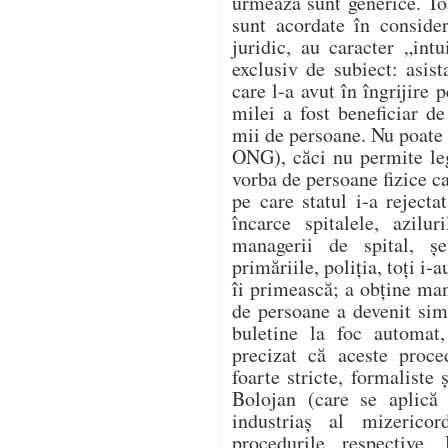
urmează sunt generice. Toa
sunt acordate în conside
juridic, au caracter „int
exclusiv de subiect: asist
care l-a avut în îngrijire 
milei a fost beneficiar de
mii de persoane. Nu poate 
ONG), căci nu permite legi
vorba de persoane fizice ca
pe care statul i-a reject
încarce spitalele, azilur
managerii de spital, șe
primăriile, poliția, toți i-
îi primească; a obține man
de persoane a devenit sim
buletine la foc automat,
precizat că aceste proce
foarte stricte, formaliste 
Bolojan (care se aplică 
industriaș al mizerico
procedurile respective