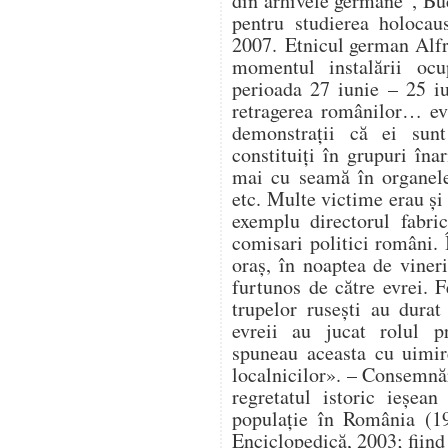
din arhivele germane”, Buc
pentru studierea holocau
2007. Etnicul german Alfr
momentul instalării ocup
perioada 27 iunie – 25 i
retragerea românilor… ev
demonstrații că ei sunt
constituiți în grupuri în
mai cu seamă în organele 
etc. Multe victime erau și 
exemplu directorul fabri
comisari politici români. 
oraș, în noaptea de vineri
furtunos de către evrei. F
trupelor rusești au durat 
evreii au jucat rolul pr
spuneau aceasta cu uimir
localnicilor». – Consemnă
regretatul istoric ieșe
populație în România (19
Enciclopedică, 2003; fiind