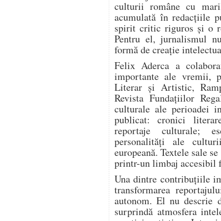
culturii române cu mari
acumulată în redacțiile pu
spirit critic riguros și o
Pentru el, jurnalismul n
formă de creație intelectua
Felix Aderca a colabora
importante ale vremii, p
Literar și Artistic, Ram
Revista Fundațiilor Rega
culturale ale perioadei i
publicat: cronici literar
reportaje culturale; es
personalități ale cultur
europeană. Textele sale se
printr-un limbaj accesibil 
Una dintre contribuțiile i
transformarea reportajulu
autonom. El nu descrie d
surprindă atmosfera intel