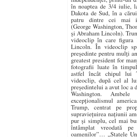
în noaptea de 3/4 iulie,
Dakota de Sud, în a cărui
patru dintre cei mai i
(George Washington, Thom
și Abraham Lincoln). Trum
videoclip în care figura
Lincoln. În videoclip s
președinte pentru mulți an
greatest president for ma
fotografii luate în timpu
astfel încât chipul lui
videoclip, după cel al lu
președintelui a avut loc a
Washington. Ambele 
excepționalismul america
Trump, centrat pe propr
supraviețuirea națiunii a
pur și simplu, cel mai bu
întâmplat vreodată pe
oamenilor”… „Statele Uni