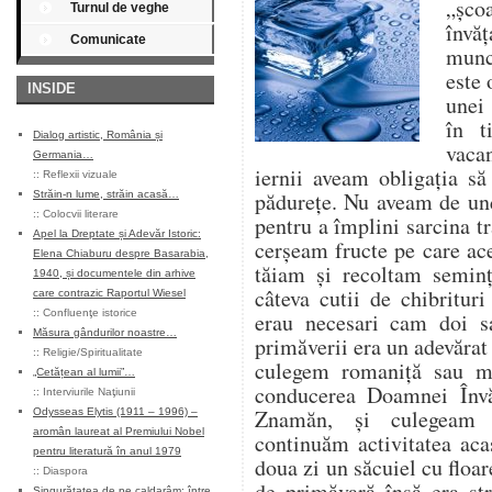
„șco
Turnul de veghe
învăț
Comunicate
munce
este 
INSIDE
unei 
în t
Dialog artistic, România și
vaca
Germania…
iernii aveam obligația s
::
Reflexii vizuale
pădurețe. Nu aveam de un
Străin-n lume, străin acasă…
::
Colocvii literare
pentru a împlini sarcina tr
Apel la Dreptate și Adevăr Istoric:
cerșeam fructe pe care ace
Elena Chiaburu despre Basarabia,
tăiam și recoltam seminț
1940, și documentele din arhive
câteva cutii de chibritur
care contrazic Raportul Wiesel
::
Confluenţe istorice
erau necesari cam doi s
Măsura gândurilor noastre…
primăverii era un adevărat
::
Religie/Spiritualitate
culegem romaniță sau m
„Cetățean al lumii”…
conducerea Doamnei Învă
::
Interviurile Naţiunii
Znamăn, și culegeam 
Odysseas Elytis (1911 – 1996) –
aromân laureat al Premiului Nobel
continuăm activitatea aca
pentru literatură în anul 1979
doua zi un săcuiel cu flo
::
Diaspora
de primăvară însă era st
Singurătatea de pe caldarâm: între