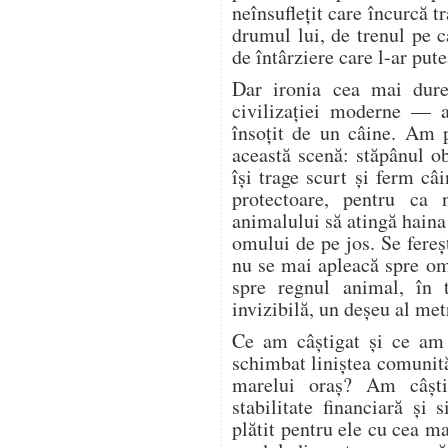
neînsuflețit care încurcă tr
drumul lui, de trenul pe c
de întârziere care l-ar pute
Dar ironia cea mai dure
civilizației moderne — a
însoțit de un câine. Am 
această scenă: stăpânul o
își trage scurt și ferm câi
protectoare, pentru ca 
animalului să atingă haina
omului de pe jos. Se fere
nu se mai apleacă spre o
spre regnul animal, în 
invizibilă, un deșeu al met
Ce am câștigat și ce am
schimbat liniștea comunită
marelui oraș? Am câșt
stabilitate financiară și
plătit pentru ele cu cea