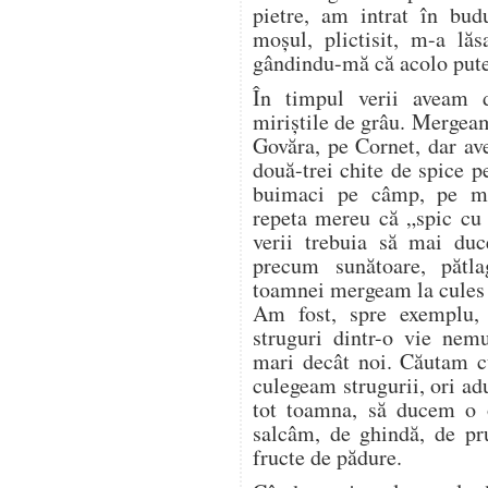
pietre, am intrat în bud
moșul, plictisit, m-a lăs
gândindu-mă că acolo pute
În timpul verii aveam 
miriștile de grâu. Mergea
Govăra, pe Cornet, dar a
două-trei chite de spice p
buimaci pe câmp, pe mir
repeta mereu că „spic cu 
verii trebuia să mai duc
precum sunătoare, pătl
toamnei mergeam la cules d
Am fost, spre exemplu,
struguri dintr-o vie nem
mari decât noi. Căutam cu
culegeam strugurii, ori a
tot toamna, să ducem o o
salcâm, de ghindă, de pr
fructe de pădure.