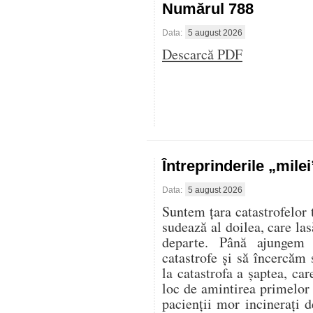
Numărul 788
Data:
5 august 2026
Descarcă PDF
Întreprinderile „mile
Data:
5 august 2026
Suntem țara catastrofelor 
sudează al doilea, care las
departe. Până ajungem 
catastrofe și să încercăm 
la catastrofa a șaptea, ca
loc de amintirea primelor
pacienții mor incinerați d