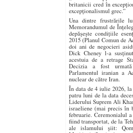
britanicii cred în excepțio
excepționalismul grec.”
Una dintre frustrările 
Memorandumul de Înțelege
depășește condițiile esen
2015 (Planul Comun de Ac
doi ani de negocieri asi
Dick Cheney l-a susținu
acestuia de a retrage S
Decizia a fost urmată
Parlamentul iranian a Ac
nuclear de către Iran.
În data de 4 iulie 2026, l
patru luni de la data dec
Liderului Suprem Ali Kham
israeliene (mai precis în
februarie. Ceremonialul a d
fiind transportat, de la Teh
ale islamului șiit: Qom