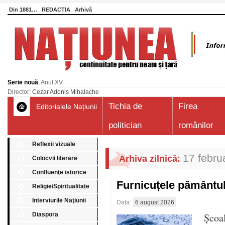
Din 1881…
REDACȚIA
Arhivă
Serie nouă
, Anul XV
Director:
Cezar Adonis Mihalache
Tichia de
Firea
Editorialele Națiunii
politician
românilor
Reflexii vizuale
17 febru
Arhiva zilnică:
Colocvii literare
Confluenţe istorice
Furnicuțele pământu
Religie/Spiritualitate
Interviurile Naţiunii
Data:
6 august 2026
Diaspora
Școa