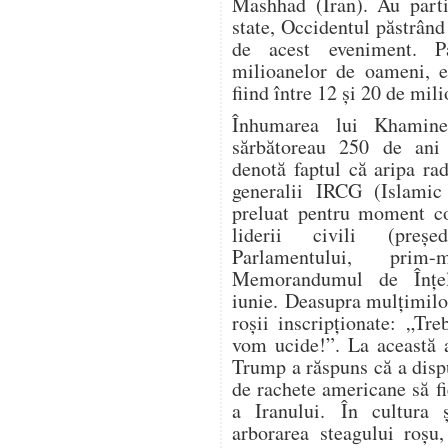
Mashhad (Iran). Au parti
state, Occidentul păstrând
de acest eveniment. P
milioanelor de oameni, es
fiind între 12 și 20 de mil
Înhumarea lui Khamine
sărbătoreau 250 de ani 
denotă faptul că aripa ra
generalii IRCG (Islamic
preluat pentru moment co
liderii civili (președ
Parlamentului, prim-
Memorandumul de Înțe
iunie. Deasupra mulțimilo
roșii inscripționate: „Tr
vom ucide!”. La această a
Trump a răspuns că a dispu
de rachete americane să fi
a Iranului. În cultura ș
arborarea steagului roșu