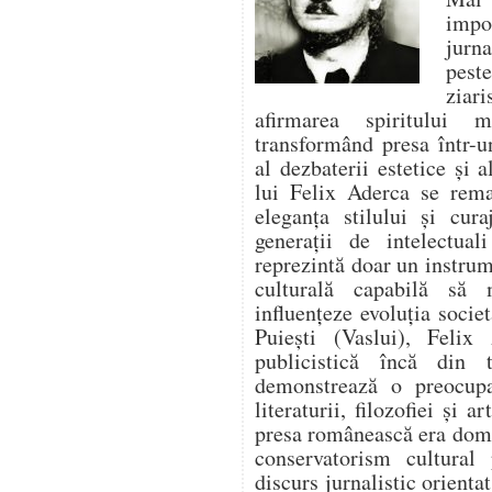
impo
jurna
pest
ziari
afirmarea spiritului 
transformând presa într-un
al dezbaterii estetice și a
lui Felix Aderca se rema
eleganța stilului și cura
generații de intelectua
reprezintă doar un instrume
culturală capabilă să
influențeze evoluția socie
Puiești (Vaslui), Felix 
publicistică încă din t
demonstrează o preocupa
literaturii, filozofiei și 
presa românească era domi
conservatorism cultural
discurs jurnalistic orienta