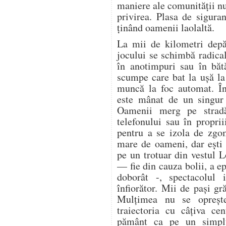
maniere ale comunității n
privirea. Plasa de sigura
ținând oamenii laolaltă.
La mii de kilometri depă
jocului se schimbă radica
în anotimpuri sau în bătă
scumpe care bat la ușă la 
muncă la foc automat. În
este mânat de un singur 
Oamenii merg pe stradă
telefonului sau în proprii
pentru a se izola de zgo
mare de oameni, dar ești 
pe un trotuar din vestul 
— fie din cauza bolii, a ep
doborât -, spectacolul i
înfiorător. Mii de pași gr
Mulțimea nu se oprește.
traiectoria cu câțiva ce
pământ ca pe un simplu