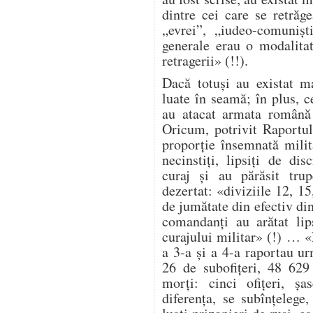
dintre cei care se retrăg
„evrei”, „iudeo-comuniș
generale erau o modalita
retragerii» (!!).
Dacă totuși au existat ma
luate în seamă; în plus, ce
au atacat armata română 
Oricum, potrivit Raportul
proporție însemnată milit
necinstiți, lipsiți de dis
curaj și au părăsit trup
dezertat: «diviziile 12, 1
de jumătate din efectiv di
comandanți au arătat lip
curajului militar» (!) … 
a 3-a și a 4-a raportau ur
26 de subofițeri, 48 629
morți: cinci ofițeri, șa
diferența, se subînțelege