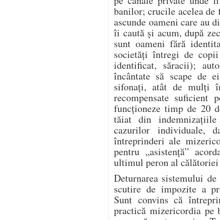
pe canale private unde l
banilor; crucile acelea de 
ascunde oameni care au dis
îi caută și acum, după zeci
sunt oameni fără identita
societăți întregi de copi
identificat, săracii); aut
încântate să scape de ei
sifonați, atât de mulți î
recompensate suficient p
funcționeze timp de 20 d
tăiat din indemnizațiile
cazurilor individuale, 
întreprinderi ale mizeric
pentru „asistență” acor
ultimul peron al călătoriei 
Deturnarea sistemului de 
scutire de impozite a pre
Sunt convins că întrepr
practică mizericordia pe 