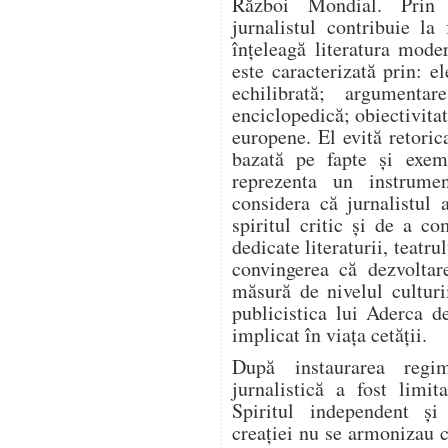
Război Mondial. Prin a
jurnalistul contribuie l
înțeleagă literatura mode
este caracterizată prin: el
echilibrată; argumentar
enciclopedică; obiectivitat
europene. El evită retoric
bazată pe fapte și exem
reprezenta un instrume
considera că jurnalistul 
spiritul critic și de a co
dedicate literaturii, teatrul
convingerea că dezvoltar
măsură de nivelul culturi
publicistica lui Aderca d
implicat în viața cetății.
După instaurarea regim
jurnalistică a fost limit
Spiritul independent și
creației nu se armonizau c