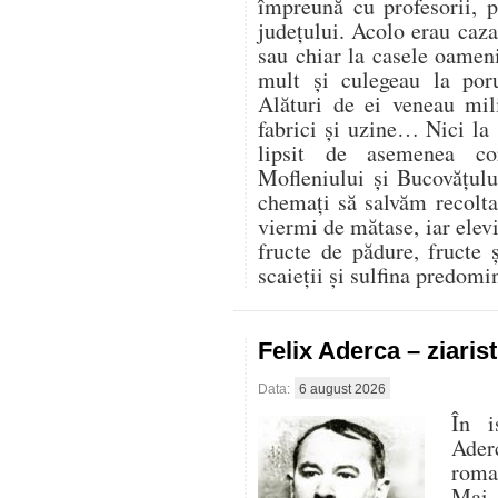
împreună cu profesorii, 
județului. Acolo erau cazaț
sau chiar la casele oamen
mult și culegeau la por
Alături de ei veneau mili
fabrici și uzine… Nici la
lipsit de asemenea co
Mofleniului și Bucovățul
chemați să salvăm recolt
viermi de mătase, iar elevi
fructe de pădure, fructe 
scaieții și sulfina predom
Felix Aderca – ziaris
Data:
6 august 2026
În i
Aderc
roman
Mai 