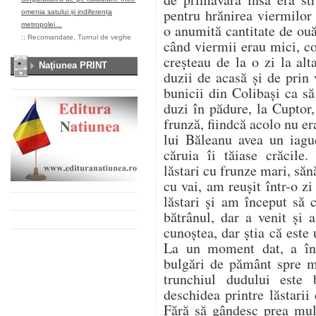
pentru hrănirea viermilor
omenia satului și indiferența
metropolei…
o anumită cantitate de ou
::
Recomandate
,
Turnul de veghe
când viermii erau mici, co
creșteau de la o zi la al
Naţiunea PRINT
duzii de acasă și de prin
bunicii din Colibași ca s
duzi în pădure, la Cuptor
frunză, fiindcă acolo nu er
lui Băleanu avea un iag
căruia îi tăiase crăcile.
lăstari cu frunze mari, săn
cu vai, am reușit într-o z
lăstari și am început să
bătrânul, dar a venit și
cunoștea, dar știa că este u
La un moment dat, a înc
bulgări de pământ spre 
trunchiul dudului este
deschidea printre lăstarii
Fără să gândesc prea mul