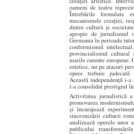
creației artistice. Intervi
oameni de teatru reprezi
Întrebările formulate e
mecanismele creației, resp
dintre cultură și societa
apropie de jurnalismul o
Germania în perioada inter
conformismul intelectual
provincialismul cultural 
marile curente europene. 
estetice, nu pe atacuri per
opere trebuie judecată e
Această independență i-a 
i-a consolidat prestigiul î
Activitatea jurnalistică 
promovarea modernismului.
și încurajează experiment
sincronizării culturii ro
analizează operele unor a
publicului transformări