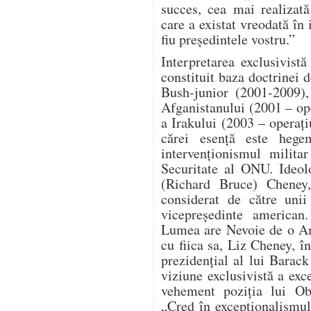
succes, cea mai realizat
care a existat vreodată în 
fiu președintele vostru.”
Interpretarea exclusivist
constituit baza doctrinei d
Bush-junior (2001-2009),
Afganistanului (2001 – o
a Irakului (2003 – operaț
cărei esență este hege
intervenționismul milita
Securitate al ONU. Ideol
(Richard Bruce) Cheney, 
considerat de către unii
vicepreședinte american
Lumea are Nevoie de o Am
cu fiica sa, Liz Cheney, î
prezidențial al lui Bara
viziune exclusivistă a ex
vehement poziția lui Ob
„Cred în excepționalismu