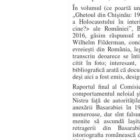
În volumul (ce poartă un
„Ghetoul din Chișinău: 1
a Holocaustului în inter
cine?> ale României”, B
2016, găsim răspunsul m
Wilhelm Filderman, condu
evreiești din România, le
transcriu deoarece se înt
citit în foto; interesan
bibliografică arată că doc
deși aici a fost emis, desig
Raportul final al Comisi
comportamentul neloial și 
Nistru față de autorităț
anexării Basarabiei în 1
numeroase, dar sînt falsuri
menite să ascundă lași
retragerii din Basara
istoriografia românească 