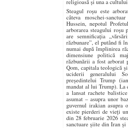
religioasă și una a cultului
Steagul roșu este arbora
câteva moschei-sanctuar 
Hussein, nepotul Profet
arborarea steagului roșu 
are semnificația „vărsăr
răzbunare”, el putând fi în
numai după împlinirea răz
dimensiune politică ma
răzbunării a fost arbora
Qom, capitala teologică și 
uciderii generalului S
președintelui Trump (ia
mandat al lui Trump). La 
a lansat rachete balistic
asumat – asupra unor baz
guvernul irakian asupra o
existe pierderi de vieți 
din 28 februarie 2026 ste
sanctuare șiite din Iran și