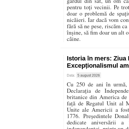
gardul din sat, un om că
pentru toți vecinii. Pe t
doar o problemă de spați
nicăieri. Iar dacă vom con
fără să ne pese, riscăm ca
înșine, să fim doar un alt o
câine.
Istoria în mers: Ziu
Excepționalismul ame
Data:
5 august 2026
Cu 250 de ani în urmă, l
Declarația de Independe
britanice din America de
față de Regatul Unit al 
Unite ale Americii a fos
1776. Președintele Donal
dedicate aniversării 
independenței, printr-un di