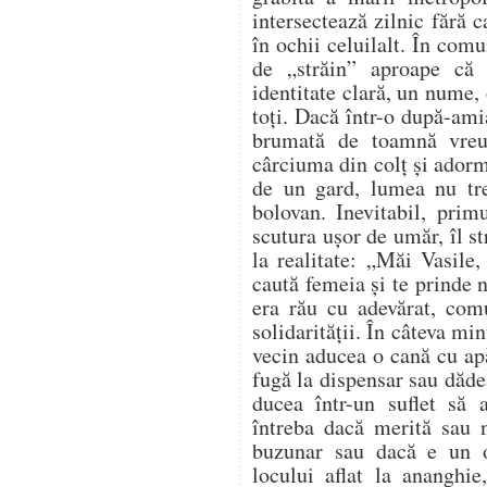
intersectează zilnic fără 
în ochii celuilalt. În comu
de „străin” aproape că
identitate clară, un nume, 
toți. Dacă într-o după-ami
brumată de toamnă vreu
cârciuma din colț și adorm
de un gard, lumea nu tr
bolovan. Inevitabil, prim
scutura ușor de umăr, îl s
la realitate: „Măi Vasile,
caută femeia și te prinde
era rău cu adevărat, com
solidarității. În câteva mi
vecin aducea o cană cu apă
fugă la dispensar sau dădea
ducea într-un suflet să
întreba dacă merită sau n
buzunar sau dacă e un 
locului aflat la ananghie