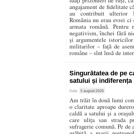
luați prizonieri de ruși, c
angajament de fidelitate că
au contribuit ulterior
România nu erau evrei ci d
armata română. Pentru n
negativism, închei fără ni
și argumentele istoricilor 
militarilor – față de ase
române – sînt însă de inter
Singurătatea de pe c
satului și indiferenț
Data:
5 august 2026
Am trăit în două lumi compl
o claritate aproape durer
caldă a satului și a oraș
care ulița sau strada p
sufragerie comună. Pe de al
grăbită a marii metropo