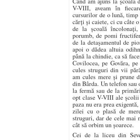
Când am ajuns la școala d
V-VIII, aveam în fieca
cursurilor de o lună, timp
cărți și caiete, ci cu câte
de la școală încolonați,
porumb, de pomi fructifer
de la detașamentul de pion
apoi o dădea altuia odih
până la chindie, ca să f
Covilocea, pe Govăra, pe
cules struguri din vii pă
am cules mere și prune di
din Bârda. Un telefon sau 
la fermă sau de la primări
opt clase V-VIII ale școli
paza nu era prea exigentă, 
zilei cu o plasă de mer
struguri, dar de cele mai
cât să orbim un șoarece.
Cei de la liceu din Seve