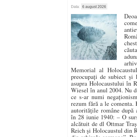
Data:
6 august 2026
Deo
com
antie
Român
ches
căut
aduna
arhi
Memorial al Holocaustulu
preocupați de subiect și 
asupra Holocaustului în 
Wiesel în anul 2004. Nu d
ce s-ar numi negaționism 
rezum fără a le comenta. 
autoritățile române după 
în 28 iunie 1940: – O su
alcătuit de dl Ottmar Traș
Reich și Holocaustul din