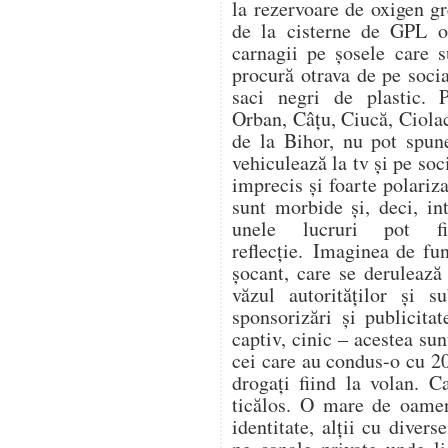
la rezervoare de oxigen gr
de la cisterne de GPL op
carnagii pe șosele care s
procură otrava de pe soc
saci negri de plastic. 
Orban, Câțu, Ciucă, Ciol
de la Bihor, nu pot spune
vehiculează la tv și pe soc
imprecis și foarte polariza
sunt morbide și, deci, in
unele lucruri pot f
reflecție. Imaginea de fu
șocant, care se derulează
văzul autorităților și s
sponsorizări și publicitat
captiv, cinic – acestea su
cei care au condus-o cu 20
drogați fiind la volan. C
ticălos. O mare de oamen
identitate, alții cu divers