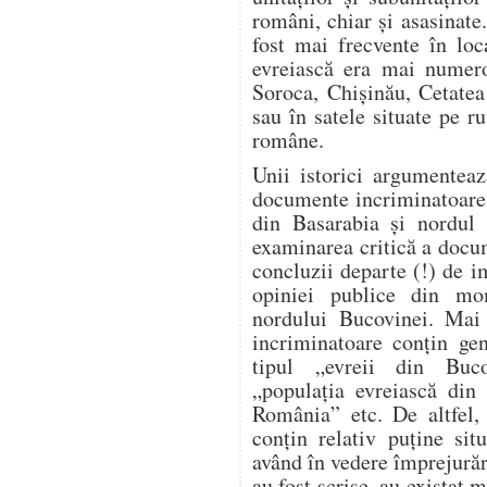
români, chiar și asasinate
fost mai frecvente în loc
evreiască era mai numero
Soroca, Chișinău, Cetatea
sau în satele situate pe ru
române.
Unii istorici argumente
documente incriminatoare re
din Basarabia și nordul 
examinarea critică a docu
concluzii departe (!) de i
opiniei publice din mo
nordului Bucovinei. Mai 
incriminatoare conțin gen
tipul „evreii din Buco
„populația evreiască din 
România” etc. De altfel, 
conțin relativ puține sit
având în vedere împrejură
au fost scrise, au existat m