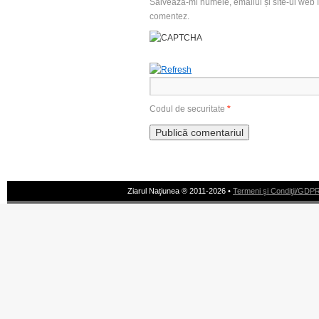
Salvează-mi numele, emailul și site-ul web î
comentez.
Codul de securitate
*
Ziarul Naţiunea ® 2011-2026 •
Termeni şi Condiţii/GDP