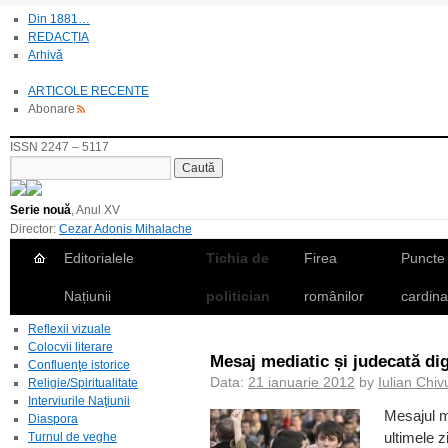
Din 1881…
REDACȚIA
Arhivă
ARTICOLE RECENTE
Abonare
ISSN 2247 – 5117
Serie nouă
, Anul XV
Director:
Cezar Adonis Mihalache
Editorialele
Tichia de
Firea
Puncte
Națiunii
politician
românilor
cardina
Reflexii vizuale
Colocvii literare
Mesaj mediatic și judecată di
Confluenţe istorice
Data:
21 ianuarie 2012
by
Iulian Chiv
Religie/Spiritualitate
Interviurile Naţiunii
Mesajul m
Diaspora
ultimele z
Turnul de veghe