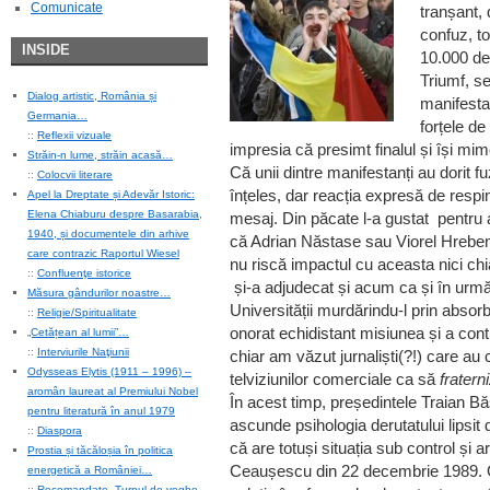
Comunicate
tranșant, 
confuz, t
INSIDE
10.000 de 
Triumf, s
Dialog artistic, România și
manifestan
Germania…
forțele de
::
Reflexii vizuale
impresia că presimt finalul și își mi
Străin-n lume, străin acasă…
Că unii dintre manifestanți au dorit f
::
Colocvii literare
înțeles, dar reacția expresă de respin
Apel la Dreptate și Adevăr Istoric:
Elena Chiaburu despre Basarabia,
mesaj. Din păcate l-a gustat pentru
1940, și documentele din arhive
că Adrian Năstase sau Viorel Hrebenc
care contrazic Raportul Wiesel
nu riscă impactul cu aceasta nici chiar 
::
Confluenţe istorice
și-a adjudecat și acum ca și în urmă
Măsura gândurilor noastre…
Universității murdărindu-l prin absor
::
Religie/Spiritualitate
onorat echidistant misiunea și a con
„Cetățean al lumii”…
::
Interviurile Naţiunii
chiar am văzut jurnaliști(?!) care au 
Odysseas Elytis (1911 – 1996) –
telviziunilor comerciale ca să
fratern
aromân laureat al Premiului Nobel
În acest timp, președintele Traian Băse
pentru literatură în anul 1979
ascunde psihologia derutatului lipsit 
::
Diaspora
că are totuși situația sub control și a
Prostia și tăcăloșia în politica
Ceaușescu din 22 decembrie 1989. Or
energetică a României…
::
Recomandate
,
Turnul de veghe