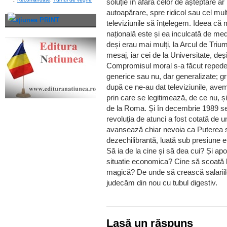
soluție în afara celor de așteptare ar
autoapărare, spre ridicol sau cel mul
Naţiunea PRINT
televiziunile să înțelegem. Ideea că
națională este și ea inculcată de med
deși erau mai mulți, la Arcul de Trium
mesaj, iar cei de la Universitate, deși
Compromisul moral s-a făcut repede 
generice sau nu, dar generalizate; g
după ce ne-au dat televiziunile, avem
prin care se legitimează, de ce nu, ș
de la Roma. Și în decembrie 1989 se
revoluția de atunci a fost cotată de un
avansează chiar nevoia ca Puterea să
dezechilibrantă, luată sub presiune 
Să ia de la cine și să dea cui? Și apoi
situatie economica? Cine să scoată 
magică? De unde să crească salariil
judecăm din nou cu tubul digestiv.
Lasă un răspuns