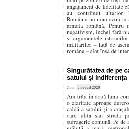
luați prizonieri de ruși, c
angajament de fidelitate că
au contribuit ulterior
România nu erau evrei ci d
armata română. Pentru n
negativism, închei fără ni
și argumentele istoricilor 
militarilor – față de ase
române – sînt însă de inter
Singurătatea de pe c
satului și indiferenț
Data:
5 august 2026
Am trăit în două lumi compl
o claritate aproape durer
caldă a satului și a oraș
care ulița sau strada p
sufragerie comună. Pe de al
grăbită a marii metropo