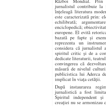
Război Mondial. Prin a
jurnalistul contribuie l
înțeleagă literatura mode
este caracterizată prin: el
echilibrată; argumentar
enciclopedică; obiectivitat
europene. El evită retoric
bazată pe fapte și exem
reprezenta un instrume
considera că jurnalistul 
spiritul critic și de a co
dedicate literaturii, teatrul
convingerea că dezvoltar
măsură de nivelul culturi
publicistica lui Aderca d
implicat în viața cetății.
După instaurarea regim
jurnalistică a fost limit
Spiritul independent și
creației nu se armonizau c