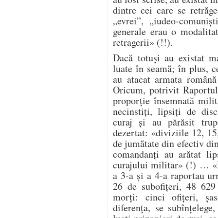
dintre cei care se retrăg
„evrei”, „iudeo-comuniș
generale erau o modalita
retragerii» (!!).
Dacă totuși au existat ma
luate în seamă; în plus, ce
au atacat armata română 
Oricum, potrivit Raportul
proporție însemnată milit
necinstiți, lipsiți de dis
curaj și au părăsit trup
dezertat: «diviziile 12, 1
de jumătate din efectiv di
comandanți au arătat lip
curajului militar» (!) … 
a 3-a și a 4-a raportau ur
26 de subofițeri, 48 629
morți: cinci ofițeri, șa
diferența, se subînțelege