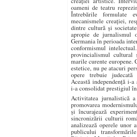
creației artistice. Intervi
oameni de teatru reprezi
Întrebările formulate e
mecanismele creației, resp
dintre cultură și societa
apropie de jurnalismul o
Germania în perioada inter
conformismul intelectual
provincialismul cultural 
marile curente europene. 
estetice, nu pe atacuri per
opere trebuie judecată e
Această independență i-a 
i-a consolidat prestigiul î
Activitatea jurnalistică 
promovarea modernismului.
și încurajează experiment
sincronizării culturii ro
analizează operele unor a
publicului transformări