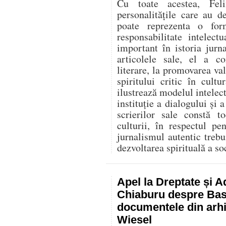
Cu toate acestea, Fel
personalitățile care au d
poate reprezenta o for
responsabilitate intelec
important în istoria jurn
articolele sale, el a co
literare, la promovarea va
spiritului critic în cult
ilustrează modelul intelect
instituție a dialogului și a
scrierilor sale constă t
culturii, în respectul p
jurnalismul autentic trebu
dezvoltarea spirituală a soc
Apel la Dreptate și A
Chiaburu despre Basa
documentele din arhi
Wiesel