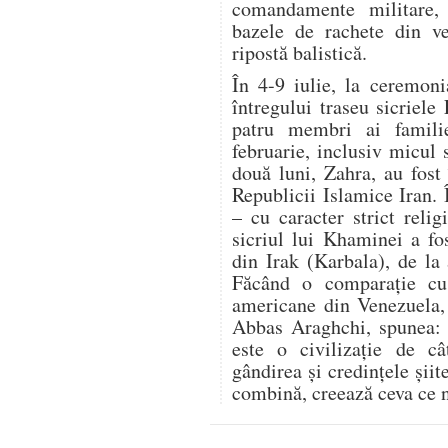
comandamente militare,
bazele de rachete din ve
ripostă balistică.
În 4-9 iulie, la ceremon
întregului traseu sicriele
patru membri ai famili
februarie, inclusiv micul 
două luni, Zahra, au fost 
Republicii Islamice Iran.
– cu caracter strict relig
sicriul lui Khaminei a fo
din Irak (Karbala), de la
Făcând o comparație cu r
americane din Venezuela, 
Abbas Araghchi, spunea: „
este o civilizație de c
gândirea și credințele șii
combină, creează ceva ce n