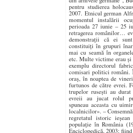
din arhivele germane”, Buc
pentru studierea holocau
2007. Etnicul german Alfr
momentul instalării ocup
perioada 27 iunie – 25 i
retragerea românilor… ev
demonstrații că ei sunt
constituiți în grupuri în
mai cu seamă în organele 
etc. Multe victime erau și 
exemplu directorul fabri
comisari politici români. 
oraș, în noaptea de vineri
furtunos de către evrei. F
trupelor rusești au durat 
evreii au jucat rolul pr
spuneau aceasta cu uimir
localnicilor». – Consemnă
regretatul istoric ieșe
populație în România (19
Enciclopedică, 2003; fiind