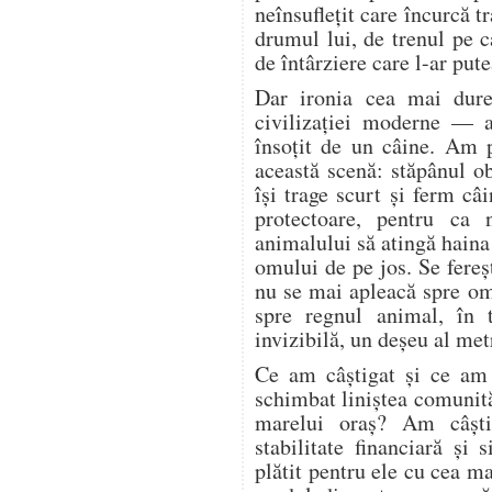
neînsuflețit care încurcă tr
drumul lui, de trenul pe c
de întârziere care l-ar pute
Dar ironia cea mai dure
civilizației moderne — a
însoțit de un câine. Am 
această scenă: stăpânul o
își trage scurt și ferm câi
protectoare, pentru ca 
animalului să atingă haina
omului de pe jos. Se fere
nu se mai apleacă spre o
spre regnul animal, în 
invizibilă, un deșeu al met
Ce am câștigat și ce am
schimbat liniștea comunită
marelui oraș? Am câșt
stabilitate financiară și
plătit pentru ele cu cea