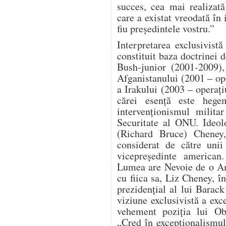
succes, cea mai realizat
care a existat vreodată în 
fiu președintele vostru.”
Interpretarea exclusivist
constituit baza doctrinei d
Bush-junior (2001-2009),
Afganistanului (2001 – o
a Irakului (2003 – operaț
cărei esență este hege
intervenționismul milita
Securitate al ONU. Ideol
(Richard Bruce) Cheney, 
considerat de către unii
vicepreședinte american
Lumea are Nevoie de o Am
cu fiica sa, Liz Cheney, î
prezidențial al lui Bara
viziune exclusivistă a ex
vehement poziția lui Ob
„Cred în excepționalismu