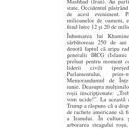
Mashhad (Iran). Au parti
state, Occidentul păstrând
de acest eveniment. P
milioanelor de oameni, es
fiind între 12 și 20 de mil
Înhumarea lui Khamine
sărbătoreau 250 de ani 
denotă faptul că aripa ra
generalii IRCG (Islamic
preluat pentru moment co
liderii civili (președ
Parlamentului, prim-
Memorandumul de Înțe
iunie. Deasupra mulțimilo
roșii inscripționate: „Tr
vom ucide!”. La această a
Trump a răspuns că a dispu
de rachete americane să fi
a Iranului. În cultura ș
arborarea steagului roșu