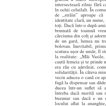
intersectează zilnic fără 
în ochii celuilalt. În comu
de „străin” aproape că
identitate clară, un nume, 
toți. Dacă într-o după-ami
brumată de toamnă vreu
cârciuma din colț și adorm
de un gard, lumea nu tr
bolovan. Inevitabil, prim
scutura ușor de umăr, îl s
la realitate: „Măi Vasile,
caută femeia și te prinde
era rău cu adevărat, com
solidarității. În câteva mi
vecin aducea o cană cu apă
fugă la dispensar sau dădea
ducea într-un suflet să
întreba dacă merită sau n
buzunar sau dacă e un 
locului aflat la ananghie