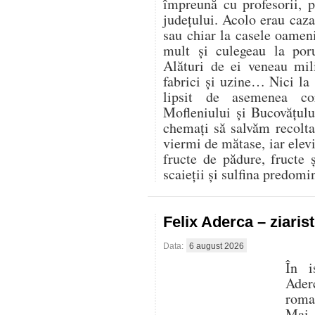
împreună cu profesorii, 
județului. Acolo erau cazaț
sau chiar la casele oamen
mult și culegeau la por
Alături de ei veneau mili
fabrici și uzine… Nici la
lipsit de asemenea co
Mofleniului și Bucovățul
chemați să salvăm recolt
viermi de mătase, iar elevi
fructe de pădure, fructe 
scaieții și sulfina predom
Felix Aderca – ziaris
Data:
6 august 2026
În i
Aderc
roman
Mai 