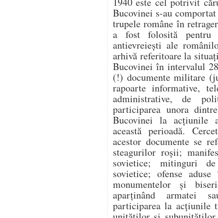
1940 este cel potrivit căr
Bucovinei s-au comportat v
trupele române în retragere
a fost folosită pentru a
antievreiești ale românil
arhivă referitoare la situaț
Bucovinei în intervalul 2
(!) documente militare (j
rapoarte informative, te
administrative, de poli
participarea unora dintr
Bucovinei la acțiunile a
această perioadă. Cercet
acestor documente se ref
steagurilor roșii; manife
sovietice; mitinguri d
sovietice; ofense aduse 
monumentelor și biseri
aparținând armatei sau
participarea la acțiunile
unităților și subunitățilo