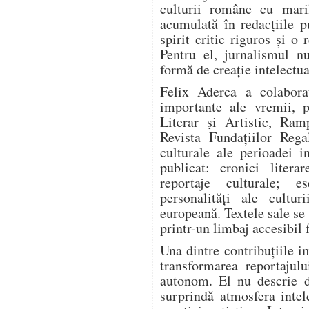
culturii române cu mari
acumulată în redacțiile pu
spirit critic riguros și o
Pentru el, jurnalismul n
formă de creație intelectua
Felix Aderca a colabora
importante ale vremii, p
Literar și Artistic, Ram
Revista Fundațiilor Rega
culturale ale perioadei i
publicat: cronici literar
reportaje culturale; es
personalități ale cultur
europeană. Textele sale se
printr-un limbaj accesibil 
Una dintre contribuțiile i
transformarea reportajulu
autonom. El nu descrie d
surprindă atmosfera intel