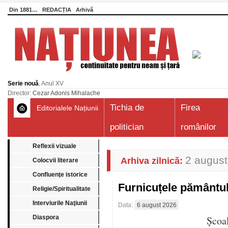
Din 1881…
REDACȚIA
Arhivă
Serie nouă
, Anul XV
Director:
Cezar Adonis Mihalache
Tichia de
Firea
Editorialele Națiunii
politician
românilor
Reflexii vizuale
2 august
Arhiva zilnică:
Colocvii literare
Confluenţe istorice
Furnicuțele pământu
Religie/Spiritualitate
Interviurile Naţiunii
Data:
6 august 2026
Diaspora
Școa