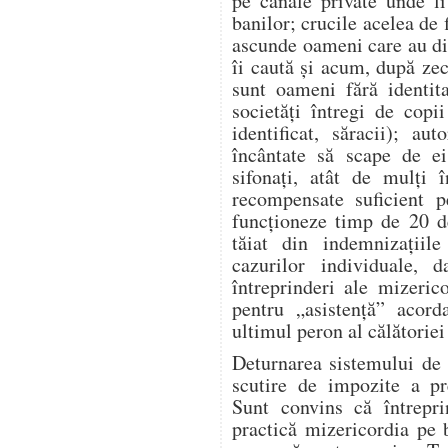
pe canale private unde l
banilor; crucile acelea de 
ascunde oameni care au dis
îi caută și acum, după zeci
sunt oameni fără identita
societăți întregi de copi
identificat, săracii); aut
încântate să scape de ei
sifonați, atât de mulți î
recompensate suficient p
funcționeze timp de 20 d
tăiat din indemnizațiile
cazurilor individuale, 
întreprinderi ale mizeric
pentru „asistență” acor
ultimul peron al călătoriei 
Deturnarea sistemului de 
scutire de impozite a pre
Sunt convins că întrepr
practică mizericordia pe 