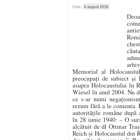
Data:
6 august 2026
Deo
com
antie
Român
ches
căut
aduna
arhi
Memorial al Holocaustulu
preocupați de subiect și 
asupra Holocaustului în 
Wiesel în anul 2004. Nu d
ce s-ar numi negaționism 
rezum fără a le comenta. 
autoritățile române după 
în 28 iunie 1940: – O su
alcătuit de dl Ottmar Traș
Reich și Holocaustul din