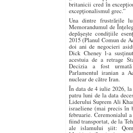
britanicii cred în excepțio
excepționalismul grec.”
Una dintre frustrările 
Memorandumul de Înțelege
depășește condițiile esen
2015 (Planul Comun de Ac
doi ani de negocieri asi
Dick Cheney l-a susținu
acestuia de a retrage S
Decizia a fost urmată
Parlamentul iranian a Ac
nuclear de către Iran.
În data de 4 iulie 2026, l
patru luni de la data dec
Liderului Suprem Ali Kham
israeliene (mai precis în
februarie. Ceremonialul a d
fiind transportat, de la Teh
ale islamului șiit: Qom