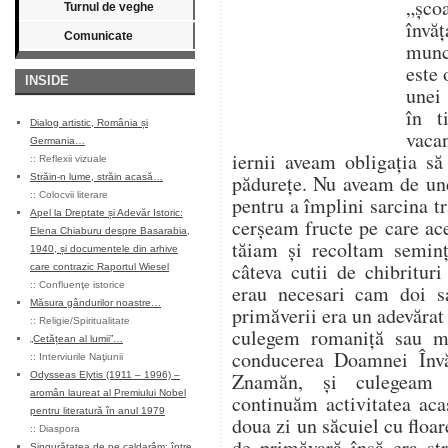
„șco
Turnul de veghe
învăț
Comunicate
munce
este 
INSIDE
unei 
în t
Dialog artistic, România și
vaca
Germania…
iernii aveam obligația s
::
Reflexii vizuale
pădurețe. Nu aveam de un
Străin-n lume, străin acasă…
::
Colocvii literare
pentru a împlini sarcina tr
Apel la Dreptate și Adevăr Istoric:
cerșeam fructe pe care ace
Elena Chiaburu despre Basarabia,
tăiam și recoltam seminț
1940, și documentele din arhive
câteva cutii de chibritur
care contrazic Raportul Wiesel
::
Confluenţe istorice
erau necesari cam doi s
Măsura gândurilor noastre…
primăverii era un adevărat
::
Religie/Spiritualitate
culegem romaniță sau m
„Cetățean al lumii”…
conducerea Doamnei Învă
::
Interviurile Naţiunii
Znamăn, și culegeam 
Odysseas Elytis (1911 – 1996) –
aromân laureat al Premiului Nobel
continuăm activitatea aca
pentru literatură în anul 1979
doua zi un săcuiel cu flo
::
Diaspora
de primăvară însă era st
Singurătatea de pe caldarâm: între