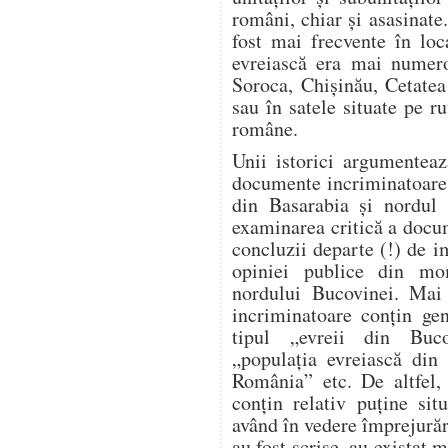
români, chiar și asasinate
fost mai frecvente în loc
evreiască era mai numero
Soroca, Chișinău, Cetatea
sau în satele situate pe ru
române.
Unii istorici argumente
documente incriminatoare re
din Basarabia și nordul 
examinarea critică a docu
concluzii departe (!) de i
opiniei publice din mo
nordului Bucovinei. Mai 
incriminatoare conțin gen
tipul „evreii din Buco
„populația evreiască din 
România” etc. De altfel, 
conțin relativ puține sit
având în vedere împrejură
au fost scrise, au existat m