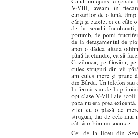
Când am ajuns la școala d
V-VIII, aveam în fieca
cursurilor de o lună, timp
cărți și caiete, ci cu câte
de la școală încolonați,
porumb, de pomi fructifer
de la detașamentul de pion
apoi o dădea altuia odih
până la chindie, ca să f
Covilocea, pe Govăra, pe
cules struguri din vii pă
am cules mere și prune di
din Bârda. Un telefon sau 
la fermă sau de la primări
opt clase V-VIII ale școli
paza nu era prea exigentă, 
zilei cu o plasă de mer
struguri, dar de cele mai
cât să orbim un șoarece.
Cei de la liceu din Seve