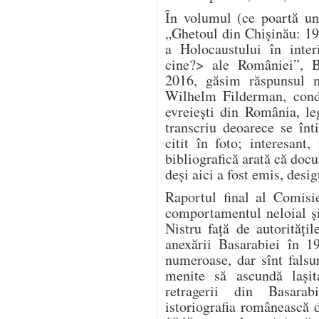
În volumul (ce poartă un
„Ghetoul din Chișinău: 1
a Holocaustului în inter
cine?> ale României”, B
2016, găsim răspunsul m
Wilhelm Filderman, condu
evreiești din România, le
transcriu deoarece se înt
citit în foto; interesan
bibliografică arată că doc
deși aici a fost emis, desig
Raportul final al Comisi
comportamentul neloial și 
Nistru față de autorităț
anexării Basarabiei în 1
numeroase, dar sînt falsuri
menite să ascundă lași
retragerii din Basara
istoriografia românească 