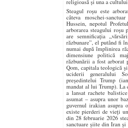
religioasă și una a cultului
Steagul roșu este arbora
câteva moschei-sanctuar 
Hussein, nepotul Profet
arborarea steagului roșu 
are semnificația „vărsăr
răzbunare”, el putând fi în
numai după împlinirea răz
dimensiune politică ma
răzbunării a fost arbora
Qom, capitala teologică și 
uciderii generalului S
președintelui Trump (ia
mandat al lui Trump). La 
a lansat rachete balistic
asumat – asupra unor baz
guvernul irakian asupra o
existe pierderi de vieți 
din 28 februarie 2026 ste
sanctuare șiite din Iran și