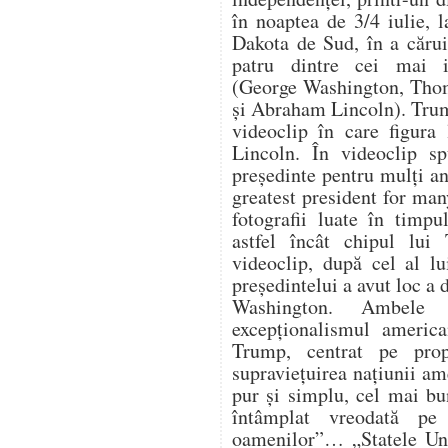
în noaptea de 3/4 iulie,
Dakota de Sud, în a cărui
patru dintre cei mai i
(George Washington, Thom
și Abraham Lincoln). Trum
videoclip în care figura
Lincoln. În videoclip s
președinte pentru mulți an
greatest president for ma
fotografii luate în timpu
astfel încât chipul lui
videoclip, după cel al lu
președintelui a avut loc a
Washington. Ambele 
excepționalismul america
Trump, centrat pe propr
supraviețuirea națiunii a
pur și simplu, cel mai bu
întâmplat vreodată pe
oamenilor”… „Statele Uni