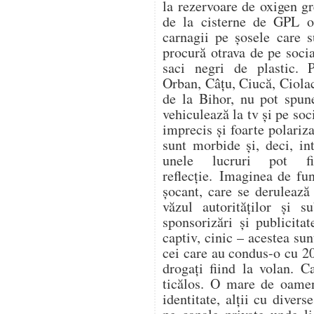
la rezervoare de oxigen gr
de la cisterne de GPL op
carnagii pe șosele care s
procură otrava de pe soc
saci negri de plastic. 
Orban, Câțu, Ciucă, Ciol
de la Bihor, nu pot spune
vehiculează la tv și pe soc
imprecis și foarte polariza
sunt morbide și, deci, in
unele lucruri pot f
reflecție. Imaginea de fu
șocant, care se derulează
văzul autorităților și s
sponsorizări și publicitat
captiv, cinic – acestea su
cei care au condus-o cu 20
drogați fiind la volan. C
ticălos. O mare de oamen
identitate, alții cu divers