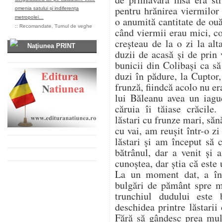
pentru hrănirea viermilor
omenia satului și indiferența
metropolei…
o anumită cantitate de ou
::
Recomandate
,
Turnul de veghe
când viermii erau mici, co
creșteau de la o zi la al
Naţiunea PRINT
duzii de acasă și de prin
bunicii din Colibași ca s
duzi în pădure, la Cuptor
frunză, fiindcă acolo nu er
lui Băleanu avea un iag
căruia îi tăiase crăcile.
lăstari cu frunze mari, săn
cu vai, am reușit într-o z
lăstari și am început să
bătrânul, dar a venit și
cunoștea, dar știa că este u
La un moment dat, a înc
bulgări de pământ spre 
trunchiul dudului este
deschidea printre lăstarii
Fără să gândesc prea mul