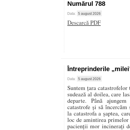
Numărul 788
Data:
5 august 2026
Descarcă PDF
Întreprinderile „mile
Data:
5 august 2026
Suntem țara catastrofelor 
sudează al doilea, care las
departe. Până ajungem 
catastrofe și să încercăm 
la catastrofa a șaptea, ca
loc de amintirea primelor
pacienții mor incinerați d