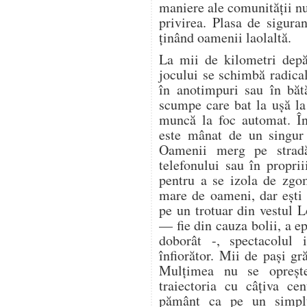
maniere ale comunității n
privirea. Plasa de sigura
ținând oamenii laolaltă.
La mii de kilometri depă
jocului se schimbă radica
în anotimpuri sau în bătă
scumpe care bat la ușă la 
muncă la foc automat. În
este mânat de un singur 
Oamenii merg pe stradă
telefonului sau în proprii
pentru a se izola de zgo
mare de oameni, dar ești 
pe un trotuar din vestul 
— fie din cauza bolii, a ep
doborât -, spectacolul i
înfiorător. Mii de pași gr
Mulțimea nu se oprește.
traiectoria cu câțiva ce
pământ ca pe un simplu