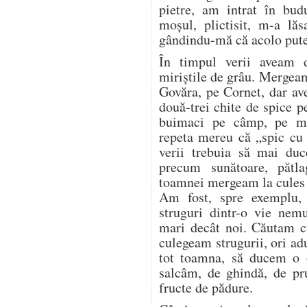
pietre, am intrat în bud
moșul, plictisit, m-a lăs
gândindu-mă că acolo pute
În timpul verii aveam 
miriștile de grâu. Mergea
Govăra, pe Cornet, dar a
două-trei chite de spice p
buimaci pe câmp, pe mir
repeta mereu că „spic cu 
verii trebuia să mai duc
precum sunătoare, pătl
toamnei mergeam la cules d
Am fost, spre exemplu,
struguri dintr-o vie nem
mari decât noi. Căutam cu
culegeam strugurii, ori a
tot toamna, să ducem o o
salcâm, de ghindă, de pr
fructe de pădure.