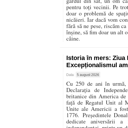
gardul din sat, un om că
pentru toți vecinii. Pe t
doar o problemă de spați
nicăieri. Iar dacă vom con
fără să ne pese, riscăm ca
înșine, să fim doar un alt o
câine.
Istoria în mers: Ziu
Excepționalismul ame
Data:
5 august 2026
Cu 250 de ani în urmă, l
Declarația de Independe
britanice din America de
față de Regatul Unit al 
Unite ale Americii a fos
1776. Președintele Donal
dedicate aniversării 
independenței, printr-un di