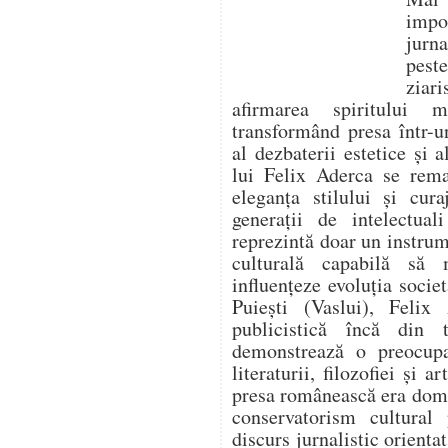
impo
jurna
pest
ziari
afirmarea spiritului 
transformând presa într-un
al dezbaterii estetice și a
lui Felix Aderca se rema
eleganța stilului și cura
generații de intelectua
reprezintă doar un instrume
culturală capabilă să
influențeze evoluția socie
Puiești (Vaslui), Felix 
publicistică încă din t
demonstrează o preocupa
literaturii, filozofiei și 
presa românească era domi
conservatorism cultural
discurs jurnalistic orienta