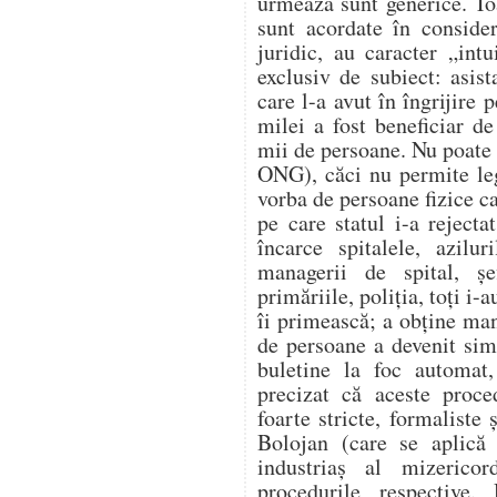
urmează sunt generice. Toa
sunt acordate în conside
juridic, au caracter „int
exclusiv de subiect: asist
care l-a avut în îngrijire 
milei a fost beneficiar de
mii de persoane. Nu poate 
ONG), căci nu permite legi
vorba de persoane fizice ca
pe care statul i-a reject
încarce spitalele, azilur
managerii de spital, șe
primăriile, poliția, toți i-
îi primească; a obține man
de persoane a devenit sim
buletine la foc automat,
precizat că aceste proce
foarte stricte, formaliste 
Bolojan (care se aplică 
industriaș al mizerico
procedurile respective