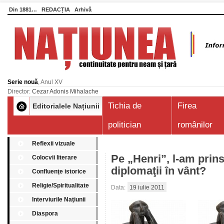
Din 1881…
REDACȚIA
Arhivă
Serie nouă
, Anul XV
Director:
Cezar Adonis Mihalache
Tichia de
Firea
Editorialele Națiunii
politician
românilor
Reflexii vizuale
Pe „Henri”, l-am prins
Colocvii literare
diplomaţii în vânt?
Confluenţe istorice
Religie/Spiritualitate
Data:
19 iulie 2011
Interviurile Naţiunii
Diaspora