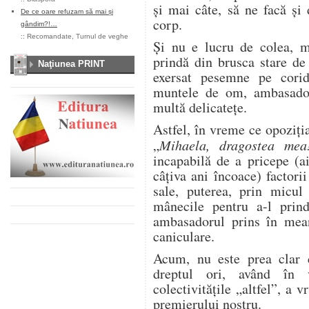
şi mai câte, să ne facă şi
De ce oare refuzam să mai și
corp.
gândim?!…
::
Recomandate
,
Turnul de veghe
Şi nu e lucru de colea, m
prindă din brusca stare de 
Naţiunea PRINT
exersat pesemne pe corid
muntele de om, ambasador
multă delicateţe.
Astfel, în vreme ce opoziţi
„
Mihaela, dragostea mea
incapabilă de a pricepe (a
câţiva ani încoace) factori
sale, puterea, prin micul 
mânecile pentru a-l prind
ambasadorul prins în mean
caniculare.
Acum, nu este prea clar d
dreptul ori, având în v
colectivităţile „altfel”, a 
premierului nostru.