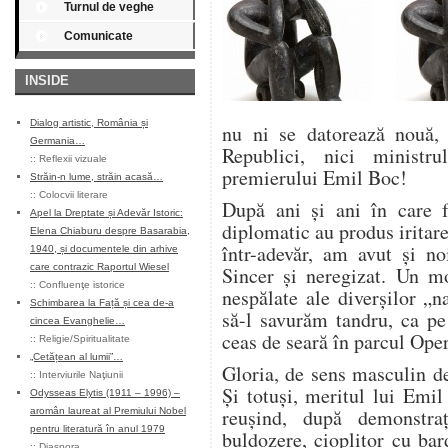
Turnul de veghe
Comunicate
INSIDE
Dialog artistic, România și
nu ni se datorează nouă, 
Germania…
Republici, nici ministru
::
Reflexii vizuale
premierului Emil Boc!
Străin-n lume, străin acasă…
::
Colocvii literare
După ani şi ani în care f
Apel la Dreptate și Adevăr Istoric:
diplomatic au produs iritar
Elena Chiaburu despre Basarabia,
într-adevăr, am avut şi n
1940, și documentele din arhive
care contrazic Raportul Wiesel
Sincer şi neregizat. Un mo
::
Confluenţe istorice
nespălate ale diverşilor „
Schimbarea la Față și cea de-a
să-l savurăm tandru, ca pe
cincea Evanghelie…
ceas de seară în parcul Oper
::
Religie/Spiritualitate
„Cetățean al lumii”…
Gloria, de sens masculin d
::
Interviurile Naţiunii
Şi totuşi, meritul lui Emi
Odysseas Elytis (1911 – 1996) –
reuşind, după demonstra
aromân laureat al Premiului Nobel
pentru literatură în anul 1979
buldozere, cioplitor cu bar
::
Diaspora