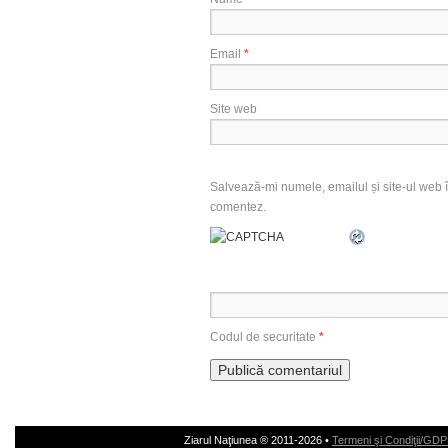
Email
*
Site web
Salvează-mi numele, emailul și site-ul web î
comentez.
Codul de securitate
*
Ziarul Naţiunea ® 2011-2026 •
Termeni şi Condiţii/GD