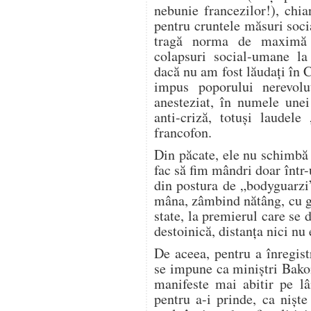
nebunie francezilor!), chi
pentru cruntele măsuri soci
tragă norma de maximă 
colapsuri social-umane la 
dacă nu am fost lăudaţi în C
impus poporului nerevolu
anesteziat, în numele unei
anti-criză, totuşi laudel
francofon.
Din păcate, ele nu schimbă
fac să fim mândri doar într-
din postura de „bodyguarzi”
mâna, zâmbind nătâng, cu gă
state, la premierul care se 
destoinică, distanţa nici nu
De aceea, pentru a înregist
se impune ca miniştri Bako
manifeste mai abitir pe lâ
pentru a-i prinde, ca nişt