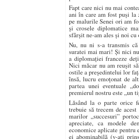
Fapt care nici nu mai conte
ani în care am fost puşi la 
pe malurile Senei ori am fo
şi crosele diplomatice ma
sfârşit ne-am ales şi noi cu
Nu, nu ni s-a transmis că 
suratei mai mari! Şi nici n
a diplomaţiei franceze deţ
Nici măcar nu am reuşit să
ostile a preşedintelui lor fa
însă, lucru emoţonat de alt
partea unei eventuale „d
premierul nostru este „un t
Lăsând la o parte orice fe
trebuie să trecem de acest
marilor „succesuri” portoc
apreciate, ca modele de
economice aplicate pentru 
ei abominabilă (v-aţi prin