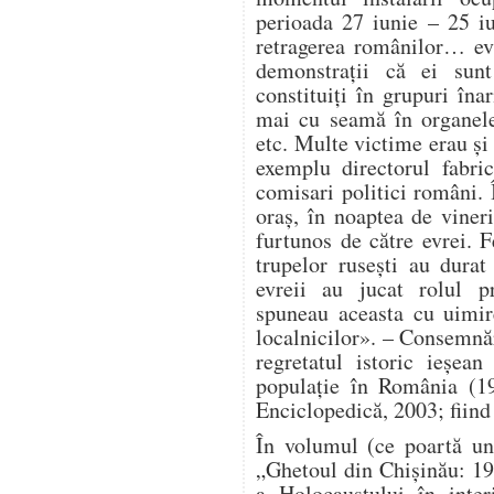
perioada 27 iunie – 25 i
retragerea românilor… ev
demonstrații că ei sunt
constituiți în grupuri în
mai cu seamă în organele 
etc. Multe victime erau și 
exemplu directorul fabri
comisari politici români. 
oraș, în noaptea de vineri
furtunos de către evrei. F
trupelor rusești au durat 
evreii au jucat rolul pr
spuneau aceasta cu uimir
localnicilor». – Consemnă
regretatul istoric ieșe
populație în România (19
Enciclopedică, 2003; fiind
În volumul (ce poartă un
„Ghetoul din Chișinău: 1
a Holocaustului în inter