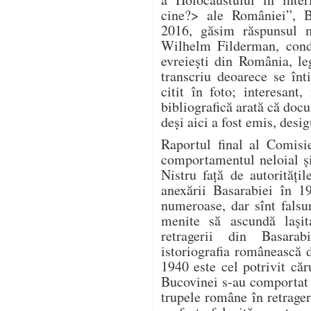
cine?> ale României”, B
2016, găsim răspunsul m
Wilhelm Filderman, condu
evreiești din România, le
transcriu deoarece se înt
citit în foto; interesan
bibliografică arată că doc
deși aici a fost emis, desig
Raportul final al Comisi
comportamentul neloial și 
Nistru față de autorităț
anexării Basarabiei în 1
numeroase, dar sînt falsuri
menite să ascundă lași
retragerii din Basara
istoriografia românească 
1940 este cel potrivit căr
Bucovinei s-au comportat v
trupele române în retragere