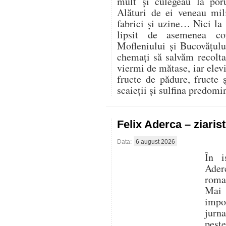
mult și culegeau la por
Alături de ei veneau mili
fabrici și uzine… Nici la
lipsit de asemenea co
Mofleniului și Bucovățul
chemați să salvăm recolt
viermi de mătase, iar elevi
fructe de pădure, fructe 
scaieții și sulfina predom
Felix Aderca – ziaris
Data:
6 august 2026
În i
Aderc
roman
Mai 
impo
jurna
pest