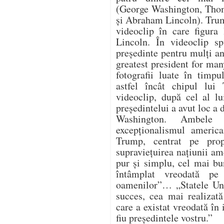
(George Washington, Thom
și Abraham Lincoln). Trum
videoclip în care figura
Lincoln. În videoclip s
președinte pentru mulți an
greatest president for ma
fotografii luate în timpu
astfel încât chipul lui
videoclip, după cel al lu
președintelui a avut loc a
Washington. Ambele 
excepționalismul america
Trump, centrat pe propr
supraviețuirea națiunii a
pur și simplu, cel mai bu
întâmplat vreodată pe
oamenilor”… „Statele Uni
succes, cea mai realizat
care a existat vreodată în 
fiu președintele vostru.”