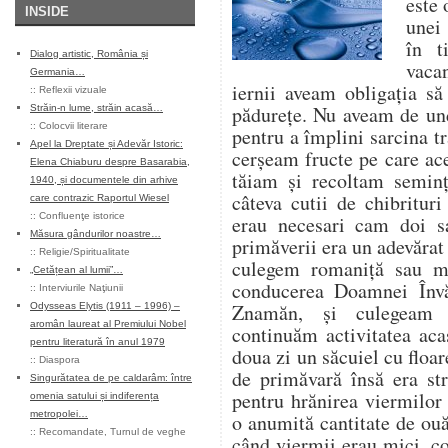
este 
INSIDE
unei 
în t
Dialog artistic, România și
vaca
Germania…
iernii aveam obligația s
::
Reflexii vizuale
pădurețe. Nu aveam de un
Străin-n lume, străin acasă…
::
Colocvii literare
pentru a împlini sarcina tr
Apel la Dreptate și Adevăr Istoric:
cerșeam fructe pe care ace
Elena Chiaburu despre Basarabia,
tăiam și recoltam seminț
1940, și documentele din arhive
câteva cutii de chibritur
care contrazic Raportul Wiesel
::
Confluenţe istorice
erau necesari cam doi s
Măsura gândurilor noastre…
primăverii era un adevărat
::
Religie/Spiritualitate
culegem romaniță sau m
„Cetățean al lumii”…
conducerea Doamnei Învă
::
Interviurile Naţiunii
Znamăn, și culegeam 
Odysseas Elytis (1911 – 1996) –
aromân laureat al Premiului Nobel
continuăm activitatea aca
pentru literatură în anul 1979
doua zi un săcuiel cu flo
::
Diaspora
de primăvară însă era st
Singurătatea de pe caldarâm: între
pentru hrănirea viermilor
omenia satului și indiferența
metropolei…
o anumită cantitate de ou
::
Recomandate
,
Turnul de veghe
când viermii erau mici, co