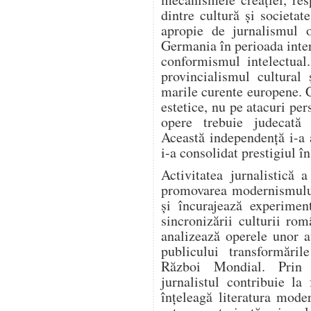
dintre cultură și societa
apropie de jurnalismul o
Germania în perioada inter
conformismul intelectual
provincialismul cultural 
marile curente europene. 
estetice, nu pe atacuri per
opere trebuie judecată e
Această independență i-a 
i-a consolidat prestigiul î
Activitatea jurnalistică 
promovarea modernismului.
și încurajează experiment
sincronizării culturii ro
analizează operele unor a
publicului transformări
Război Mondial. Prin a
jurnalistul contribuie l
înțeleagă literatura mode