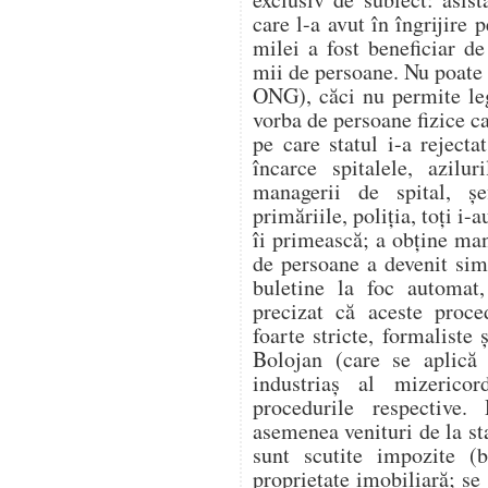
care l-a avut în îngrijire 
milei a fost beneficiar de
mii de persoane. Nu poate 
ONG), căci nu permite legi
vorba de persoane fizice ca
pe care statul i-a reject
încarce spitalele, azilur
managerii de spital, șe
primăriile, poliția, toți i-
îi primească; a obține man
de persoane a devenit sim
buletine la foc automat,
precizat că aceste proce
foarte stricte, formaliste 
Bolojan (care se aplică 
industriaș al mizerico
procedurile respective
asemenea venituri de la stat
sunt scutite impozite (
proprietate imobiliară; se 