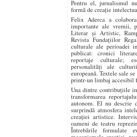
Pentru el, jurnalismul n
formă de creație intelectua
Felix Aderca a colabora
importante ale vremii, p
Literar și Artistic, Ram
Revista Fundațiilor Rega
culturale ale perioadei i
publicat: cronici literar
reportaje culturale; es
personalități ale cultur
europeană. Textele sale se
printr-un limbaj accesibil 
Una dintre contribuțiile i
transformarea reportajulu
autonom. El nu descrie d
surprindă atmosfera intel
creației artistice. Intervi
oameni de teatru reprezi
Întrebările formulate e
mecanismele creației, resp