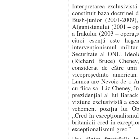
Interpretarea exclusivist
constituit baza doctrinei d
Bush-junior (2001-2009),
Afganistanului (2001 – o
a Irakului (2003 – operaț
cărei esență este hege
intervenționismul milita
Securitate al ONU. Ideol
(Richard Bruce) Cheney, 
considerat de către unii
vicepreședinte american
Lumea are Nevoie de o Am
cu fiica sa, Liz Cheney, î
prezidențial al lui Bara
viziune exclusivistă a ex
vehement poziția lui Ob
„Cred în excepționalismu
britanicii cred în excepțio
excepționalismul grec.”
Una dintre frustrările 