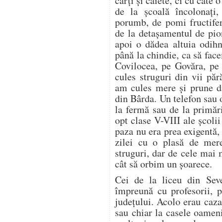
cărți și caiete, ci cu câte
de la școală încolonați,
porumb, de pomi fructifer
de la detașamentul de pion
apoi o dădea altuia odih
până la chindie, ca să f
Covilocea, pe Govăra, pe
cules struguri din vii pă
am cules mere și prune di
din Bârda. Un telefon sau 
la fermă sau de la primări
opt clase V-VIII ale școli
paza nu era prea exigentă, 
zilei cu o plasă de mer
struguri, dar de cele mai
cât să orbim un șoarece.
Cei de la liceu din Seve
împreună cu profesorii, 
județului. Acolo erau cazaț
sau chiar la casele oamen