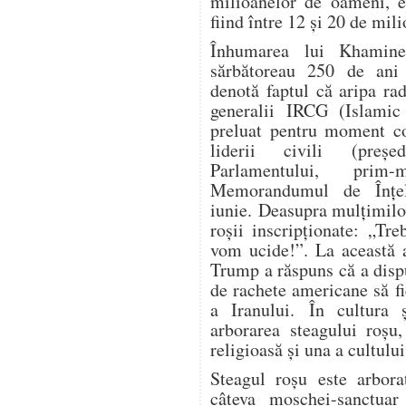
milioanelor de oameni, es
fiind între 12 și 20 de mil
Înhumarea lui Khamine
sărbătoreau 250 de ani 
denotă faptul că aripa ra
generalii IRCG (Islamic
preluat pentru moment co
liderii civili (președ
Parlamentului, prim-
Memorandumul de Înțe
iunie. Deasupra mulțimilo
roșii inscripționate: „Tr
vom ucide!”. La această a
Trump a răspuns că a dispu
de rachete americane să fi
a Iranului. În cultura ș
arborarea steagului roșu
religioasă și una a cultului
Steagul roșu este arbora
câteva moschei-sanctuar 