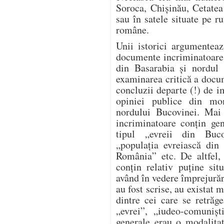
Soroca, Chișinău, Cetatea
sau în satele situate pe ru
române.
Unii istorici argumente
documente incriminatoare re
din Basarabia și nordul 
examinarea critică a docu
concluzii departe (!) de i
opiniei publice din mo
nordului Bucovinei. Mai 
incriminatoare conțin gen
tipul „evreii din Buco
„populația evreiască din 
România” etc. De altfel, 
conțin relativ puține sit
având în vedere împrejură
au fost scrise, au existat m
dintre cei care se retrăg
„evrei”, „iudeo-comuniș
generale erau o modalita