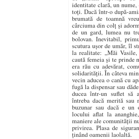
identitate clară, un nume, 
toți. Dacă într-o după-ami
brumată de toamnă vreu
cârciuma din colț și adorm
de un gard, lumea nu tr
bolovan. Inevitabil, prim
scutura ușor de umăr, îl s
la realitate: „Măi Vasile,
caută femeia și te prinde
era rău cu adevărat, com
solidarității. În câteva mi
vecin aducea o cană cu apă
fugă la dispensar sau dădea
ducea într-un suflet să
întreba dacă merită sau n
buzunar sau dacă e un 
locului aflat la ananghie
maniere ale comunității n
privirea. Plasa de sigura
ținând oamenii laolaltă.