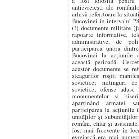
a fost folosită pentru a
antievreiești ale românil
arhivă referitoare la situaț
Bucovinei în intervalul 2
(!) documente militare (j
rapoarte informative, te
administrative, de poli
participarea unora dintr
Bucovinei la acțiunile a
această perioadă. Cercet
acestor documente se ref
steagurilor roșii; manife
sovietice; mitinguri d
sovietice; ofense aduse 
monumentelor și biseri
aparținând armatei sau
participarea la acțiunile
unităților și subunitățilo
români, chiar și asasinate
fost mai frecvente în loc
evreiască era mai numero