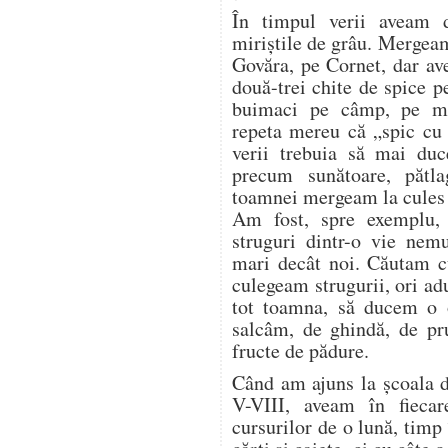
În timpul verii aveam 
miriștile de grâu. Mergea
Govăra, pe Cornet, dar a
două-trei chite de spice p
buimaci pe câmp, pe mir
repeta mereu că „spic cu 
verii trebuia să mai duc
precum sunătoare, pătl
toamnei mergeam la cules d
Am fost, spre exemplu,
struguri dintr-o vie nem
mari decât noi. Căutam cu
culegeam strugurii, ori a
tot toamna, să ducem o o
salcâm, de ghindă, de pr
fructe de pădure.
Când am ajuns la școala d
V-VIII, aveam în fieca
cursurilor de o lună, timp