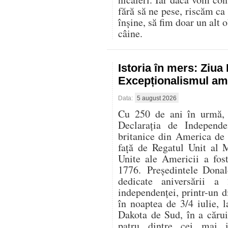
fără să ne pese, riscăm ca
înșine, să fim doar un alt o
câine.
Istoria în mers: Ziu
Excepționalismul ame
Data:
5 august 2026
Cu 250 de ani în urmă, l
Declarația de Independe
britanice din America de
față de Regatul Unit al 
Unite ale Americii a fos
1776. Președintele Donal
dedicate aniversării 
independenței, printr-un di
în noaptea de 3/4 iulie,
Dakota de Sud, în a cărui
patru dintre cei mai i