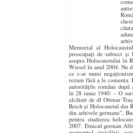
com
antie
Român
ches
căut
aduna
arhi
Memorial al Holocaustulu
preocupați de subiect și 
asupra Holocaustului în 
Wiesel în anul 2004. Nu d
ce s-ar numi negaționism 
rezum fără a le comenta. 
autoritățile române după 
în 28 iunie 1940: – O su
alcătuit de dl Ottmar Traș
Reich și Holocaustul din
din arhivele germane”, Buc
pentru studierea holocau
2007. Etnicul german Alfr
momentul instalării ocup