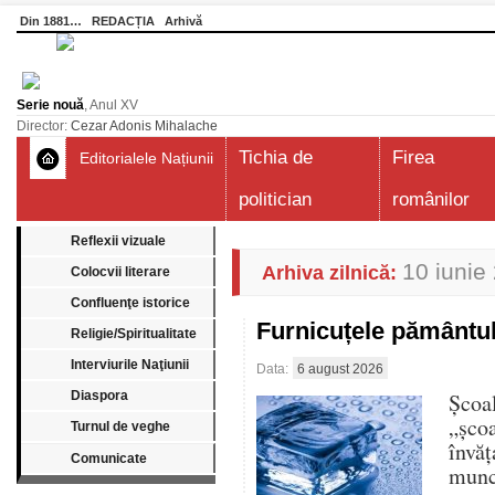
Din 1881…
REDACȚIA
Arhivă
Serie nouă
, Anul XV
Director:
Cezar Adonis Mihalache
Tichia de
Firea
Editorialele Națiunii
politician
românilor
Reflexii vizuale
10 iunie
Arhiva zilnică:
Colocvii literare
Confluenţe istorice
Furnicuțele pământu
Religie/Spiritualitate
Interviurile Naţiunii
Data:
6 august 2026
Diaspora
Școa
„șco
Turnul de veghe
învăț
Comunicate
munce