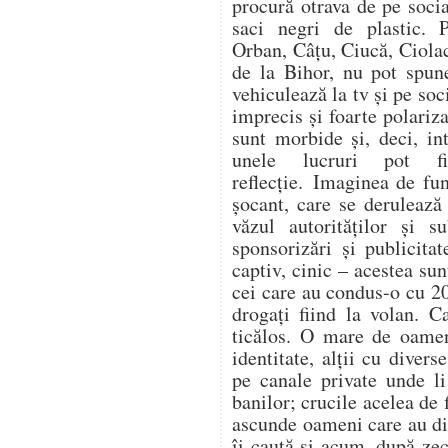
procură otrava de pe soc
saci negri de plastic. 
Orban, Câțu, Ciucă, Ciol
de la Bihor, nu pot spune
vehiculează la tv și pe soc
imprecis și foarte polariza
sunt morbide și, deci, in
unele lucruri pot f
reflecție. Imaginea de fu
șocant, care se derulează
văzul autorităților și s
sponsorizări și publicitat
captiv, cinic – acestea su
cei care au condus-o cu 20
drogați fiind la volan. C
ticălos. O mare de oamen
identitate, alții cu divers
pe canale private unde l
banilor; crucile acelea de 
ascunde oameni care au dis
îi caută și acum, după zeci