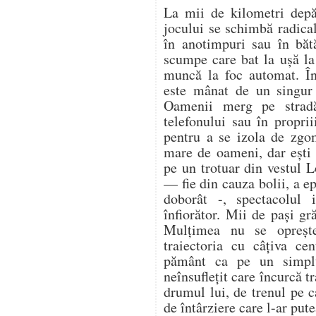
La mii de kilometri depă
jocului se schimbă radica
în anotimpuri sau în bătă
scumpe care bat la ușă la 
muncă la foc automat. În
este mânat de un singur 
Oamenii merg pe stradă
telefonului sau în proprii
pentru a se izola de zgo
mare de oameni, dar ești 
pe un trotuar din vestul 
— fie din cauza bolii, a ep
doborât -, spectacolul i
înfiorător. Mii de pași gr
Mulțimea nu se oprește.
traiectoria cu câțiva ce
pământ ca pe un simplu
neînsuflețit care încurcă tr
drumul lui, de trenul pe c
de întârziere care l-ar pute