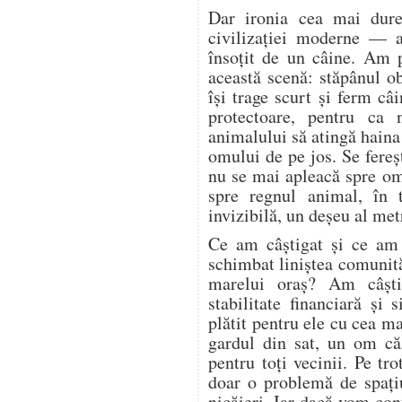
Dar ironia cea mai dure
civilizației moderne — a
însoțit de un câine. Am 
această scenă: stăpânul o
își trage scurt și ferm câi
protectoare, pentru ca 
animalului să atingă haina
omului de pe jos. Se fere
nu se mai apleacă spre o
spre regnul animal, în 
invizibilă, un deșeu al met
Ce am câștigat și ce am
schimbat liniștea comunită
marelui oraș? Am câșt
stabilitate financiară și
plătit pentru ele cu cea
gardul din sat, un om că
pentru toți vecinii. Pe t
doar o problemă de spați
nicăieri. Iar dacă vom con