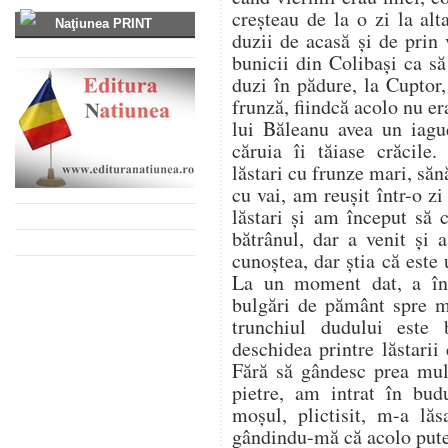
creșteau de la o zi la al
Naţiunea PRINT
duzii de acasă și de prin
bunicii din Colibași ca s
duzi în pădure, la Cuptor
frunză, fiindcă acolo nu er
lui Băleanu avea un iag
căruia îi tăiase crăcile.
lăstari cu frunze mari, săn
cu vai, am reușit într-o z
lăstari și am început să
bătrânul, dar a venit și
cunoștea, dar știa că este u
La un moment dat, a înc
bulgări de pământ spre 
trunchiul dudului este
deschidea printre lăstarii
Fără să gândesc prea mul
pietre, am intrat în bud
moșul, plictisit, m-a lăs
gândindu-mă că acolo pute