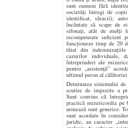
sunt oameni fără identita
societăți întregi de copi
identificat, săracii); aut
încântate să scape de ei
sifonați, atât de mulți î
recompensate suficient p
funcționeze timp de 20 d
tăiat din indemnizațiile
cazurilor individuale, 
întreprinderi ale mizeric
pentru „asistență” acor
ultimul peron al călătoriei 
Deturnarea sistemului de 
scutire de impozite a pre
Sunt convins că întrepr
practică mizericordia pe 
urmează sunt generice. Toa
sunt acordate în conside
juridic, au caracter „int
exclusiv de subiect: asist