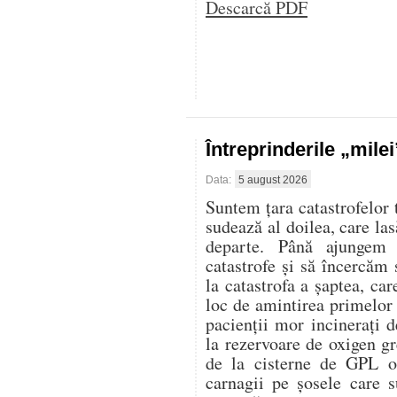
Descarcă PDF
Întreprinderile „mile
Data:
5 august 2026
Suntem țara catastrofelor 
sudează al doilea, care las
departe. Până ajungem 
catastrofe și să încercăm 
la catastrofa a șaptea, ca
loc de amintirea primelor
pacienții mor incinerați d
la rezervoare de oxigen gr
de la cisterne de GPL op
carnagii pe șosele care s