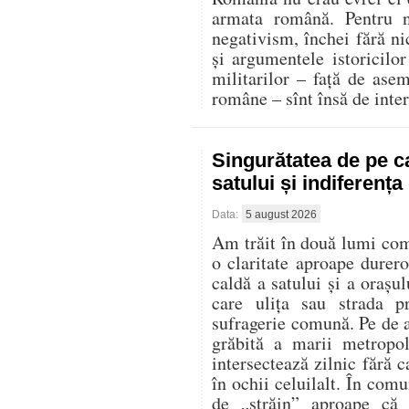
armata română. Pentru n
negativism, închei fără ni
și argumentele istoricilor 
militarilor – față de ase
române – sînt însă de inter
Singurătatea de pe c
satului și indiferenț
Data:
5 august 2026
Am trăit în două lumi compl
o claritate aproape durer
caldă a satului și a oraș
care ulița sau strada p
sufragerie comună. Pe de al
grăbită a marii metropo
intersectează zilnic fără 
în ochii celuilalt. În comu
de „străin” aproape că