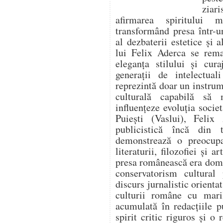
ziari
afirmarea spiritului 
transformând presa într-un
al dezbaterii estetice și a
lui Felix Aderca se rema
eleganța stilului și cura
generații de intelectua
reprezintă doar un instrume
culturală capabilă să
influențeze evoluția socie
Puiești (Vaslui), Felix 
publicistică încă din t
demonstrează o preocupa
literaturii, filozofiei și 
presa românească era domi
conservatorism cultural
discurs jurnalistic orienta
culturii române cu mari
acumulată în redacțiile pu
spirit critic riguros și o