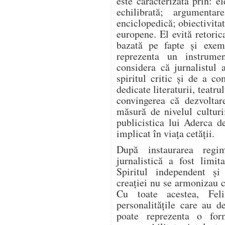
este caracterizată prin: el
echilibrată; argumentar
enciclopedică; obiectivitat
europene. El evită retoric
bazată pe fapte și exem
reprezenta un instrume
considera că jurnalistul 
spiritul critic și de a co
dedicate literaturii, teatrul
convingerea că dezvoltar
măsură de nivelul culturi
publicistica lui Aderca d
implicat în viața cetății.
După instaurarea regim
jurnalistică a fost limit
Spiritul independent și
creației nu se armonizau c
Cu toate acestea, Fel
personalitățile care au d
poate reprezenta o for