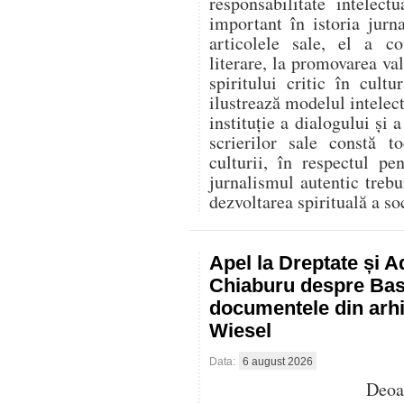
responsabilitate intelec
important în istoria jurn
articolele sale, el a co
literare, la promovarea va
spiritului critic în cult
ilustrează modelul intelect
instituție a dialogului și a
scrierilor sale constă t
culturii, în respectul p
jurnalismul autentic trebu
dezvoltarea spirituală a soc
Apel la Dreptate și A
Chiaburu despre Basa
documentele din arhi
Wiesel
Data:
6 august 2026
Deo