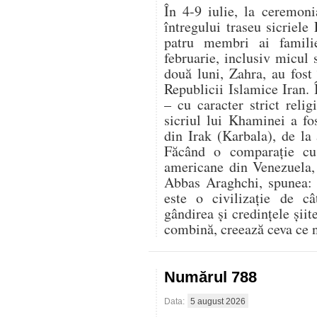
În 4-9 iulie, la ceremon
întregului traseu sicriele
patru membri ai famili
februarie, inclusiv micul 
două luni, Zahra, au fost 
Republicii Islamice Iran.
– cu caracter strict relig
sicriul lui Khaminei a fo
din Irak (Karbala), de la
Făcând o comparație cu r
americane din Venezuela, 
Abbas Araghchi, spunea: „
este o civilizație de c
gândirea și credințele șii
combină, creează ceva ce n
Numărul 788
Data:
5 august 2026