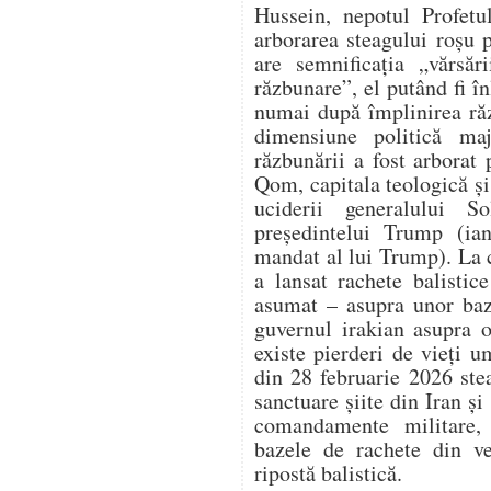
Hussein, nepotul Profet
arborarea steagului roșu 
are semnificația „vărsăr
răzbunare”, el putând fi în
numai după împlinirea răz
dimensiune politică ma
răzbunării a fost arbora
Qom, capitala teologică și 
uciderii generalului S
președintelui Trump (ia
mandat al lui Trump). La 
a lansat rachete balistic
asumat – asupra unor baz
guvernul irakian asupra o
existe pierderi de vieți 
din 28 februarie 2026 ste
sanctuare șiite din Iran și
comandamente militare,
bazele de rachete din ve
ripostă balistică.