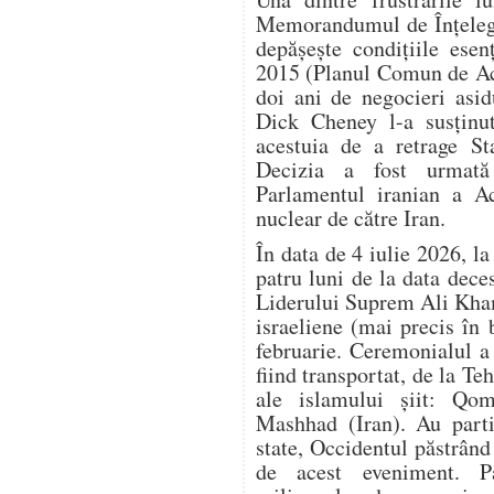
Memorandumul de Înțelege
depășește condițiile esen
2015 (Planul Comun de Ac
doi ani de negocieri asi
Dick Cheney l-a susținu
acestuia de a retrage S
Decizia a fost urmată
Parlamentul iranian a Ac
nuclear de către Iran.
În data de 4 iulie 2026, l
patru luni de la data dec
Liderului Suprem Ali Kham
israeliene (mai precis în
februarie. Ceremonialul a d
fiind transportat, de la Teh
ale islamului șiit: Qom
Mashhad (Iran). Au parti
state, Occidentul păstrând
de acest eveniment. P