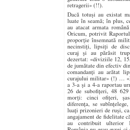
retragerii» (!!).
Dacă totuși au existat ma
luate în seamă; în plus, ce
au atacat armata română 
Oricum, potrivit Raportul
proporție însemnată milit
necinstiți, lipsiți de dis
curaj și au părăsit trup
dezertat: «diviziile 12, 1
de jumătate din efectiv di
comandanți au arătat lip
curajului militar» (!) … 
a 3-a și a 4-a raportau ur
26 de subofițeri, 48 629
morți: cinci ofițeri, șa
diferența, se subînțelege
luați prizonieri de ruși, c
angajament de fidelitate că
au contribuit ulterior
România nu erau evrei ci d