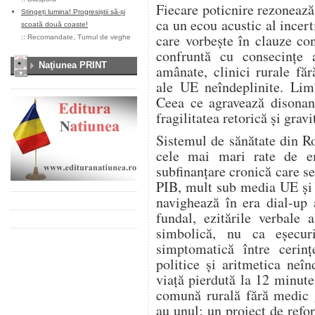
Fiecare poticnire rezonează
Stingeți lumina! Progresiștii să-și
ca un ecou acustic al incert
scoată două coaste!
care vorbește în clauze con
::
Recomandate
,
Turnul de veghe
confruntă cu consecințe ab
Naţiunea PRINT
amânate, clinici rurale fă
ale UE neîndeplinite. Lim
Ceea ce agravează disonanț
fragilitatea retorică și gravi
Sistemul de sănătate din R
cele mai mari rate de e
subfinanțare cronică care se 
PIB, mult sub media UE și o
navighează în era dial-up 
fundal, ezitările verbale 
simbolică, nu ca eșecur
simptomatică între cerinț
politice și aritmetica neî
viață pierdută la 12 minute
comună rurală fără medic g
au unul; un proiect de refo