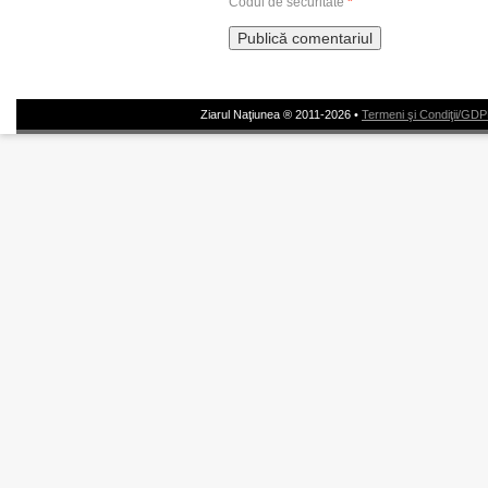
Codul de securitate
*
Ziarul Naţiunea ® 2011-2026 •
Termeni şi Condiţii/GD