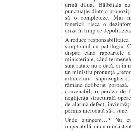
urmă diluat. Bâlbâiala n
punctuație dintr-o propoziți
să o completeze. Mai mu
foneticii riscă o dezinfor
criza în timp ce depolitizea
A reduce responsabilitatea
simptomul cu patologia. Câ
dispar, când rapoartele 
ministeriale, când termenel
sunt ratate nu o dată, ci în
un ministru pronunță „refor
arhitectura supravegherii
rămâne deliberat poroasă. 
convenabil, o perdea de f
neglijența structurală oper
de alarmă defect, învinovăți
permis niciodată să-l sune.
Unde ajungem…? Nu cu 
impecabilă, ci cu o insistenț