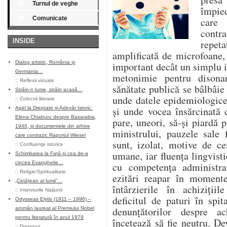
Turnul de veghe
împie
Comunicate
care
contra
INSIDE
repet
amplificată de microfoane,
Dialog artistic, România și
important decât un simplu 
Germania…
metonimie pentru disona
::
Reflexii vizuale
sănătate publică se bâlbâie
Străin-n lume, străin acasă…
unde datele epidemiologice 
::
Colocvii literare
și unde vocea însărcinată 
Apel la Dreptate și Adevăr Istoric:
Elena Chiaburu despre Basarabia,
pare, uneori, să-și piardă p
1940, și documentele din arhive
ministrului, pauzele sale 
care contrazic Raportul Wiesel
sunt, izolat, motive de c
::
Confluenţe istorice
umane, iar fluența lingvist
Schimbarea la Față și cea de-a
cincea Evanghelie…
cu competența administrat
::
Religie/Spiritualitate
ezitări reapar în momente
„Cetățean al lumii”…
întârzierile în achiziții
::
Interviurile Naţiunii
deficitul de paturi în spi
Odysseas Elytis (1911 – 1996) –
denunțătorilor despre ach
aromân laureat al Premiului Nobel
pentru literatură în anul 1979
încetează să fie neutru. D
::
Diaspora