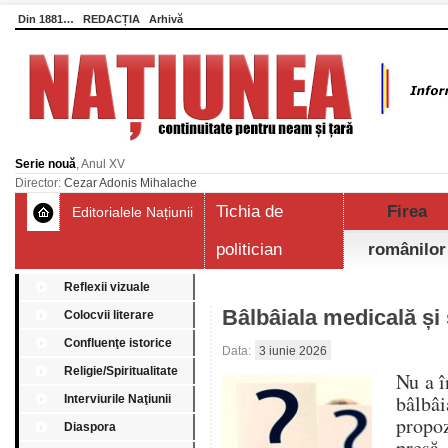
Din 1881…
REDACȚIA
Arhivă
Serie nouă
, Anul XV
Director:
Cezar Adonis Mihalache
Tichia de
Firea
Editorialele Națiunii
politician
românilor
Reflexii vizuale
Bâlbâiala medicală și
Colocvii literare
Confluenţe istorice
Data:
3 iunie 2026
Religie/Spiritualitate
Nu a î
bâlbâi
Interviurile Naţiunii
propoz
Diaspora
presă