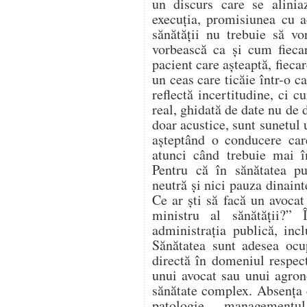
un discurs care se alinia
execuția, promisiunea cu a
sănătății nu trebuie să vo
vorbească ca și cum fiecar
pacient care așteaptă, fieca
un ceas care ticăie într-o c
reflectă incertitudine, ci c
real, ghidată de date nu de 
doar acustice, sunt sunetul u
așteptând o conducere care
atunci când trebuie mai în
Pentru că în sănătatea pu
neutră și nici pauza dinaint
Ce ar ști să facă un avoca
ministru al sănătății?”
administrația publică, inc
Sănătatea sunt adesea ocu
directă în domeniul respec
unui avocat sau unui agro
sănătate complex. Absența 
patologie, managementul