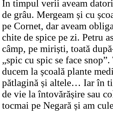
În timpul verii aveam datori
de grâu. Mergeam și cu șco
pe Cornet, dar aveam obliga
chite de spice pe zi. Petru 
câmp, pe miriști, toată dup
„spic cu spic se face snop”. 
ducem la școală plante medi
pătlagină și altele… Iar în
de vie la întovărășire sau c
tocmai pe Negară și am cule