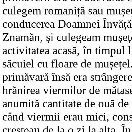
culegem romaniță sau mușeț
conducerea Doamnei Învățăt
Znamăn, și culegeam mușețe
activitatea acasă, în timpul 
săcuiel cu floare de mușețe
primăvară însă era strânger
hrănirea viermilor de mătas
anumită cantitate de ouă de
când viermii erau mici, cons
creșteau de la o zi la alta. 