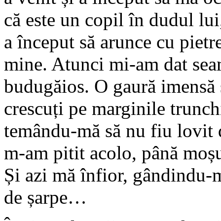
că este un copil în dudul lui
a început să arunce cu pietr
mine. Atunci mi-am dat seam
budugăios. O gaură imensă s
crescuți pe marginile trunch
temându-mă să nu fiu lovit d
m-am pitit acolo, până moșul,
Și azi mă înfior, gândindu-m
de șarpe…