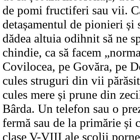
de pomi fructiferi sau vii. 
detașamentul de pionieri și s
dădea altuia odihnit să ne s
chindie, ca să facem „norm
Covilocea, pe Govăra, pe D
cules struguri din vii părăs
cules mere și prune din zecil
Bârda. Un telefon sau o prez
fermă sau de la primărie și 
clase V-VIII ale școlii porn