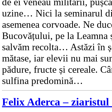
de ei veneau militarii, pușcă
uzine… Nici la seminarul di
asemenea corvoade. Ne duce
Bucovățului, pe la Leamna 
salvăm recolta… Astăzi în ș
mătase, iar elevii nu mai sun
pădure, fructe și cereale. Câ
sulfina predomină…
Felix Aderca – ziaristu