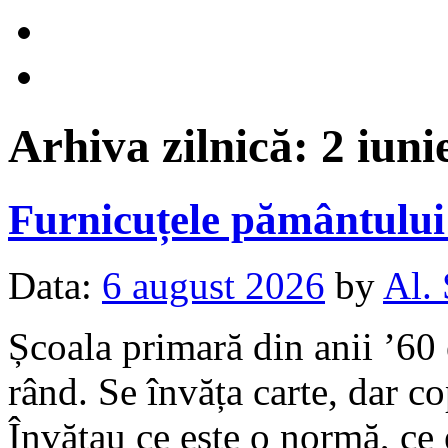
Arhiva zilnică:
2 iuni
Furnicuțele pământulu
Data:
6 august 2026
by
Al.
Școala primară din anii ’60 
rând. Se învăța carte, dar c
Învățau ce este o normă, ce 