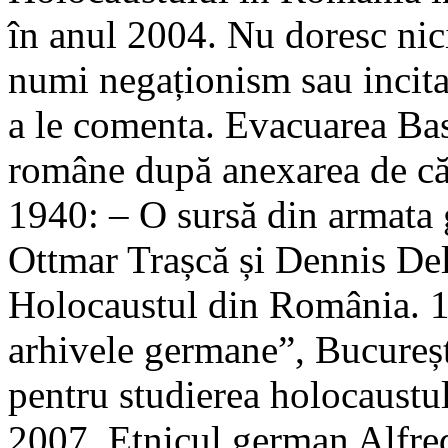
în anul 2004. Nu doresc nic
numi negaționism sau incitar
a le comenta. Evacuarea Basa
române după anexarea de căt
1940: – O sursă din armata 
Ottmar Trașcă și Dennis Dele
Holocaustul din România. 
arhivele germane”, București
pentru studierea holocaustu
2007. Etnicul german Alfred