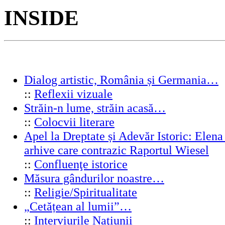
INSIDE
Dialog artistic, România și Germania…
::
Reflexii vizuale
Străin-n lume, străin acasă…
::
Colocvii literare
Apel la Dreptate și Adevăr Istoric: Elen
arhive care contrazic Raportul Wiesel
::
Confluenţe istorice
Măsura gândurilor noastre…
::
Religie/Spiritualitate
„Cetățean al lumii”…
::
Interviurile Naţiunii