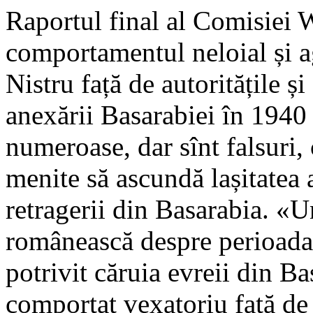
Raportul final al Comisiei W
comportamentul neloial și ag
Nistru față de autoritățile 
anexării Basarabiei în 1940 
numeroase, dar sînt falsuri, 
menite să ascundă lașitatea
retragerii din Basarabia. «U
românească despre perioada 
potrivit căruia evreii din B
comportat vexatoriu față de 