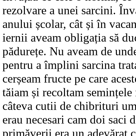
rezolvare a unei sarcini. În
anului școlar, cât și în vac
iernii aveam obligația să d
pădurețe. Nu aveam de unde
pentru a împlini sarcina trat
cerșeam fructe pe care aceste
tăiam și recoltam semințele
câteva cutii de chibrituri u
erau necesari cam doi saci 
primăverii era un adevărat c