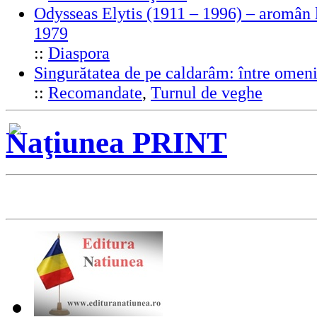
Odysseas Elytis (1911 – 1996) – aromân l
1979
::
Diaspora
Singurătatea de pe caldarâm: între omeni
::
Recomandate
,
Turnul de veghe
Naţiunea PRINT