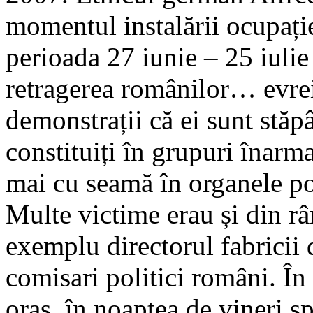
momentul instalării ocupație
perioada 27 iunie – 25 iuli
retragerea românilor… evrei
demonstrații că ei sunt stăpâ
constituiți în grupuri înarm
mai cu seamă în organele pol
Multe victime erau și din râ
exemplu directorul fabricii 
comisari politici români. În 
oraș, în noaptea de vineri sp