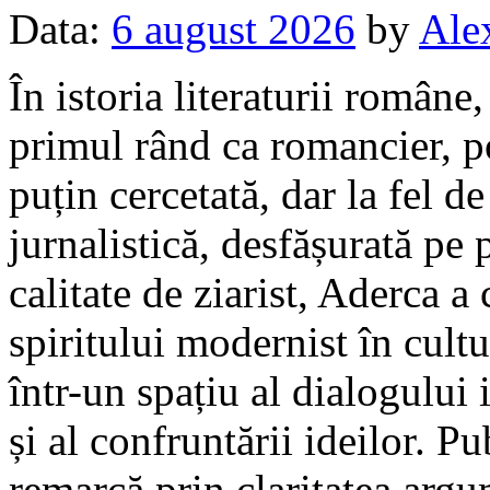
Data:
6 august 2026
by
Ale
În istoria literaturii române
primul rând ca romancier, poe
puțin cercetată, dar la fel de
jurnalistică, desfășurată pe 
calitate de ziarist, Aderca a
spiritului modernist în cul
într-un spațiu al dialogului i
și al confruntării ideilor. Pu
remarcă prin claritatea argum