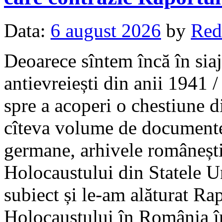
Data:
6 august 2026
by
Red
Deoarece sîntem încă în sia
antievreiești din anii 1941
spre a acoperi o chestiune d
cîteva volume de documente 
germane, arhivele româneșt
Holocaustului din Statele Un
subiect și le-am alăturat Ra
Holocaustului în România î