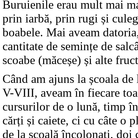
Buruienile erau mult mai ma
prin iarbă, prin rugi și cul
boabele. Mai aveam datoria,
cantitate de semințe de salc
scoabe (măceșe) și alte fruc
Când am ajuns la școala de l
V-VIII, aveam în fiecare toa
cursurilor de o lună, timp î
cărți și caiete, ci cu câte 
de la școală încolonați, doi 