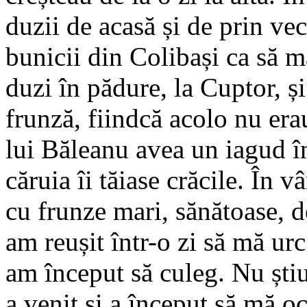
duzii de acasă și de prin ve
bunicii din Colibași ca să m
duzi în pădure, la Cuptor, ș
frunză, fiindcă acolo nu era
lui Băleanu avea un iagud 
căruia îi tăiase crăcile. În v
cu frunze mari, sănătoase, d
am reușit într-o zi să mă urc
am început să culeg. Nu ști
a venit și a început să mă o