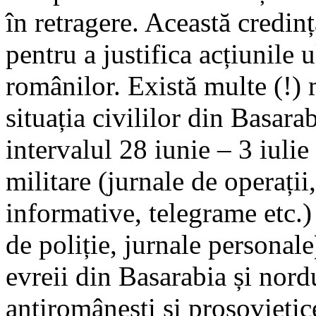
în retragere. Această credință
pentru a justifica acțiunile u
românilor. Există multe (!) m
situația civililor din Basar
intervalul 28 iunie – 3 iul
militare (jurnale de operații
informative, telegrame etc.) 
de poliție, jurnale personale
evreii din Basarabia și nord
antiromânești și prosovietic