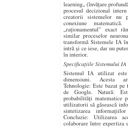
learning„ (învățare profund
procesul decizional intern
creatorii sistemelor nu
conexiune matematică. 
„raționamentul” exact r
similar proceselor neurona
transformă Sistemele IA în
intră și ce iese, dar nu put
în interior.
Specificațiile Sistemului IA 
Sistemul IA utilizat es
dimensiuni. Acesta are
Tehnologie: Este bazat pe 
de Google. Natură: Est
probabilități matematice p
utilizatorii să găsească inf
sintetizarea informați
Concluzie: Utilizarea 
colaborare între expertiza