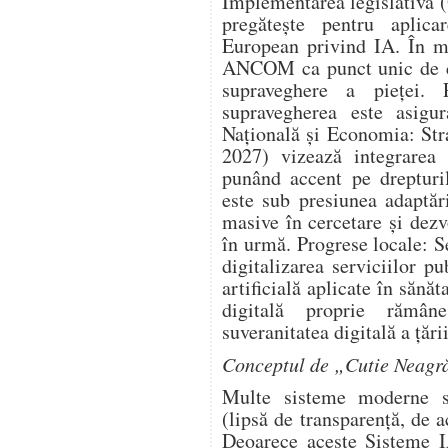
Implementarea legislativă 
pregătește pentru aplica
European privind IA. În m
ANCOM ca punct unic de con
supraveghere a pieței. P
supravegherea este asig
Națională și Economia: Str
2027) vizează integrarea 
punând accent pe drepturi
este sub presiunea adaptări
masive în cercetare și dez
în urmă. Progrese locale: S
digitalizarea serviciilor pu
artificială aplicate în sănăt
digitală proprie rămân
suveranitatea digitală a țării
Conceptul de „Cutie Neagr
Multe sisteme moderne su
(lipsă de transparență, de ac
Deoarece aceste Sisteme I