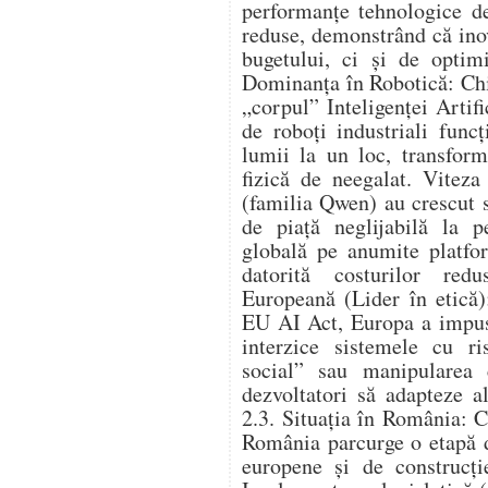
performanțe tehnologice de
reduse, demonstrând că ino
bugetului, ci și de optimi
Dominanța în Robotică: Chi
„corpul” Inteligenței Artif
de roboți industriali func
lumii la un loc, transform
fizică de neegalat. Viteza
(familia Qwen) au crescut 
de piață neglijabilă la p
globală pe anumite platfo
datorită costurilor redu
Europeană (Lider în etică
EU AI Act, Europa a impus 
interzice sistemele cu ri
social” sau manipularea 
dezvoltatori să adapteze a
2.3. Situația în România: Ca
România parcurge o etapă d
europene și de construcție