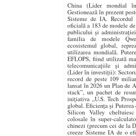
China (Lider mondial în
Gestionează în prezent pes
Sisteme de IA. Recordul a 
oficială a 183 de modele d
publicului și administrație
familia de modele Qwe
ecosistemul global, repr
utilizarea mondială. Puter
EFLOPS, fiind utilizată ma
telecomunicațiile și admi
(Lider în investiții): Sector
record de peste 109 miliar
lansat în 2026 un Plan de 
stack”, un pachet de resurs
inițiativa „U.S. Tech Pros
global. Eficiența și Puterea
Silicon Valley cheltuiesc
colosale în super-calculato
chinezi (precum cei de la 
creeze Sisteme IA de o efi