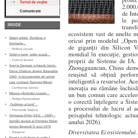
Turnul de veghe
2.000.
Comunicate
de Int
le po
INSIDE
transf
ecosistem vast de unelte m
Dialog artistic, România și
oricui prin modelul „Open 
Germania…
de giganții din Silicon V
::
Reflexii vizuale
mondial în execuție, gesti
Străin-n lume, străin acasă…
proprii de Sisteme de IA.
::
Colocvii literare
Zhongguancun, China demon
Apel la Dreptate și Adevăr Istoric:
Elena Chiaburu despre Basarabia,
reușind să obțină perfor
1940, și documentele din arhive
inteligentă a resurselor. Ac
care contrazic Raportul Wiesel
inovația nu rămâne închisă
::
Confluenţe istorice
un bun comun care accelere
Măsura gândurilor noastre…
::
Religie/Spiritualitate
o corectă înțelegere a Siste
„Cetățean al lumii”…
a procesului de lucru al ac
::
Interviurile Naţiunii
peisajului tehnologic actu
Odysseas Elytis (1911 – 1996) –
anului 2026).
aromân laureat al Premiului Nobel
pentru literatură în anul 1979
Diversitatea Ecosistemului 
::
Diaspora
Prostia și tăcăloșia în politica