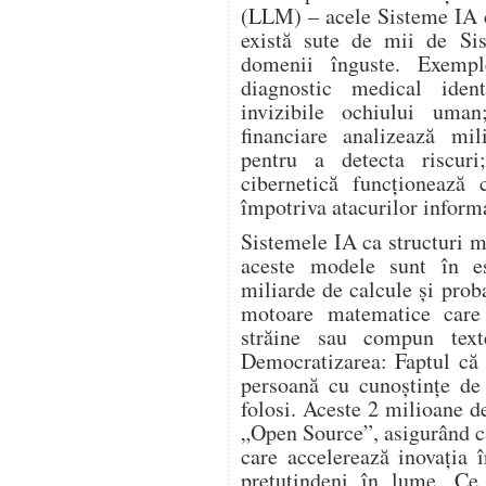
(LLM) – acele Sisteme IA c
există sute de mii de Si
domenii înguste. Exemp
diagnostic medical ident
invizibile ochiului um
financiare analizează mi
pentru a detecta riscur
cibernetică funcționează
împotriva atacurilor inform
Sistemele IA ca structuri 
aceste modele sunt în es
miliarde de calcule și proba
motoare matematice care 
străine sau compun texte
Democratizarea: Faptul că 
persoană cu cunoștințe de
folosi. Aceste 2 milioane 
„Open Source”, asigurând c
care accelerează inovația 
pretutindeni în lume. Ce