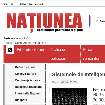
Din 1881…
REDACȚIA
Arhivă
Serie nouă
, Anul XV
Director:
Cezar Adonis Mihalache
Tichia de
Firea
Editorialele Națiunii
politician
românilor
Reflexii vizuale
Sistemele de Inteligenț
Colocvii literare
Confluenţe istorice
Data:
26 mai 2026
Religie/Spiritualitate
Pentru
că în
Interviurile Naţiunii
70.000
Diaspora
proie