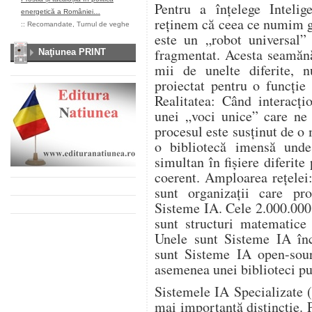
Pentru a înțelege Intelige
energetică a României…
reținem că ceea ce numim ge
::
Recomandate
,
Turnul de veghe
este un „robot universal” 
fragmentat. Acesta seamănă
Naţiunea PRINT
mii de unelte diferite, n
proiectat pentru o funcție ș
Realitatea: Când interacț
unei „voci unice” care ne 
procesul este susținut de o
o bibliotecă imensă unde 
simultan în fișiere diferit
coerent. Amploarea rețelei
sunt organizații care pro
Sisteme IA. Cele 2.000.000
sunt structuri matematice 
Unele sunt Sisteme IA înch
sunt Sisteme IA open-sourc
asemenea unei biblioteci pu
Sistemele IA Specializate (
mai importantă distincție.