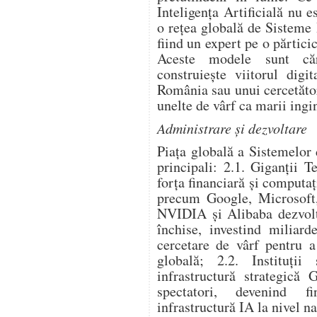
Inteligența Artificială nu e
o rețea globală de Sisteme
fiind un expert pe o părtic
Aceste modele sunt căr
construiește viitorul digi
România sau unui cercetător
unelte de vârf ca marii ingin
Administrare și dezvoltare
Piața globală a Sistemelor 
principali: 2.1. Giganții 
forța financiară și computaț
precum Google, Microsoft
NVIDIA și Alibaba dezvolt
închise, investind miliard
cercetare de vârf pentru 
globală; 2.2. Instituții
infrastructură strategică 
spectatori, devenind f
infrastructură IA la nivel na