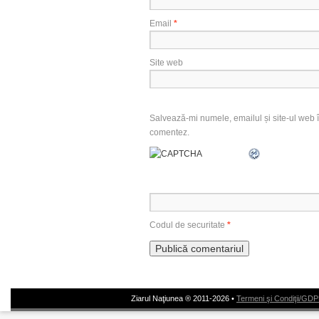
Email
*
Site web
Salvează-mi numele, emailul și site-ul web î
comentez.
Codul de securitate
*
Ziarul Naţiunea ® 2011-2026 •
Termeni şi Condiţii/GD